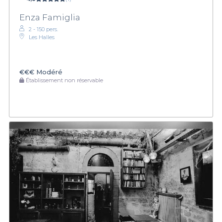
Enza Famiglia
2 - 150 pers.
Les Halles
€€€
Modéré
Établissement non réservable