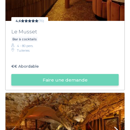
4,6
(70)
Le Musset
Bar à cocktails
4 - 80 pers.
Tuileries
€€
Abordable
Faire une demande