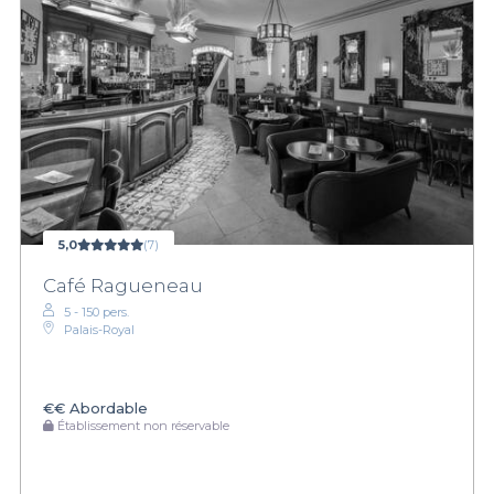
5,0
(7)
Café Ragueneau
5 - 150 pers.
Palais-Royal
€€
Abordable
Établissement non réservable