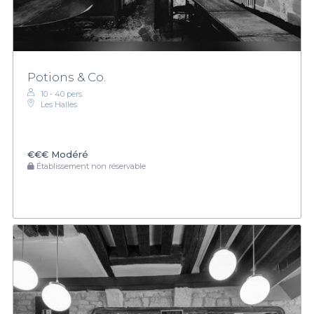
Potions & Co.
10 - 40 pers.
Les Halles
€€€
Modéré
Établissement non réservable