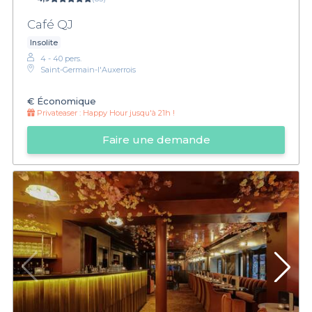
Café QJ
Insolite
4 - 40 pers.
Saint-Germain-l'Auxerrois
€
Économique
Privateaser :
Happy Hour jusqu'à 21h !
Faire une demande