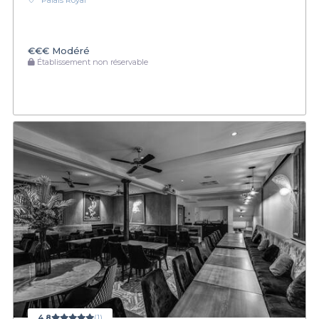
Palais Royal
€€€
Modéré
Établissement non réservable
4,8
(1)