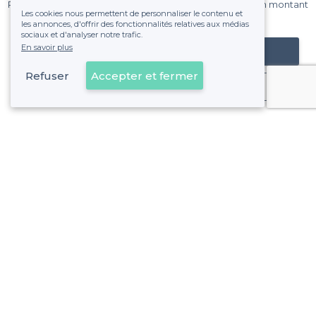
Pas de commissions et sans engagement, vous payez un montant
Les cookies nous permettent de personnaliser le contenu et
fixe sans risque de voir déraper la facture.
les annonces, d'offrir des fonctionnalités relatives aux médias
sociaux et d'analyser notre trafic.
En savoir plus
Référencer mon établissement
Refuser
Accepter et fermer
Déjà client
Musée du Louvre - Alentours
<
Les meilleurs bars insolites - Quartier du Palais Royal, Paris
Musée du Louvre - Types de lieux
<
Les meilleurs bars - Musée du Louvre, Paris
À propos de Privateaser
Privateaser Media
Privateaser en Espagne