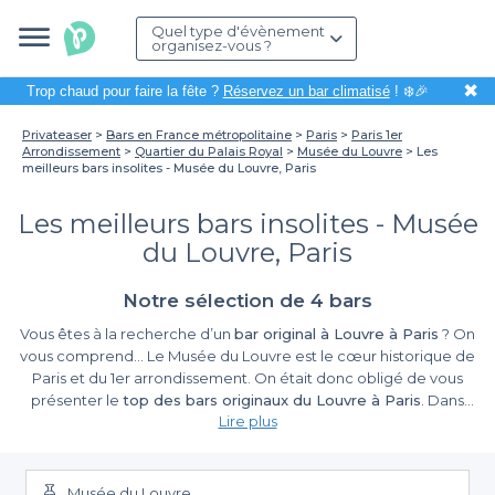
Quel type d'évènement
organisez-vous ?
✖
Trop chaud pour faire la fête ?
Réservez un bar climatisé
! ❄️🎉
Privateaser
Bars en France métropolitaine
Paris
Paris 1er
Arrondissement
Quartier du Palais Royal
Musée du Louvre
Les
meilleurs bars insolites - Musée du Louvre, Paris
Les meilleurs bars insolites - Musée
du Louvre, Paris
Notre sélection de 4 bars
Vous êtes à la recherche d’un
bar original à Louvre à Paris
? On
vous comprend… Le Musée du Louvre est le cœur historique de
Paris et du 1er arrondissement. On était donc obligé de vous
présenter le
top des bars originaux du Louvre à Paris
. Dans
Lire plus
l’arrondissement le plus touristique de notre belle capitale, les
bars sont légions et comme on sait que vous y chercherez
forcément un bar pour organiser la plus belle fête d’entreprise
que vos collègues n’auront jamais vu. En face du musée le plus
Musée du Louvre