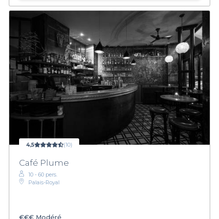
4,5
(10)
Café Plume
10 - 60 pers.
Palais-Royal
€€€
Modéré