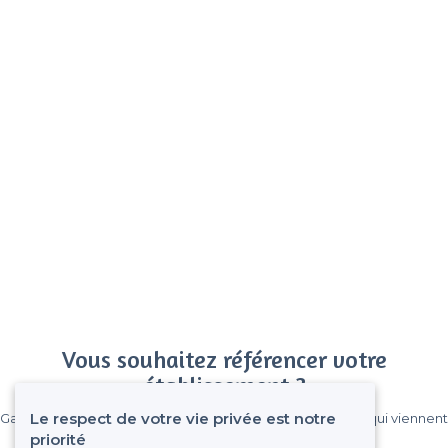
Vous souhaitez référencer votre
établissement ?
Le respect de votre vie privée est notre
Gagnez de nombreux clients parmi le million de visiteurs qui viennent
sur Privateaser chaque mois.
priorité