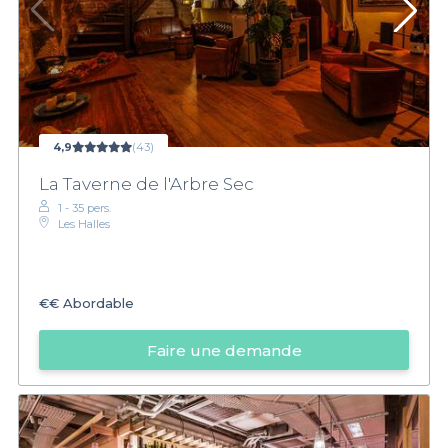
4,9
(43)
La Taverne de l'Arbre Sec
1 - 35 pers.
Les Halles
€€
Abordable
Faire une demande