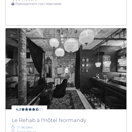
Établissement non réservable
4,2
(2)
Le Rehab à l'Hôtel Normandy
3 - 60 pers.