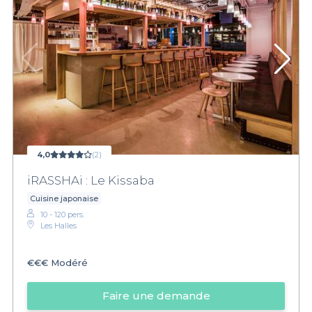
4,0
(2)
iRASSHAi : Le Kissaba
Cuisine japonaise
10 - 120 pers.
Les Halles
€€€
Modéré
Faire une demande