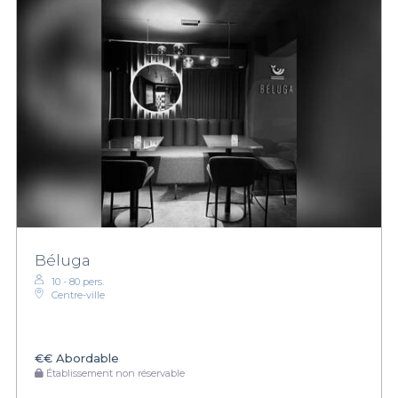
Béluga
10 - 80 pers.
Centre-ville
€€
Abordable
Établissement non réservable