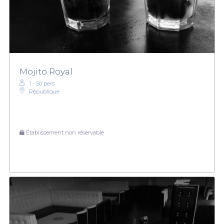
Mojito Royal
1 - 50 pers.
République
Établissement non réservable