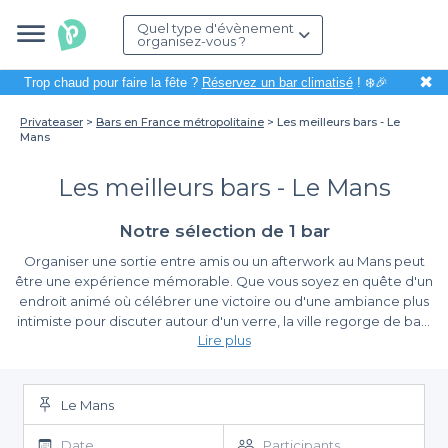
Quel type d'évènement
organisez-vous ?
✖
Trop chaud pour faire la fête ?
Réservez un bar climatisé
! ❄️🎉
Privateaser
Bars en France métropolitaine
Les meilleurs bars - Le
Mans
Les meilleurs bars - Le Mans
Notre sélection de 1 bar
Organiser une sortie entre amis ou un afterwork au Mans peut
être une expérience mémorable. Que vous soyez en quête d'un
endroit animé où célébrer une victoire ou d'une ambiance plus
intimiste pour discuter autour d'un verre, la ville regorge de bars
Lire plus
qui sauront répondre à toutes vos attentes. Le Mans, avec son
riche patrimoine historique, offre également un cadre idéal pour
Découvrez la simplicité du booking chez Privateaser
se détendre et profiter de l'atmosphère locale.
Le Mans
Chez Privateaser, nous facilitons la recherche et la réservation
de bars au Mans. Notre plateforme vous permet d'explorer une
Date
Participants