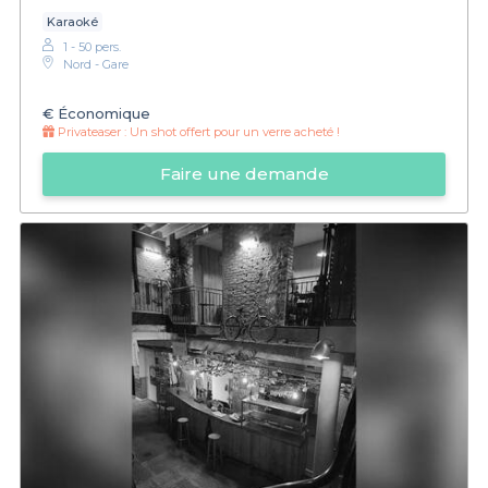
Karaoké
1 - 50 pers.
Nord - Gare
€
Économique
Privateaser :
Un shot offert pour un verre acheté !
Faire une demande