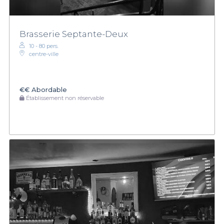
Brasserie Septante-Deux
10 - 80 pers.
centre-ville
€€
Abordable
Établissement non réservable