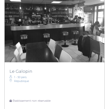
Le Galopin
1 - 50 pers.
République
Établissement non réservable