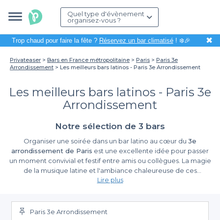
Quel type d'évènement
organisez-vous ?
✖
Trop chaud pour faire la fête ?
Réservez un bar climatisé
! ❄️🎉
Privateaser
Bars en France métropolitaine
Paris
Paris 3e
Arrondissement
Les meilleurs bars latinos - Paris 3e Arrondissement
Les meilleurs bars latinos - Paris 3e
Arrondissement
Notre sélection de 3 bars
Organiser une soirée dans un bar latino au cœur du
3e
arrondissement de Paris
est une excellente idée pour passer
un moment convivial et festif entre amis ou collègues. La magie
de la musique latine et l'ambiance chaleureuse de ces
Lire plus
établissements sont un véritable atout pour animer vos
événements. Que ce soit pour un anniversaire, un afterwork ou
La simplicité de la réservation avec Privateaser
simplement une sortie entre amis, ces bars sont l'endroit parfait
pour profiter de l'ambiance vibrante de la ville tout en
Paris 3e Arrondissement
Nous savons que planifier un événement peut nécessiter une
découvrant des saveurs exotiques.