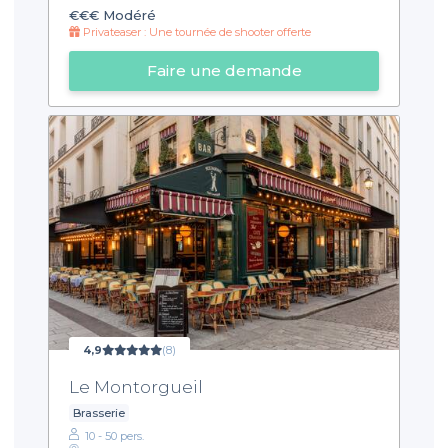
€€€
Modéré
Privateaser : Une tournée de shooter offerte
Faire une demande
4,9
(8)
Le Montorgueil
Brasserie
10 - 50 pers.