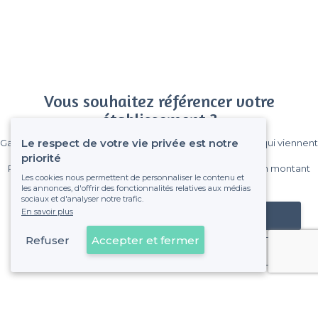
Vous souhaitez référencer votre
établissement ?
Le respect de votre vie privée est notre
Gagnez de nombreux clients parmi le million de visiteurs qui viennent
sur Privateaser chaque mois.
priorité
Pas de commissions et sans engagement, vous payez un montant
Les cookies nous permettent de personnaliser le contenu et
fixe sans risque de voir déraper la facture.
les annonces, d'offrir des fonctionnalités relatives aux médias
sociaux et d'analyser notre trafic.
En savoir plus
Référencer mon établissement
Refuser
Accepter et fermer
Déjà client