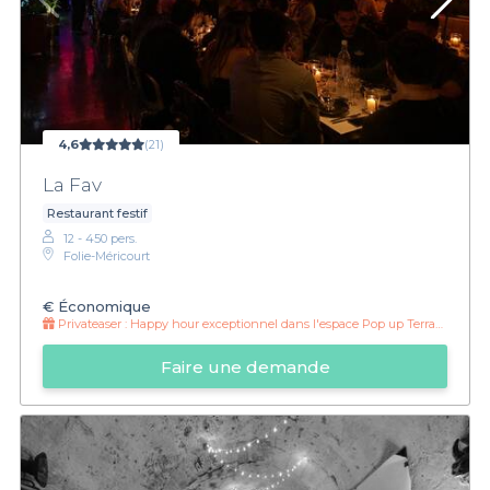
4,6
(21)
La Fav
Restaurant festif
12 - 450 pers.
Folie-Méricourt
€
Économique
Privateaser :
Happy hour exceptionnel dans l'espace Pop up Terrasse
Faire une demande