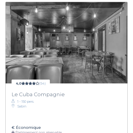
4,0
(54)
Le Cuba Compagnie
1 - 150 pers.
Sabin
€
Économique
Établissement non réservable