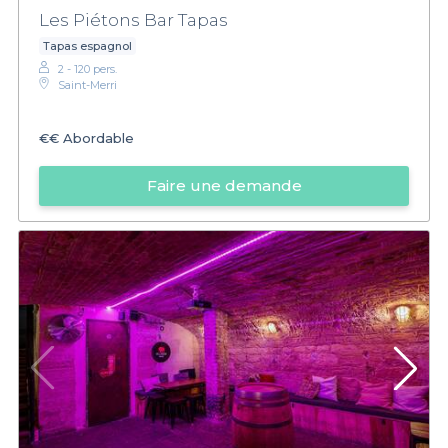
Les Piétons Bar Tapas
Tapas espagnol
2 - 120 pers.
Saint-Merri
€€
Abordable
Faire une demande