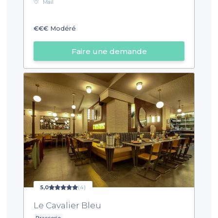
Mail
€€€
Modéré
Faire une demande
5,0
(4)
Le Cavalier Bleu
Brasserie