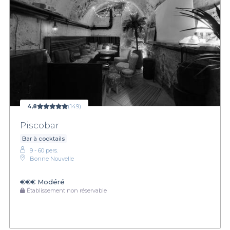
4,8
(149)
Piscobar
Bar à cocktails
9 - 60 pers.
Bonne Nouvelle
€€€
Modéré
Établissement non réservable