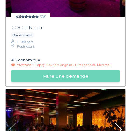
4,6
(308)
COOL'IN Bar
Bar dansant
1 - 180 pers.
Popincourt
€
Économique
Privateaser :
Happy Hour prolongé (du Dimanche au Mercredi)
Faire une demande