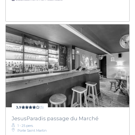
3,9
(5)
JesusParadis passage du Marché
1 - 25 pers.
Porte Saint Martin