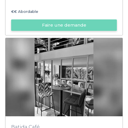
€€
Abordable
Faire une demande
Batida Café