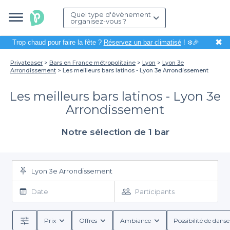
Quel type d'évènement
organisez-vous ?
✖
Trop chaud pour faire la fête ?
Réservez un bar climatisé
! ❄️🎉
Privateaser
Bars en France métropolitaine
Lyon
Lyon 3e
Arrondissement
Les meilleurs bars latinos - Lyon 3e Arrondissement
Les meilleurs bars latinos - Lyon 3e
Arrondissement
Notre sélection de 1 bar
Lyon 3e Arrondissement
Date
Participants
Prix
Offres
Ambiance
Possibilité de danse