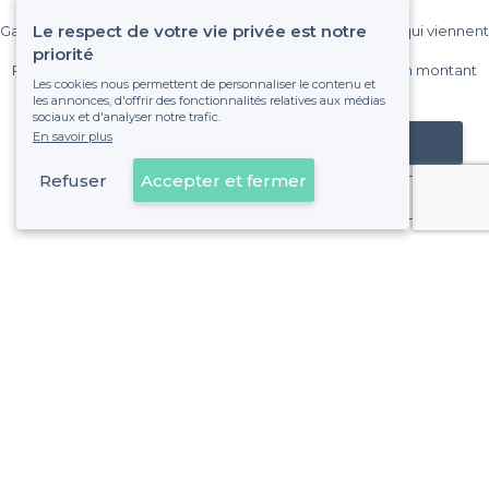
Le respect de votre vie privée est notre
Gagnez de nombreux clients parmi le million de visiteurs qui viennent
sur Privateaser chaque mois.
priorité
Pas de commissions et sans engagement, vous payez un montant
Les cookies nous permettent de personnaliser le contenu et
fixe sans risque de voir déraper la facture.
les annonces, d'offrir des fonctionnalités relatives aux médias
sociaux et d'analyser notre trafic.
En savoir plus
Référencer mon établissement
Refuser
Accepter et fermer
Déjà client
Lyon 3e Arrondissement - Alentours
<
Les meilleurs bars latinos - Lyon
>
Les meilleurs bars latinos - La Guillotière-Nord, Lyon
>
Les meilleurs bars latinos - La Part-Dieu, Lyon