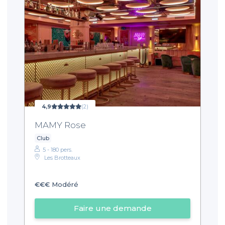
4,9
(2)
MAMY Rose
Club
5 - 180 pers.
Les Brotteaux
€€€
Modéré
Faire une demande