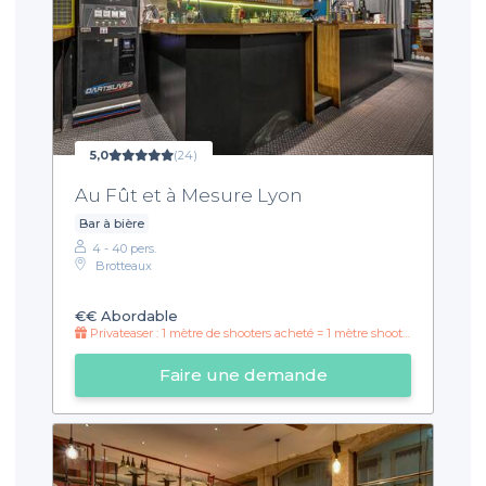
5,0
(24)
Au Fût et à Mesure Lyon
Bar à bière
4 - 40 pers.
Brotteaux
€€
Abordable
Privateaser : 1 mètre de shooters acheté = 1 mètre shooters offert toutes les 30 minutes !
Faire une demande