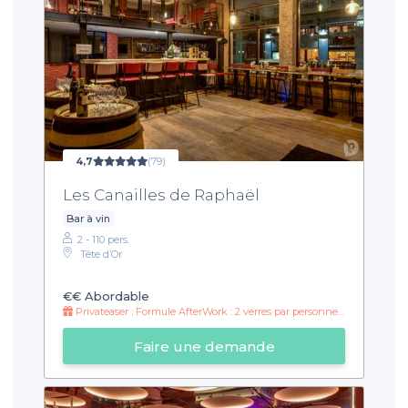
4,7
(79)
Les Canailles de Raphaël
Bar à vin
2 - 110 pers.
Tête d’Or
€€
Abordable
Privateaser : Formule AfterWork : 2 verres par personne et croque monsieur truffé !
Faire une demande