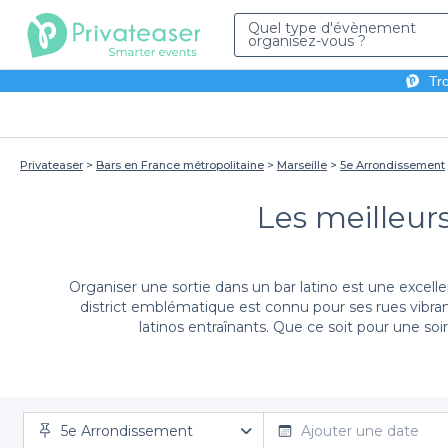
Quel type d'évènement
organisez-vous ?
Tro
Privateaser
Bars en France métropolitaine
Marseille
5e Arrondissement
Les meilleurs
Organiser une sortie dans un bar latino est une excel
district emblématique est connu pour ses rues vibrant
latinos entraînants. Que ce soit pour une so
Avec Privateaser,
réserver votre espace dans un b
5e Arrondissement
spécialisent dans l'ambiance latino. Ensemble, nous v
Ajouter une date