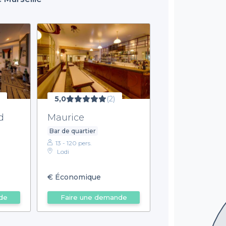
5,0
(2)
d
Maurice
Bar de quartier
13 - 120 pers.
Lodi
€
Économique
de
Faire une demande