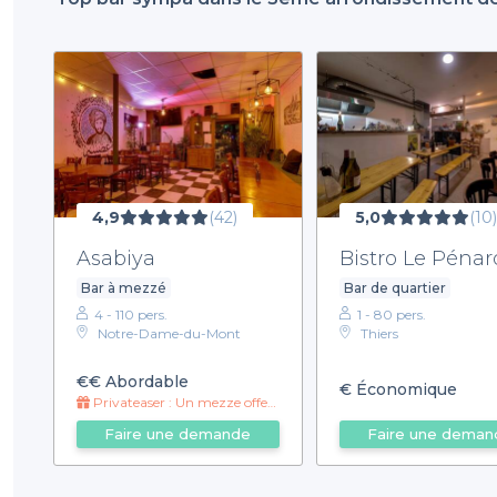
4,9
(42)
5,0
(10)
Asabiya
Bistro Le Pénar
Bar à mezzé
Bar de quartier
4 - 110 pers.
1 - 80 pers.
Notre-Dame-du-Mont
Thiers
€€
Abordable
€
Économique
Privateaser : Un mezze offert pour les groupes Privateaser !
Faire une demande
Faire une deman