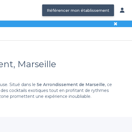
Référencer mon établissement
✖
ent, Marseille
use. Situé dans le
5e Arrondissement de Marseille
, ce
r des cocktails exotiques tout en profitant de rythmes
e zone promettent une expérience inoubliable.
met de découvrir une large sélection de bars qui se
es sur les établissements, notamment les conditions de