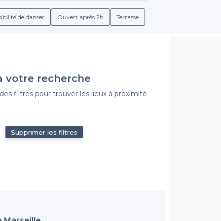
Vous pourrez ainsi choisir parmi une variété de menus adaptés à vo
lcoolisées ainsi que des snacks aux saveurs du monde hispaniqu
ibilité de danser
Ouvert après 2h
Terrasse
Une diversité d'options pour tous les goûts
e. C'est pourquoi nous vous proposons une vaste gamme d'ét
ork ou un lieu animé pour célébrer un anniversaire, vous trouve
nnalisés et la possibilité d'ajuster votre réservation en foncti
à votre recherche
lors de l'organisation de votre événement.
s filtres pour trouver les lieux à proximité
ment de Marseille
avec Privateaser et laissez-nous vous aider 
ection dès maintenant et réservez le lieu idéal pour votre procha
Supprimer les filtres
 Marseille