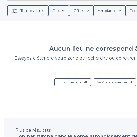
réservation et les différentes offres de groupe. 
a
Tous les filtres
Prix
Offres
Ambiance
Poss
Nous comprenons que chaque événement est uniqu
recherchiez une ambiance décontractée pour un afterw
l'accès à des services comme le choix de menus perso
Aucun lieu ne correspond 
Essayez d'étendre votre zone de recherche ou de retirer de
Venez découvrir les bars latinos du
5e Arrondisse
explorez notre sél
musique-latino
5e Arrondissement
Plus de résultats
Top bar sympa dans le 5ème arrondissement de