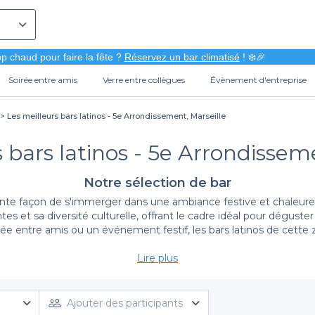
p chaud pour faire la fête ?
Réservez un bar climatisé
! ❄️🎉
Soirée entre amis
Verre entre collègues
Évènement d'entreprise
Les meilleurs bars latinos - 5e Arrondissement, Marseille
 bars latinos - 5e Arrondissem
Notre sélection de bar
lente façon de s'immerger dans une ambiance festive et chaleure
es et sa diversité culturelle, offrant le cadre idéal pour déguste
irée entre amis ou un événement festif, les bars latinos de cett
Lire plus
Simplicité de réservation avec Privateaser
ar latino
n'a jamais été aussi simple. Notre plateforme vous per
ous facilitons la tâche en vous offrant des informations détaillé
Ajouter des participants