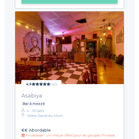
4,9
(42)
Asabiya
Bar à mezzé
4 - 110 pers.
Notre-Dame-du-Mont
€€
Abordable
Privateaser : Un mezze offert pour les groupes Privateaser !