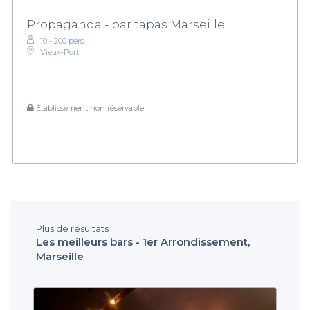
d'enfant, et vous pourrez passer plus de temps à célébrer et à
Propaganda - bar tapas Marseille
profiter de la soirée. Visitez notre site pour découvrir les
possibilités qui s'offrent à vous et commencez à organiser
10 - 200 pers.
Vieux‑Port
l'événement dont vous rêvez !
Établissement non réservable
Plus de résultats
Les meilleurs bars - 1er Arrondissement,
Marseille