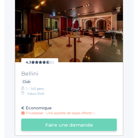
4,3
(2)
Bellini
Club
1 - 140 pers.
Vieux-Port
€
Économique
Privateaser : Une assiette de tapas offerte ✨
Faire une demande