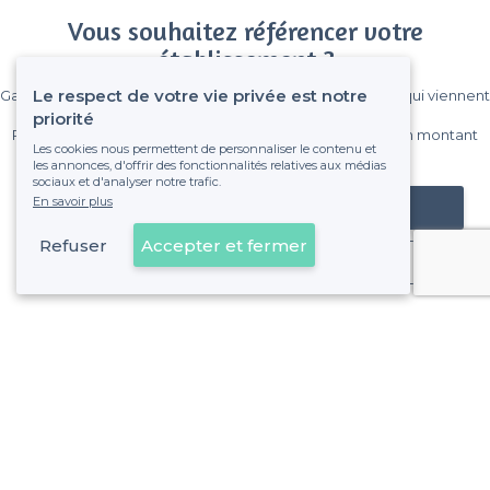
Vous souhaitez référencer votre
établissement ?
Le respect de votre vie privée est notre
Gagnez de nombreux clients parmi le million de visiteurs qui viennent
sur Privateaser chaque mois.
priorité
Pas de commissions et sans engagement, vous payez un montant
Les cookies nous permettent de personnaliser le contenu et
fixe sans risque de voir déraper la facture.
les annonces, d'offrir des fonctionnalités relatives aux médias
sociaux et d'analyser notre trafic.
En savoir plus
Référencer mon établissement
Refuser
Accepter et fermer
Déjà client
1er Arrondissement - Alentours
<
Les meilleurs bars latinos - Marseille
>
Les meilleurs bars latinos - Noailles, Marseille
>
Les meilleurs bars latinos - Opéra, Marseille