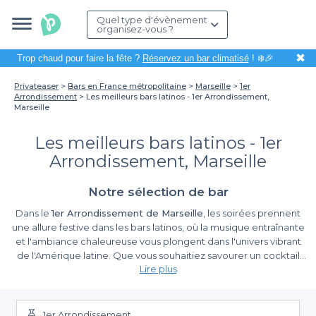
Quel type d'évènement
organisez-vous ?
✖
Trop chaud pour faire la fête ?
Réservez un bar climatisé
! ❄️🎉
Privateaser
Bars en France métropolitaine
Marseille
1er
Arrondissement
Les meilleurs bars latinos - 1er Arrondissement,
Marseille
Les meilleurs bars latinos - 1er
Arrondissement, Marseille
Notre sélection de bar
Dans le
1er Arrondissement de Marseille
, les soirées prennent
une allure festive dans les bars latinos, où la musique entraînante
et l'ambiance chaleureuse vous plongent dans l'univers vibrant
de l'Amérique latine. Que vous souhaitiez savourer un cocktail
Lire plus
traditionnel ou simplement profiter d'une soirée dansante, ces
établissements offrent une expérience inoubliable. Organiser
La simplicité de réservation avec Privateaser
une soirée entre amis ou un événement d'entreprise dans cet
esprit convivial est un choix parfait pour partager des moments
1er Arrondissement