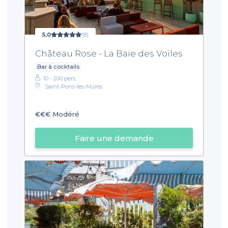
5,0
(8)
Château Rose - La Baie des Voiles
Bar à cocktails
10 - 200 pers.
Saint-Pons-les-Mûres
€€€
Modéré
Faire une demande