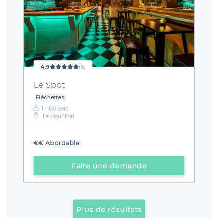
4,9
(5)
Le Spot
Fléchettes
1 - 150 pers.
Le Mourillon
€€
Abordable
Faire une demande
Plus de résultats