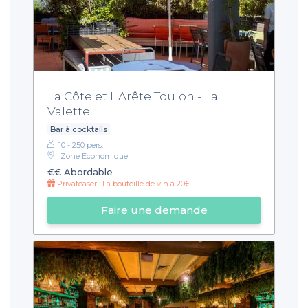
La Côte et L'Arête Toulon - La
Valette
Bar à cocktails
10 - 250 pers.
Zone Economique
€€
Abordable
Privateaser : La bouteille de vin à 20€
Faire une demande