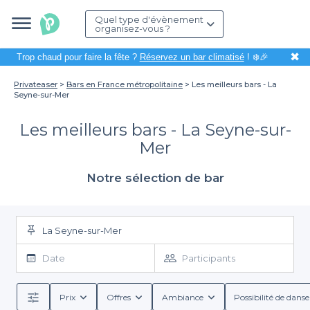
Quel type d'évènement
organisez-vous ?
✖
Trop chaud pour faire la fête ?
Réservez un bar climatisé
! ❄️🎉
Privateaser
Bars en France métropolitaine
Les meilleurs bars - La
Seyne-sur-Mer
Les meilleurs bars - La Seyne-sur-
Mer
Notre sélection de bar
La Seyne-sur-Mer
Date
Participants
Prix
Offres
Ambiance
Possibilité de danse