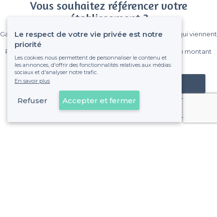
Vous souhaitez référencer votre
établissement ?
Le respect de votre vie privée est notre
Gagnez de nombreux clients parmi le million de visiteurs qui viennent
sur Privateaser chaque mois.
priorité
Pas de commissions et sans engagement, vous payez un montant
Les cookies nous permettent de personnaliser le contenu et
fixe sans risque de voir déraper la facture.
les annonces, d'offrir des fonctionnalités relatives aux médias
sociaux et d'analyser notre trafic.
En savoir plus
Référencer mon établissement
Refuser
Accepter et fermer
Déjà client
La Seyne-sur-Mer - Alentours
<
Les meilleurs bars - Var
La Seyne-sur-Mer - Types de lieux
Les meilleurs bars pas chers - La Seyne-sur-Mer
Les meilleurs bars à bières - La Seyne-sur-Mer