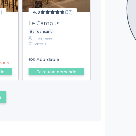
1)
4,9
(37)
Le Campus
Bar dansant
1 - 150 pers.
Picpus
€€
Abordable
du matin !
de
Faire une demande
s