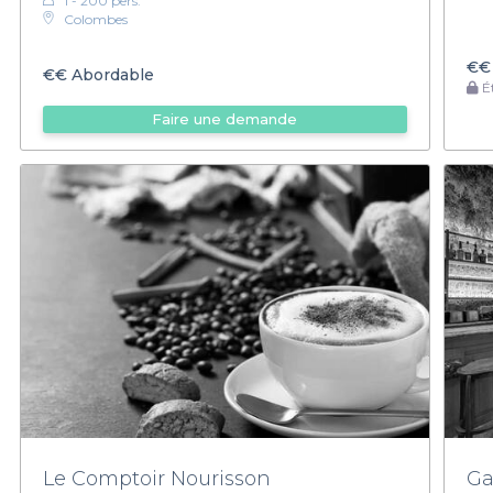
1 - 200 pers.
événement mémorable. Explorez nos différentes opt
Colombes
établissements, que vous recherchiez un endroit
€€
€€
Abordable
Ét
Faire une demande
Le Comptoir Nourisson
Ga