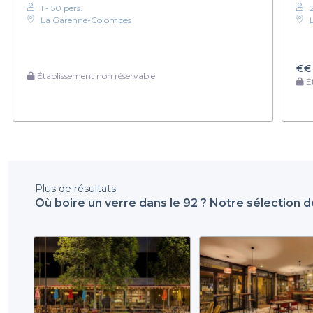
1 - 50 pers.
La Garenne-Colombes
€€
Établissement non réservable
Ét
Plus de résultats
Où boire un verre dans le 92 ? Notre sélection 