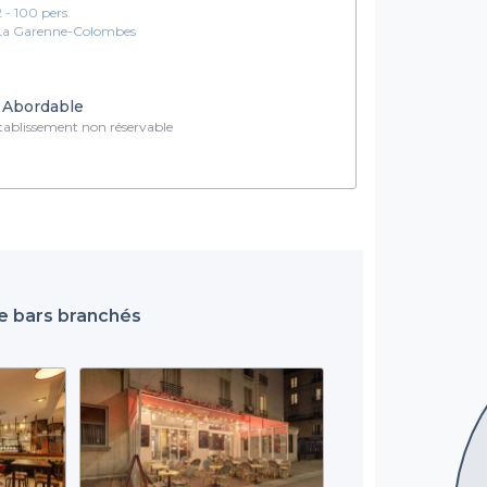
2 - 100 pers.
La Garenne-Colombes
Abordable
ablissement non réservable
de bars branchés