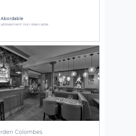
ions et réservez votre lieu parfait en quelques clics seuleme
 sur le boulevard de
Courbevoie
, près de la
rue Voltaire
, ou tou
communauté.
Abordable
ablissement non réservable
rden Colombes