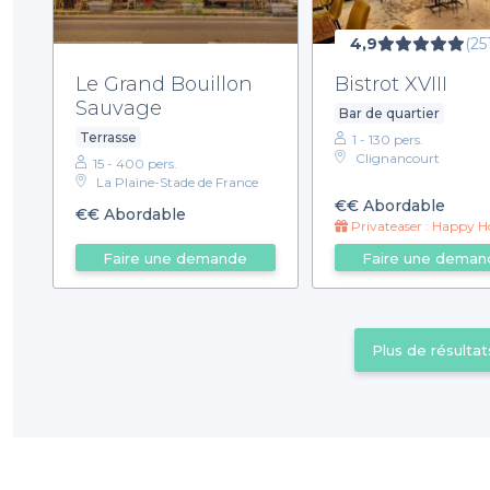
4,9
(25
Le Grand Bouillon
Bistrot XVIII
Sauvage
Bar de quartier
Terrasse
1 - 130 pers.
Clignancourt
15 - 400 pers.
La Plaine-Stade de France
€€
Abordable
€€
Abordable
Privateaser : Happy Hour prolongé jusqu'à 1h 
Faire une demande
Faire une deman
Plus de résultat