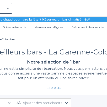
p chaud pour faire la fête ?
Réservez un bar climatisé
! ❄️🎉
Soirée entre amis
Verre entre collègues
Évènement d'entreprise
ne-Colombes
eilleurs bars - La Garenne-Co
Notre sélection de 1 bar
forme est la
simplicité de réservation
. Nous vous permettons de 
ale vous donne accès à une vaste gamme d'
espaces événementiel
soit pour un afterwork ou une soirée privée.
Lire plus
Une offre diversifiée pour tous vos besoins
res artisanales ou de mocktails créatifs, nous avons ce qu’il v
isfaire toutes vos envies. Vous cherchez une ambiance cosy et in
Ajouter des participants