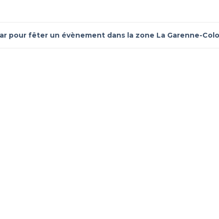
ar pour fêter un évènement dans la zone La Garenne-Col
 un évènement dans un bar dans la zone La Garenne-Col
nement de groupe dans la zone La Garenne-Colombes ?
ouhaitez référencer votre établiss
x clients parmi le million de visiteurs qui viennent sur Privat
 sans engagement, vous payez un montant fixe sans risque de vo
Référencer mon établissement
Déjà client