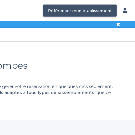
Référencer mon établissement
✖
lombes
gérer votre réservation en quelques clics seulement,
s adaptés à tous types de rassemblements
, que ce
ous faut. Nos partenaires proposent une large gamme de
timiste ou plutôt un cadre animé et festif ? Notre