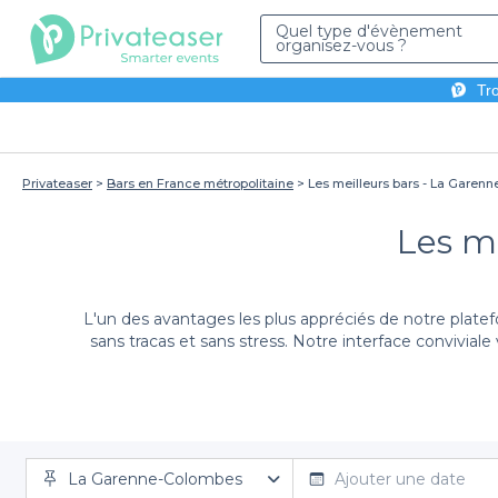
Quel type d'évènement
organisez-vous ?
Tro
Privateaser
Bars en France métropolitaine
Les meilleurs bars - La Garen
Les m
L'un des avantages les plus appréciés de notre plate
sans tracas et sans stress. Notre interface convivi
Que vous soyez amateurs de cocktails raffinés, de biè
La Garenne-Colombes
boissons alcoolisées et non alcoolisées
Ajouter une date
pour sat