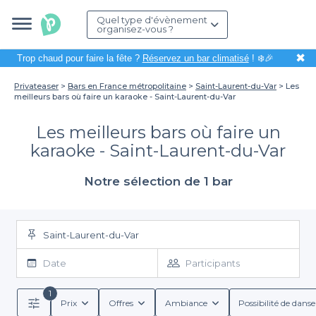
Quel type d'évènement
organisez-vous ?
✖
Trop chaud pour faire la fête ?
Réservez un bar climatisé
! ❄️🎉
Privateaser
Bars en France métropolitaine
Saint-Laurent-du-Var
Les
meilleurs bars où faire un karaoke - Saint-Laurent-du-Var
Les meilleurs bars où faire un
karaoke - Saint-Laurent-du-Var
Notre sélection de 1 bar
Saint-Laurent-du-Var
Date
Participants
1
Prix
Offres
Ambiance
Possibilité de danse