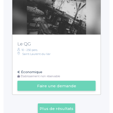
Le QG
10 - 250 pers.
Saint-Laurent-du-Var
€
Économique
Établissement non réservable
Faire une demande
Plus de résultats