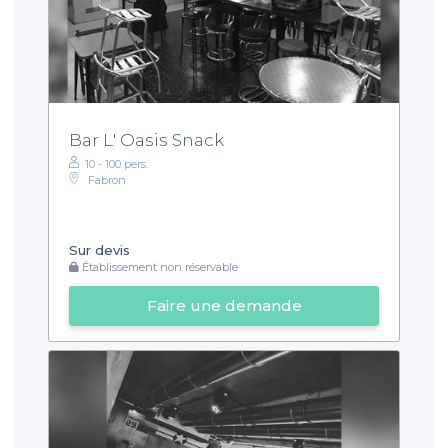
Bar L' Oasis Snack
10 - 100 pers.
Fabron
Sur devis
Établissement non réservable
Faire une demande