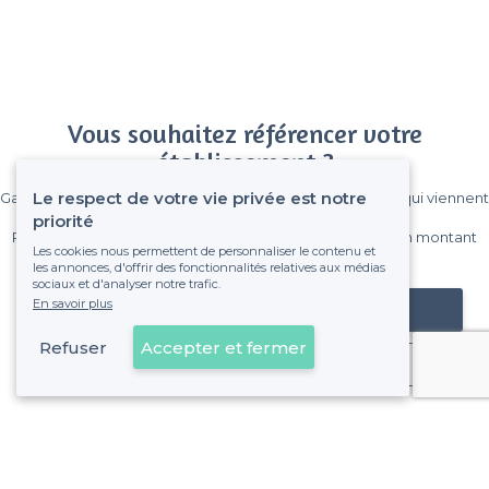
Vous souhaitez référencer votre
établissement ?
Le respect de votre vie privée est notre
Gagnez de nombreux clients parmi le million de visiteurs qui viennent
sur Privateaser chaque mois.
priorité
Pas de commissions et sans engagement, vous payez un montant
Les cookies nous permettent de personnaliser le contenu et
fixe sans risque de voir déraper la facture.
les annonces, d'offrir des fonctionnalités relatives aux médias
sociaux et d'analyser notre trafic.
En savoir plus
Référencer mon établissement
Refuser
Accepter et fermer
Déjà client
Saint-Laurent-du-Var - Types de lieux