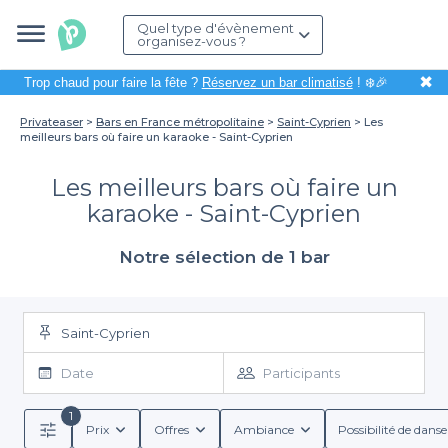
Quel type d'évènement
organisez-vous ?
✖
Trop chaud pour faire la fête ?
Réservez un bar climatisé
! ❄️🎉
Privateaser
Bars en France métropolitaine
Saint-Cyprien
Les
meilleurs bars où faire un karaoke - Saint-Cyprien
Les meilleurs bars où faire un
karaoke - Saint-Cyprien
Notre sélection de 1 bar
Saint-Cyprien
Date
Participants
1
Prix
Offres
Ambiance
Possibilité de danse