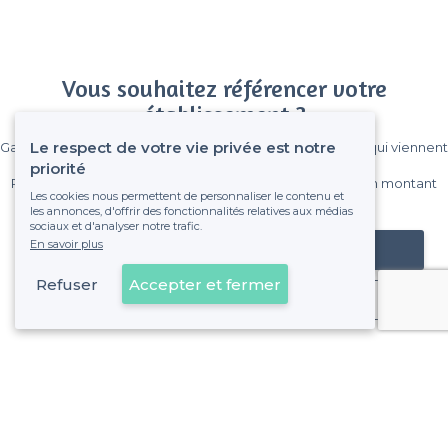
Vous souhaitez référencer votre
établissement ?
Le respect de votre vie privée est notre
Gagnez de nombreux clients parmi le million de visiteurs qui viennent
sur Privateaser chaque mois.
priorité
Pas de commissions et sans engagement, vous payez un montant
Les cookies nous permettent de personnaliser le contenu et
fixe sans risque de voir déraper la facture.
les annonces, d'offrir des fonctionnalités relatives aux médias
sociaux et d'analyser notre trafic.
En savoir plus
Référencer mon établissement
Refuser
Accepter et fermer
Déjà client
Saint-Cyprien - Types de lieux
<
Les meilleurs bars - Saint-Cyprien