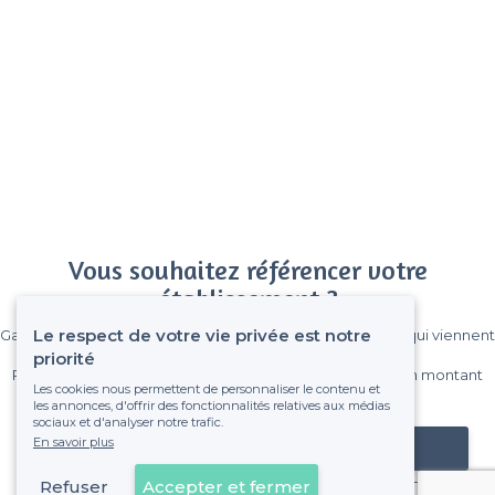
Vous souhaitez référencer votre
établissement ?
Le respect de votre vie privée est notre
Gagnez de nombreux clients parmi le million de visiteurs qui viennent
sur Privateaser chaque mois.
priorité
Pas de commissions et sans engagement, vous payez un montant
Les cookies nous permettent de personnaliser le contenu et
fixe sans risque de voir déraper la facture.
les annonces, d'offrir des fonctionnalités relatives aux médias
sociaux et d'analyser notre trafic.
En savoir plus
Référencer mon établissement
Refuser
Accepter et fermer