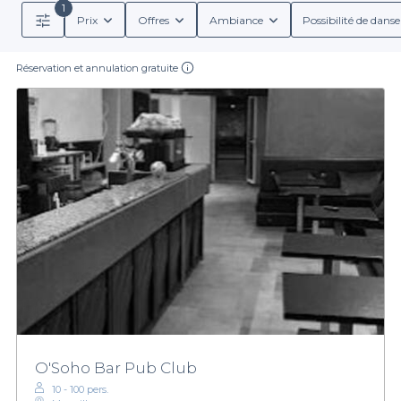
1
Prix
Offres
Ambiance
Possibilité de danse
Réservation et annulation gratuite
O'Soho Bar Pub Club
10 - 100 pers.