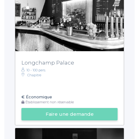
Longchamp Palace
10 - 100 pers.
Chapitre
€
Économique
Établissement non réservable
Faire une demande