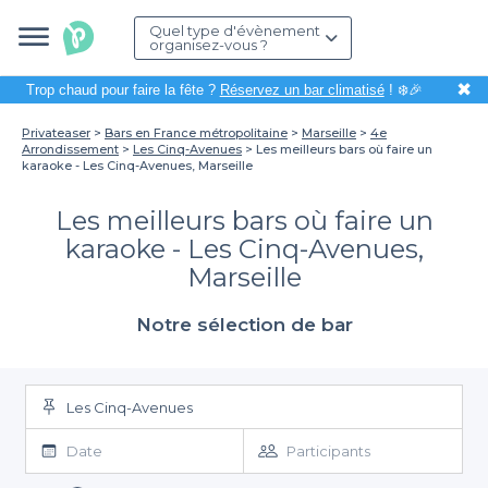
Quel type d'évènement
organisez-vous ?
✖
Trop chaud pour faire la fête ?
Réservez un bar climatisé
! ❄️🎉
Privateaser
Bars en France métropolitaine
Marseille
4e
Arrondissement
Les Cinq-Avenues
Les meilleurs bars où faire un
karaoke - Les Cinq-Avenues, Marseille
Les meilleurs bars où faire un
karaoke - Les Cinq-Avenues,
Marseille
Notre sélection de bar
Les Cinq-Avenues
Date
Participants