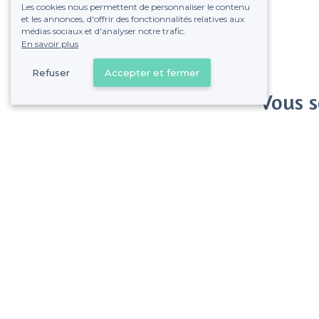
Les cookies nous permettent de personnaliser le contenu
et les annonces, d'offrir des fonctionnalités relatives aux
médias sociaux et d'analyser notre trafic.
En savoir plus
Refuser
Accepter et fermer
Vous s
Gagnez de nombreu
Pas de commissions et
Le Kremlin-Bicêtre - Types de lieux
<
Les meilleurs bars - Le Kremlin-Bicêtre
Les meilleurs bars dansants - Le Kremlin-Bicêtre