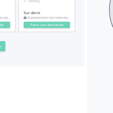
Gentilly
Sur devis
rvable
Établissement non réservable
de
Faire une demande
s