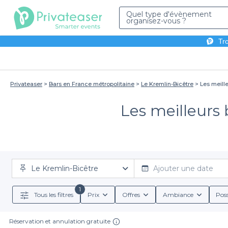
Quel type d'évènement
organisez-vous ?
Tro
Privateaser
Bars en France métropolitaine
Le Kremlin-Bicêtre
Les meille
Les meilleurs 
Le Kremlin-Bicêtre
Ajouter une date
1
Tous les filtres
Prix
Offres
Ambiance
Poss
Réservation et annulation gratuite