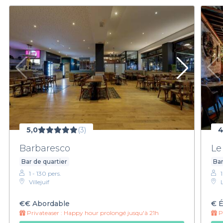
5,0
(3)
4
Barbaresco
Le
Bar de quartier
Bar
1 - 130 pers.
1
Villejuif
€€
Abordable
€
É
Privateaser :
Happy hour prolongé jusqu'à 21h
Pr