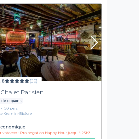
,8
(36)
 Chalet Parisien
 de copains
 - 150 pers.
Le Kremlin-Bicêtre
conomique
ivateaser :
Prolongation Happy Hour jusqu'à 23h30 !