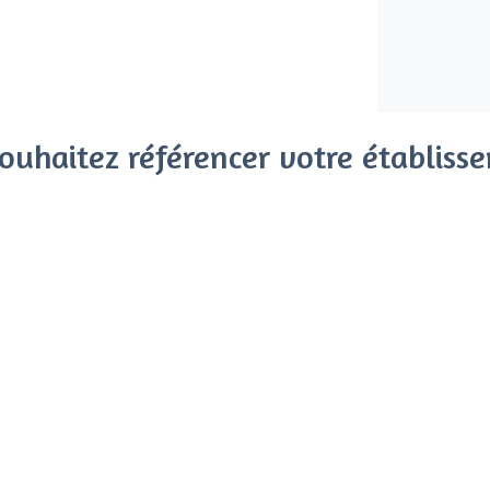
ouhaitez référencer votre établiss
x clients parmi le million de visiteurs qui viennent sur Privat
 sans engagement, vous payez un montant fixe sans risque de vo
Référencer mon établissement
Déjà client