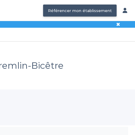
Référencer mon établissement
✖
Kremlin-Bicêtre