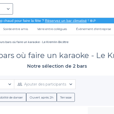
p chaud pour faire la fête ?
Réservez un bar climatisé
! ❄️🎉
Soirée entre amis
Verre entre collègues
Évènement d'entreprise
urs bars où faire un karaoke - Le Kremlin-Bicêtre
bars où faire un karaoke - Le 
Notre sélection de 2 bars
Ajouter des participants
ibilité de danser
Ouvert après 2h
Terrasse