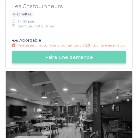
Les Chafouinneurs
Fléchettes
1 - 120 pers.
Saint Leu-Notre Dame
€€
Abordable
Privateaser :
Happy Hour prolongé jusqu'à 22h pour une réservation Privateaser
Faire une demande