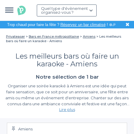
Quel type d'évènement
organisez-vous ?
✖
Trop chaud pour faire la fête ?
Réservez un bar climatisé
! ❄️🎉
Privateaser
Bars en France métropolitaine
Amiens
Les meilleurs
bars où faire un karaoke - Amiens
Les meilleurs bars où faire un
karaoke - Amiens
Notre sélection de 1 bar
Organiser une soirée karaoké à Amiens est une idée qui peut
faire sensation, que ce soit pour un anniversaire, une fête entre
amis ou même un événement d'entreprise. Chanter sur des airs
connus dans une ambiance conviviale et festive est une façon
Lire plus
idéale de créer des souvenirs inoubliables. À Amiens, cette ville
riche en histoire et en culture, vous ne manquerez pas de
Simplifiez vos réservations avec Privateaser
trouver des lieux adaptés qui sauront répondre à vos attentes.
Amiens
Grâce à Privateaser, organiser une soirée karaoké devient un jeu