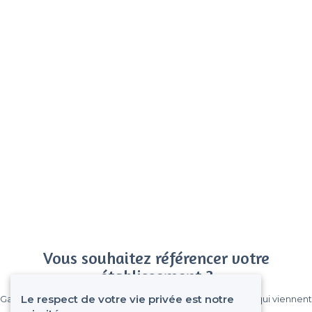
Vous souhaitez référencer votre
établissement ?
Le respect de votre vie privée est notre
Gagnez de nombreux clients parmi le million de visiteurs qui viennent
sur Privateaser chaque mois.