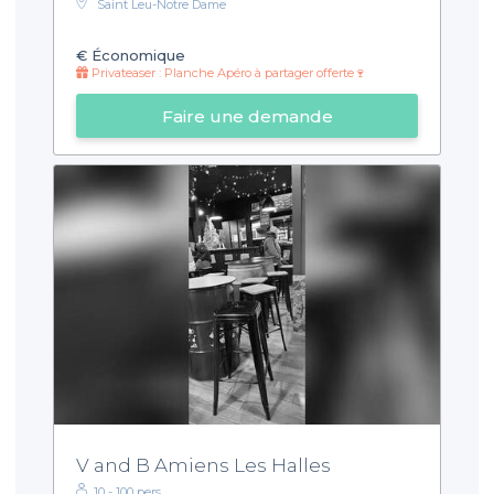
Saint Leu-Notre Dame
€
Économique
Privateaser : Planche Apéro à partager offerte🍷
Faire une demande
V and B Amiens Les Halles
10 - 100 pers.