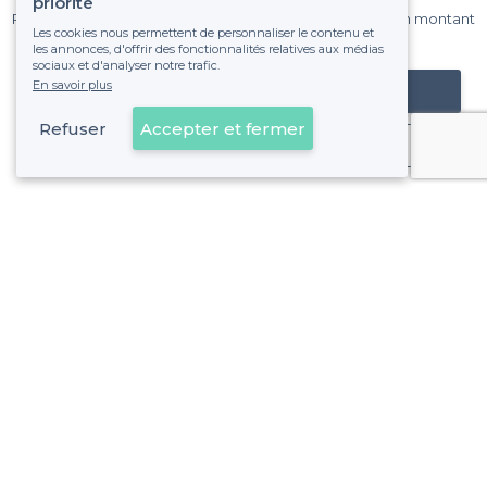
priorité
Pas de commissions et sans engagement, vous payez un montant
Les cookies nous permettent de personnaliser le contenu et
fixe sans risque de voir déraper la facture.
les annonces, d'offrir des fonctionnalités relatives aux médias
sociaux et d'analyser notre trafic.
En savoir plus
Référencer mon établissement
Refuser
Accepter et fermer
Déjà client
Amiens - Types de lieux
<
Les meilleurs bars - Amiens
Les meilleurs bars de nuit - Amiens