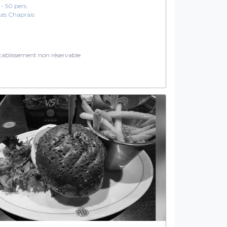
 - 50 pers.
Les Chaprais
ablissement non réservable