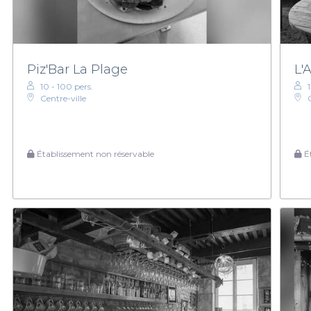
Piz'Bar La Plage
L'
10 - 100 pers.
1
Centre-ville
Établissement non réservable
Ét