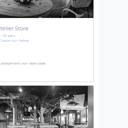
Atelier Store
 - 50 pers.
Chalon-sur-Saône
ablissement non réservable