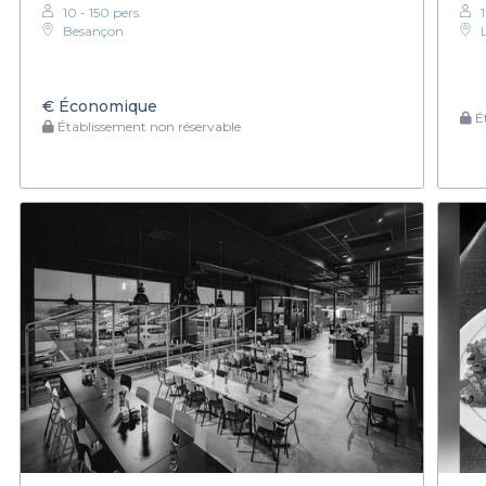
10 - 150 pers.
1
Besançon
€
Économique
Ét
Établissement non réservable