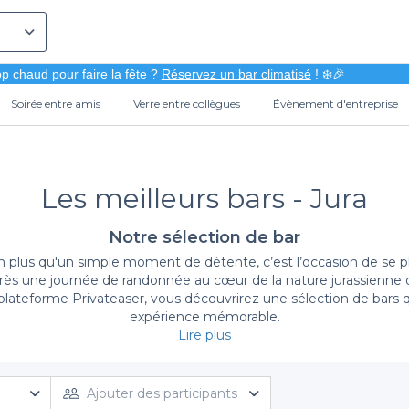
p chaud pour faire la fête ?
Réservez un bar climatisé
! ❄️🎉
Soirée entre amis
Verre entre collègues
Évènement d'entreprise
Les meilleurs bars - Jura
Notre sélection de bar
ien plus qu'un simple moment de détente, c’est l’occasion de se 
près une journée de randonnée au cœur de la nature jurassienne 
 plateforme Privateaser, vous découvrirez une sélection de bars 
expérience mémorable.
Lire plus
La simplicité des réservations avec Privateaser
acilité de réservation. En quelques clics, vous pouvez explorer les
Ajouter des participants