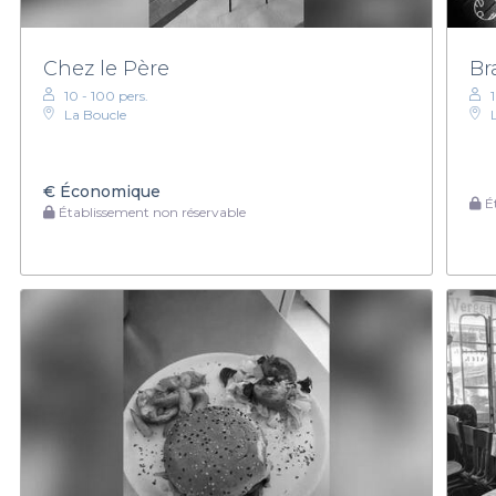
Chez le Père
Br
10 - 100 pers.
1
La Boucle
€
Économique
Ét
Établissement non réservable