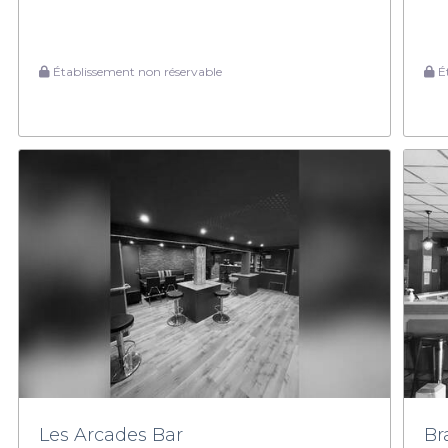
Établissement non réservable
Ét
Les Arcades Bar
Br