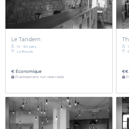
Le Tandem
Th
10 - 80 pers.
La Boucle
€
Économique
€€
Établissement non réservable
Ét