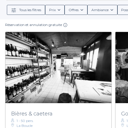
interface conviviale, trouvez des établissements qui c
pour une soirée festive. Nous vous proposons égalem
Tous les filtres
Prix
Offres
Ambiance
Poss
oublier des cocktails savoureux. Dans chaque bar que n
vou
Réservation et annulation gratuite
En résumé, pour organiser des moments inoubliables da
chacun avec son propre charme et une offre variée pou
offres et trouvez le bar qui fera de votre événement
Bières & caetera
Go
1 - 50 pers.
1
La Boucle