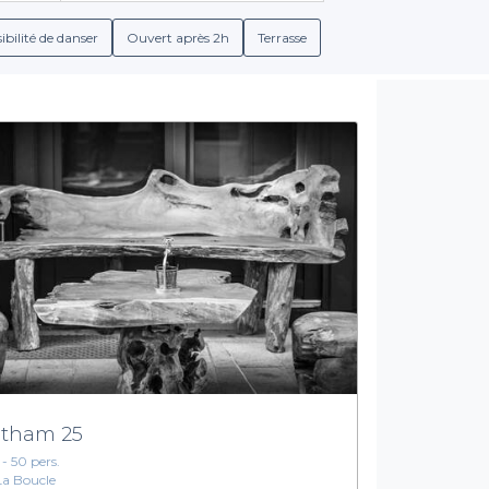
orrespondent à vos préférences, qu'il s'agisse d'une ambiance inti
ent une diversité d'offres incluant des groupes de menus adapté
ibilité de danser
Ouvert après 2h
Terrasse
ous référençons, vous aurez accès à des informations détaillées su
s permettant ainsi de planifier votre événement en toute sérén
Réservez le bar idéal pour votre événement
ns le Jura, Privateaser est votre allié idéal. Nous mettons à vot
r satisfaire tous les goûts. N’attendez plus pour préparer votre 
 un succès retentissant. Rapprochez-vous du plaisir et de l’amitié
tham 25
 - 50 pers.
La Boucle