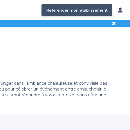
Référencer mon établissement
✖
plonger dans l’ambiance chaleureuse et conviviale des
ou pour célébrer un événement entre amis, choisir le
qui sauront répondre à vos attentes et vous offrir une
 différents bars disponibles dans le Jura. Grâce à notre