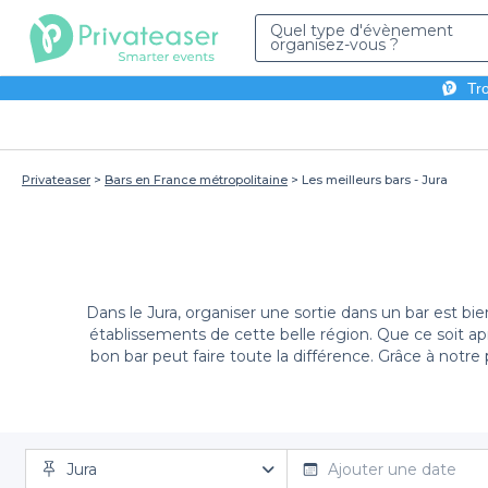
Quel type d'évènement
organisez-vous ?
Tro
Privateaser
Bars en France métropolitaine
Les meilleurs bars - Jura
Dans le Jura, organiser une sortie dans un bar est b
établissements de cette belle région. Que ce soit a
bon bar peut faire toute la différence. Grâce à notre
Jura
L'un des principaux avantages de notre service est la f
Ajouter une date