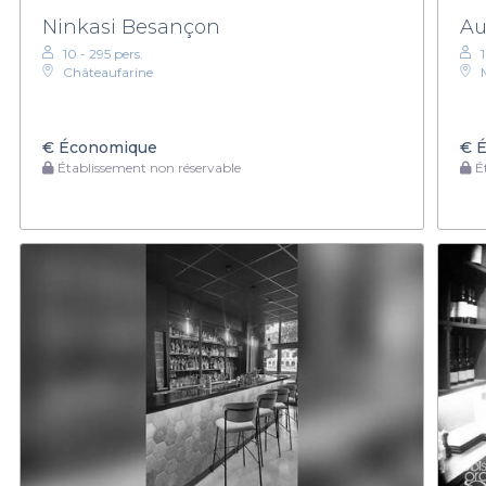
Ninkasi Besançon
Au
10 - 295 pers.
Châteaufarine
€
Économique
€
É
Établissement non réservable
Ét