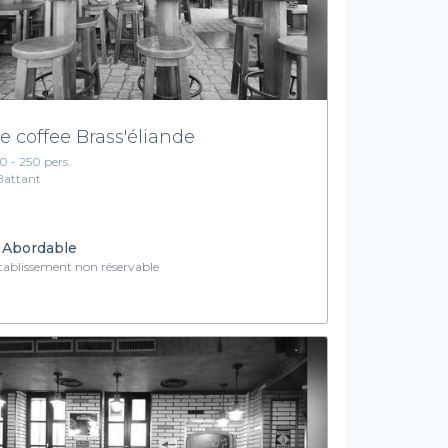
e coffee Brass'éliande
10 - 250 pers.
Battant
Abordable
ablissement non réservable