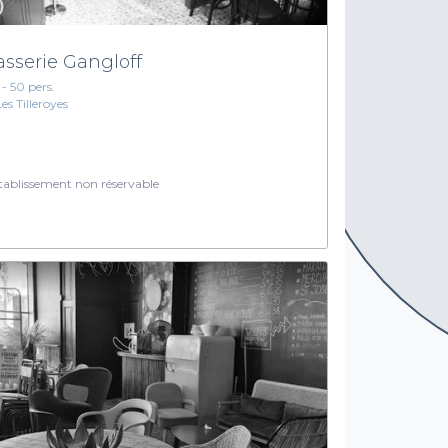
asserie Gangloff
 - 50 pers.
Les Tilleroyes
ablissement non réservable