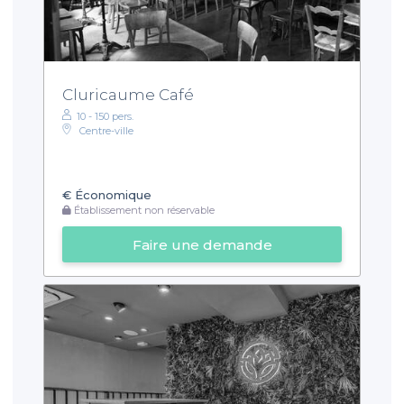
Cluricaume Café
10 - 150 pers.
Centre-ville
€
Économique
Établissement non réservable
Faire une demande