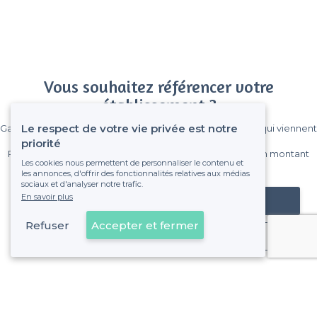
Vous souhaitez référencer votre
établissement ?
Le respect de votre vie privée est notre
Gagnez de nombreux clients parmi le million de visiteurs qui viennent
sur Privateaser chaque mois.
priorité
Pas de commissions et sans engagement, vous payez un montant
Les cookies nous permettent de personnaliser le contenu et
fixe sans risque de voir déraper la facture.
les annonces, d'offrir des fonctionnalités relatives aux médias
sociaux et d'analyser notre trafic.
En savoir plus
Référencer mon établissement
Refuser
Accepter et fermer
Déjà client
Poitiers - Types de lieux