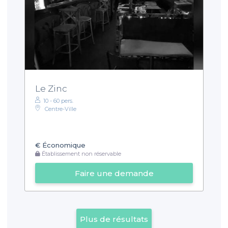
Le Zinc
10 - 60 pers.
Centre-Ville
€
Économique
Établissement non réservable
Faire une demande
Plus de résultats