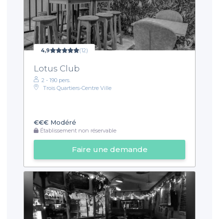
4,9
(12)
Lotus Club
2 - 190 pers.
Trois Quartiers-Centre Ville
€€€
Modéré
Établissement non réservable
Faire une demande