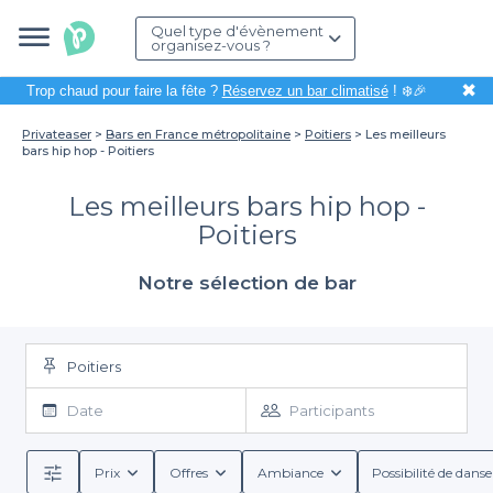
Quel type d'évènement
organisez-vous ?
✖
Trop chaud pour faire la fête ?
Réservez un bar climatisé
! ❄️🎉
Privateaser
Bars en France métropolitaine
Poitiers
Les meilleurs
bars hip hop - Poitiers
Les meilleurs bars hip hop -
Poitiers
Notre sélection de bar
Poitiers
Date
Participants
Prix
Offres
Ambiance
Possibilité de danse