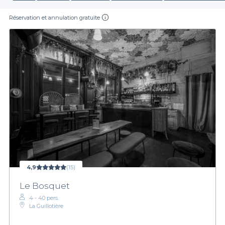
Réservation et annulation gratuite
4,9
(15)
Le Bosquet
4 - 40 pers.
La Guillotière