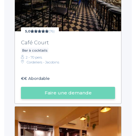
5,0
(76)
Café Court
Bar à cocktails
2 - 70 pers.
Cordeliers - Jacobins
€€
Abordable
Faire une demande