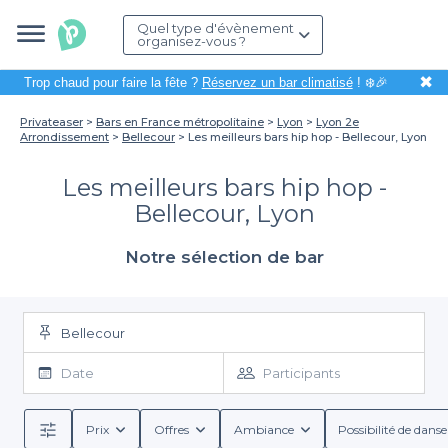
Quel type d'évènement
organisez-vous ?
✖
Trop chaud pour faire la fête ?
Réservez un bar climatisé
! ❄️🎉
Privateaser
Bars en France métropolitaine
Lyon
Lyon 2e
Arrondissement
Bellecour
Les meilleurs bars hip hop - Bellecour, Lyon
Les meilleurs bars hip hop -
Bellecour, Lyon
Notre sélection de bar
Bellecour
Date
Participants
Prix
Offres
Ambiance
Possibilité de danse