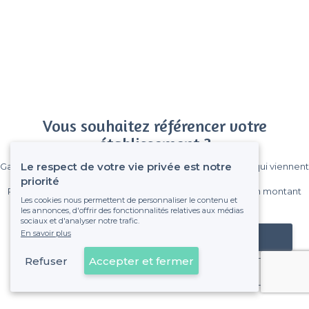
Vous souhaitez référencer votre
établissement ?
Le respect de votre vie privée est notre
Gagnez de nombreux clients parmi le million de visiteurs qui viennent
sur Privateaser chaque mois.
priorité
Pas de commissions et sans engagement, vous payez un montant
Les cookies nous permettent de personnaliser le contenu et
fixe sans risque de voir déraper la facture.
les annonces, d'offrir des fonctionnalités relatives aux médias
sociaux et d'analyser notre trafic.
En savoir plus
Référencer mon établissement
Refuser
Accepter et fermer
Déjà client