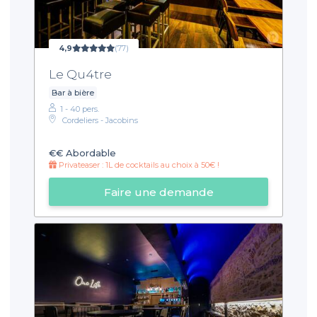
4,9
(77)
Le Qu4tre
Bar à bière
1 - 40 pers.
Cordeliers - Jacobins
€€
Abordable
Privateaser : 1L de cocktails au choix à 50€ !
Faire une demande