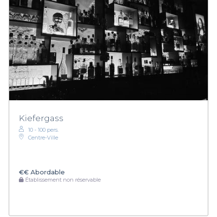
Kiefergass
10 - 100 pers.
Centre-Ville
€€
Abordable
Établissement non réservable