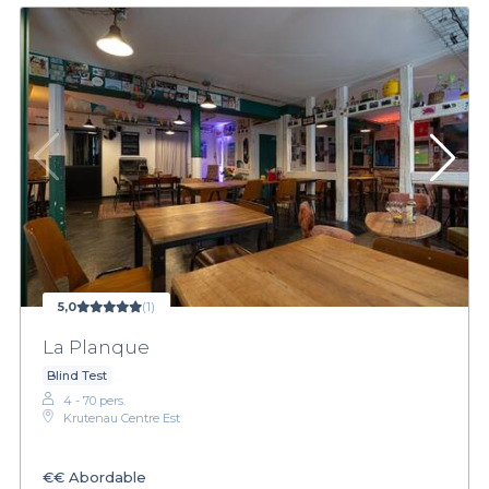
5,0
(1)
La Planque
Blind Test
4 - 70 pers.
Krutenau Centre Est
€€
Abordable