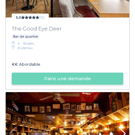
5,0
(12)
The Good Eye Deer
Bar de quartier
4 - 50 pers.
Krutenau
€€
Abordable
Faire une demande