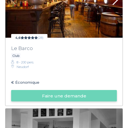
4,6
(28)
Le Barco
Club
8 - 200 pers.
Neudorf
€
Économique
Faire une demande