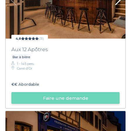
4,8
(31)
Aux 12 Apôtres
Bar à bière
1 - 145 pers.
Carré d'Or
€€
Abordable
Faire une demande