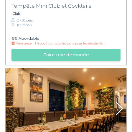
Tempête Mini Club et Cocktails
Club
2 - 80 pers.
Krutenau
€€
Abordable
Privateaser :
Happy hour tous les jours pour les étudiants !
Faire une demande