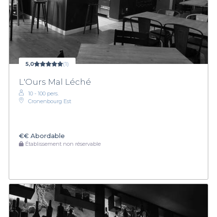
5,0
(1)
L'Ours Mal Léché
10 - 100 pers.
Cronenbourg Est
€€
Abordable
Établissement non réservable