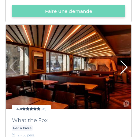
Faire une demande
4,8
(26)
What the Fox
Bar à bière
2 - 55 pers.