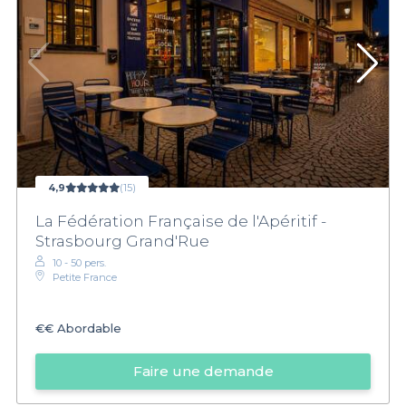
4,9
(15)
La Fédération Française de l'Apéritif -
Strasbourg Grand'Rue
10 - 50 pers.
Petite France
€€
Abordable
Faire une demande