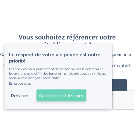
Vous souhaitez référencer votre
établissement ?
Le respect de votre vie privée est notre
Gagnez de nombreux clients parmi le million de visiteurs qui viennent
sur Privateaser chaque mois.
priorité
Pas de commissions et sans engagement, vous payez un montant
Les cookies nous permettent de personnaliser le contenu et
fixe sans risque de voir déraper la facture.
les annonces, d'offrir des fonctionnalités relatives aux médias
sociaux et d'analyser notre trafic.
En savoir plus
Référencer mon établissement
Refuser
Accepter et fermer
Déjà client
Strasbourg - Alentours