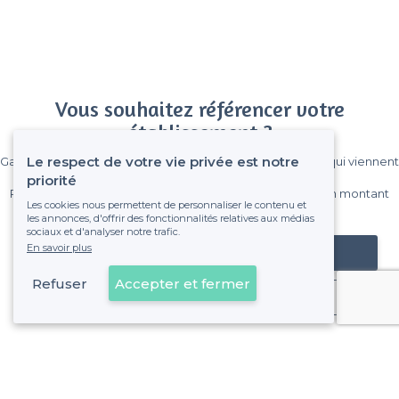
Vous souhaitez référencer votre
établissement ?
Le respect de votre vie privée est notre
Gagnez de nombreux clients parmi le million de visiteurs qui viennent
sur Privateaser chaque mois.
priorité
Pas de commissions et sans engagement, vous payez un montant
Les cookies nous permettent de personnaliser le contenu et
fixe sans risque de voir déraper la facture.
les annonces, d'offrir des fonctionnalités relatives aux médias
sociaux et d'analyser notre trafic.
En savoir plus
Référencer mon établissement
Refuser
Accepter et fermer
Déjà client
Saint-Laurent-du-Var - Types de lieux