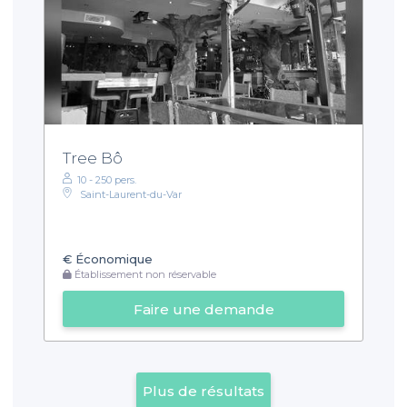
Tree Bô
10 - 250 pers.
Saint-Laurent-du-Var
€
Économique
Établissement non réservable
Faire une demande
Plus de résultats