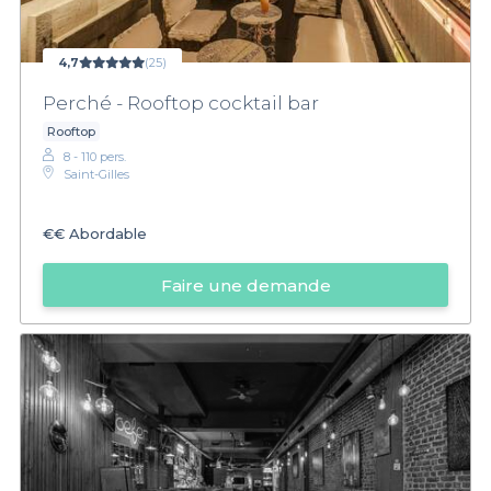
4,7
(25)
Perché - Rooftop cocktail bar
Rooftop
8 - 110 pers.
Saint-Gilles
€€
Abordable
Faire une demande