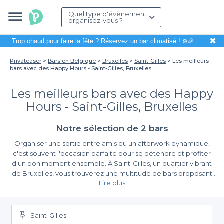
Quel type d'évènement
organisez-vous ?
✖
Trop chaud pour faire la fête ?
Réservez un bar climatisé
! ❄️🎉
Privateaser
Bars en Belgique
Bruxelles
Saint-Gilles
Les meilleurs
bars avec des Happy Hours - Saint-Gilles, Bruxelles
Les meilleurs bars avec des Happy
Hours - Saint-Gilles, Bruxelles
Notre sélection de 2 bars
Organiser une sortie entre amis ou un afterwork dynamique,
c'est souvent l'occasion parfaite pour se détendre et profiter
d'un bon moment ensemble. À Saint-Gilles, un quartier vibrant
de Bruxelles, vous trouverez une multitude de bars proposant
Lire plus
des Happy Hours attractifs. Ces offres vous permettent de
déguster des boissons rafraîchissantes à des prix réduits, tout en
Pourquoi choisir Privateaser pour réserver vos soirées
profitant de l'ambiance unique de cet arrondissement animé.
?
Saint-Gilles