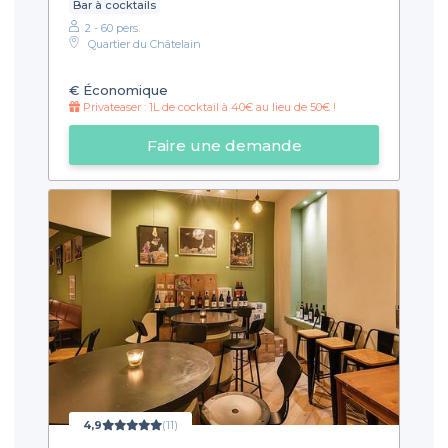
Bar à cocktails
2 - 60 pers.
Quartier du Châtelain
€
Économique
Privateaser : 1L de cocktail à 40€ au lieu de 50€ !
Faire une demande
4,9
(11)