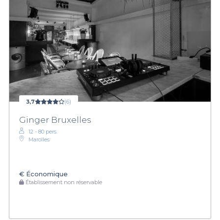
3,7
(6)
Ginger Bruxelles
12 - 80 pers.
Marolles
€
Économique
Établissement non réservable