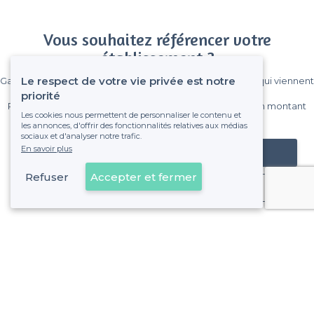
Vous souhaitez référencer votre
établissement ?
Le respect de votre vie privée est notre
Gagnez de nombreux clients parmi le million de visiteurs qui viennent
sur Privateaser chaque mois.
priorité
Pas de commissions et sans engagement, vous payez un montant
Les cookies nous permettent de personnaliser le contenu et
fixe sans risque de voir déraper la facture.
les annonces, d'offrir des fonctionnalités relatives aux médias
sociaux et d'analyser notre trafic.
En savoir plus
Référencer mon établissement
Refuser
Accepter et fermer
Déjà client
Saint-Gilles - Alentours
<
Les meilleurs bars avec des Happy Hours - Bruxelles
Saint-Gilles - Types de lieux