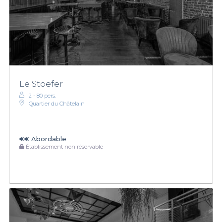
Le Stoefer
2 - 80 pers.
Quartier du Châtelain
€€
Abordable
Établissement non réservable