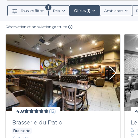
pour un rep
1
Tous les filtres
Prix
Offres (1)
Ambiance
P
Réservation et annulation gratuite
Nous vous proposons également des options sur mesu
personnalisée. Que ce soit pour un anniversaire, un 
sourire et à vous offrir un moment inoubliable. Vous au
N'attendez plus pour découvrir les nombreux bars avec
votre proch
4,8
(12)
4
Brasserie du Patio
Le
Brasserie