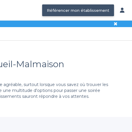
Référencer mon établissement
✖
Rueil-Malmaison
 agréable, surtout lorsque vous savez où trouver les
e une multitude d'options pour passer une soirée
issements sauront répondre à vos attentes.
pertorié une large sélection de bars où vous pourrez
. En quelques clics, vous pouvez découvrir les offres
ent le mieux. Que vous soyez en quête d'un espace cosy