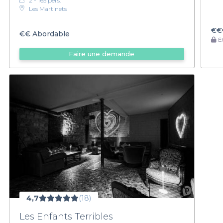
2 - 165 pers.
Les Martinets
€€
€€
Abordable
Ét
Faire une demande
4,7
(18)
Les Enfants Terribles