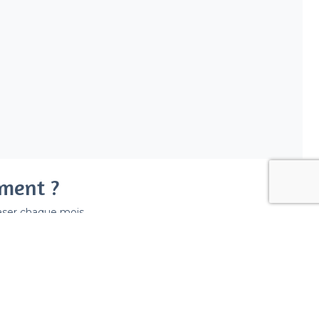
ement ?
easer chaque mois.
ir déraper la facture.