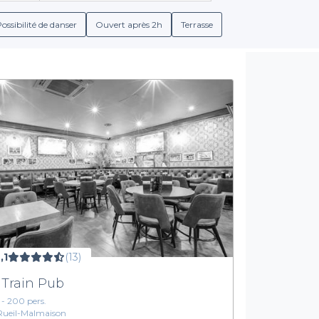
as tranquille ou d'un lieu animé pour une fête, nous avons ce qu'i
ossibilité de danser
Ouvert après 2h
Terrasse
Des offres diversifiées pour satisfaire toutes les envies
res pour vos événements : des menus de groupe savoureux, des
pot de départ ou une simple soirée entre amis, nos partenaires à
rez ainsi l’opportunité de découvrir une ville dynamique tout en 
 Happy Hours à Rueil-Malmaison. Visitez le site de Privateaser po
aine soirée. Faites le premier pas vers une expérience festive et
,1
(13)
 Train Pub
1 - 200 pers.
Rueil-Malmaison