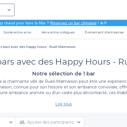
p chaud pour faire la fête ?
Réservez un bar climatisé
! ❄️🎉
Soirée entre amis
Verre entre collègues
Évènement d'entreprise
rs bars avec des Happy Hours - Rueil-Malmaison
bars avec des Happy Hours - 
Notre sélection de 1 bar
s la charmante ville de Rueil-Malmaison peut être une expérience
aison, connue pour son histoire et son ambiance conviviale, offr
'une ambiance animée ou d'un cadre plus décontracté, ces établ
Simplicité de réservation avec Privateaser
Lire plus
rs à Rueil-Malmaison devient un jeu d'enfant. Nous vous avons ré
 boissons à prix réduits pendant des créneaux horaires spécifiques
Ajouter des participants
ions de réservation détaillées et choisir le lieu qui vous convi