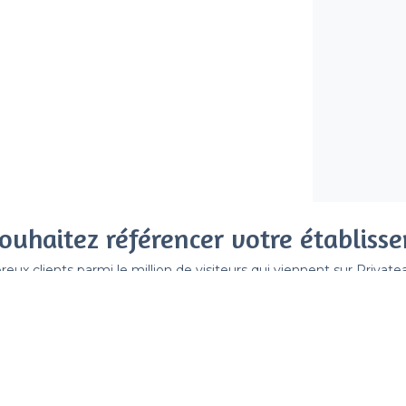
ouhaitez référencer votre établiss
x clients parmi le million de visiteurs qui viennent sur Privat
 sans engagement, vous payez un montant fixe sans risque de vo
Référencer mon établissement
Déjà client