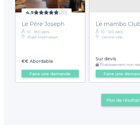
4,9
(20)
Le Père Joseph
Le mambo Clu
10 - 180 pers.
10 - 120 pers.
Rueil-Malmaison
Centre-ville
Sur devis
€€
Abordable
Établissement non rése
Faire une demande
Faire une deman
Plus de résultat