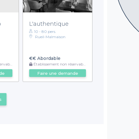
b
L'authentique
10 - 80 pers.
Rueil-Malmaison
€€
Abordable
rvable
Établissement non réservable
de
Faire une demande
s