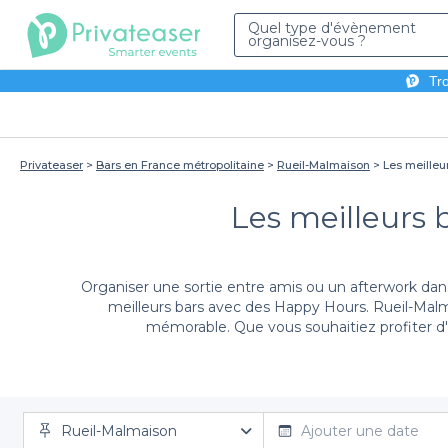
Quel type d'évènement
organisez-vous ?
Tro
Privateaser
Bars en France métropolitaine
Rueil-Malmaison
Les meilleu
Les meilleurs 
Organiser une sortie entre amis ou un afterwork dan
meilleurs bars avec des Happy Hours. Rueil-Malm
mémorable. Que vous souhaitiez profiter d
Grâce à Privateaser, réserver un bar avec Happy Hou
déguster des cocktails, assiettes de tapas et autres
Rueil-Malmaison
Ajouter une date
variées de chaque établissement, consulter les condit