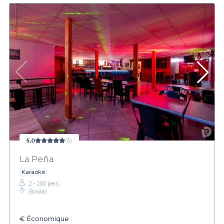
5,0
(5)
La Peña
Karaoké
2 - 200 pers.
Boulac
€
Économique