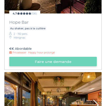
4,7
(106)
Hope Bar
Au shaker, pas à la cuillère
2 - 150 pers.
Mérignac
€€
Abordable
Privateaser :
Happy hour prolongé
Faire une demande