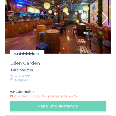
4,8
(108)
Eden Garden
Bar à cocktails
6 - 200 pers.
Mérignac
€€
Abordable
Privateaser :
Happy Hour prolongé jusqu'à 22h
Faire une demande