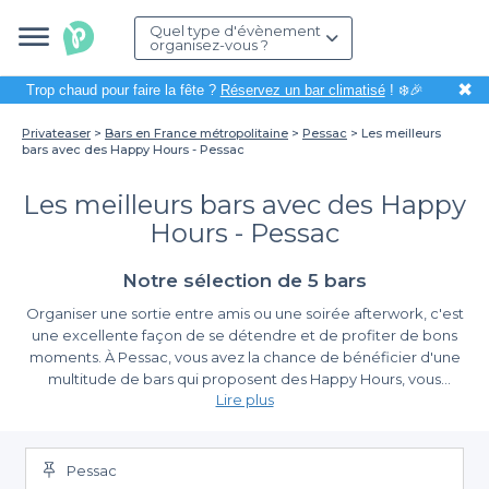
Quel type d'évènement
organisez-vous ?
✖
Trop chaud pour faire la fête ?
Réservez un bar climatisé
! ❄️🎉
Privateaser
Bars en France métropolitaine
Pessac
Les meilleurs
bars avec des Happy Hours - Pessac
Les meilleurs bars avec des Happy
Hours - Pessac
Notre sélection de 5 bars
Organiser une sortie entre amis ou une soirée afterwork, c'est
une excellente façon de se détendre et de profiter de bons
moments. À Pessac, vous avez la chance de bénéficier d'une
multitude de bars qui proposent des Happy Hours, vous
Lire plus
permettant de savourer vos boissons préférées à des prix
réduits. Que vous soyez amateur de cocktails raffinés ou de
Une expérience de réservation simplifiée
bières locales, ces établissements sauraient répondre à toutes
vos envies tout en vous offrant une ambiance conviviale et
Pessac
Avec Privateaser, la recherche et la réservation de votre bar
chaleureuse.