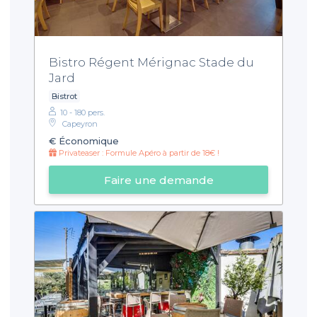
Bistro Régent Mérignac Stade du
Jard
Bistrot
10 - 180 pers.
Capeyron
€
Économique
Privateaser : Formule Apéro à partir de 18€ !
Faire une demande