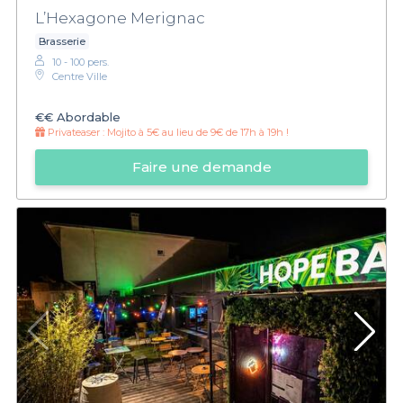
L’Hexagone Merignac
Brasserie
10 - 100 pers.
Centre Ville
€€
Abordable
Privateaser :
Mojito à 5€ au lieu de 9€ de 17h à 19h !
Faire une demande