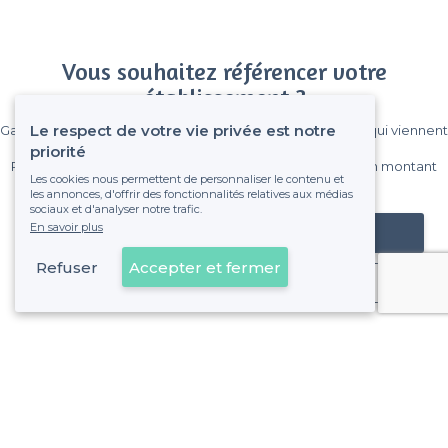
Vous souhaitez référencer votre
établissement ?
Le respect de votre vie privée est notre
Gagnez de nombreux clients parmi le million de visiteurs qui viennent
sur Privateaser chaque mois.
priorité
Pas de commissions et sans engagement, vous payez un montant
Les cookies nous permettent de personnaliser le contenu et
fixe sans risque de voir déraper la facture.
les annonces, d'offrir des fonctionnalités relatives aux médias
sociaux et d'analyser notre trafic.
En savoir plus
Référencer mon établissement
Refuser
Accepter et fermer
Déjà client
Pessac - Types de lieux
<
Les meilleurs bars - Pessac
Les meilleurs bars dansants - Pessac