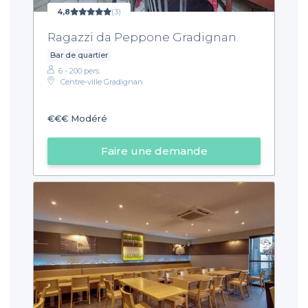
4,8
(3)
Ragazzi da Peppone Gradignan
Bar de quartier
6 - 200 pers.
Centre-ville Gradignan
€€€
Modéré
Faire une demande