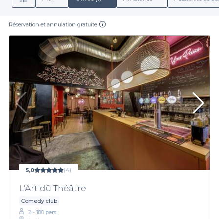
Réservation et annulation gratuite
5,0
(4)
L'Art dû Théâtre
Comedy club
2 - 180 pers.