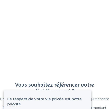
Vous souhaitez référencer votre
établissement ?
Le respect de votre vie privée est notre
Gagnez de nombreux clients parmi le million de visiteurs qui viennent
sur Privateaser chaque mois.
priorité
Pas de commissions et sans engagement, vous payez un montant