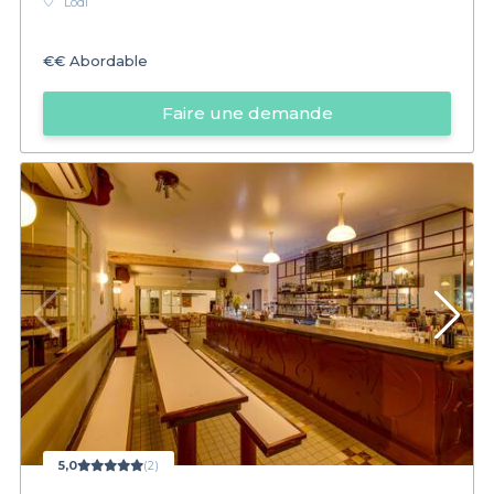
Lodi
€€
Abordable
Faire une demande
5,0
(2)