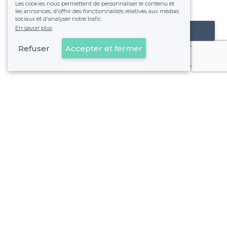
Les cookies nous permettent de personnaliser le contenu et
fixe sans risque de voir déraper la facture.
les annonces, d'offrir des fonctionnalités relatives aux médias
sociaux et d'analyser notre trafic.
En savoir plus
Référencer mon établissement
Refuser
Accepter et fermer
Déjà client
Lodi - Alentours
<
Les meilleurs bars avec des Happy Hours - 6e Arrondissement, Marseille
Lodi - Types de lieux
<
Les meilleurs bars - Lodi, Marseille
Les meilleurs bars à cocktails - Lodi, Marseille