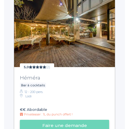
5,0
(2)
Héméra
Bar à cocktails
12 - 200 pers.
Lodi
€€
Abordable
Privateaser : 1L du punch offert !
Faire une demande