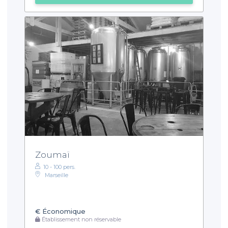
Zoumaï
10 - 100 pers.
Marseille
€
Économique
Établissement non réservable