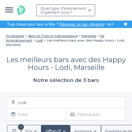
Quel type d'évènement
organisez-vous ?
✖
Trop chaud pour faire la fête ?
Réservez un bar climatisé
! ❄️🎉
Privateaser
Bars en France métropolitaine
Marseille
6e
Arrondissement
Lodi
Les meilleurs bars avec des Happy Hours - Lodi,
Marseille
Les meilleurs bars avec des Happy
Hours - Lodi, Marseille
Notre sélection de 3 bars
Lodi
Date
Participants
1
Prix
Offres (1)
Ambiance
Possibilité de d