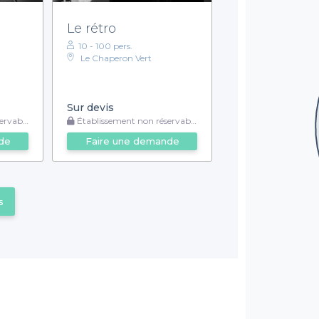
Le rétro
10 - 100 pers.
Le Chaperon Vert
Sur devis
rvable
Établissement non réservable
de
Faire une demande
s