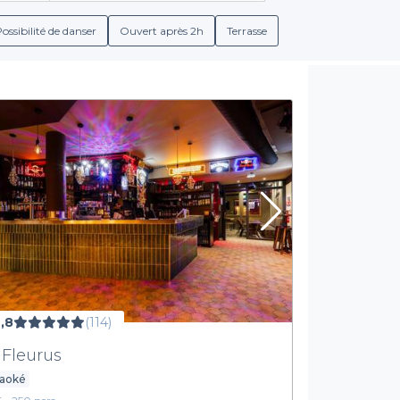
cktails gourmands, de bières artisanales ou de rafraîchissements
os partenaires, vous pouvez découvrir des offres spéciales sur u
ossibilité de danser
Ouvert après 2h
Terrasse
chaleureuse et festive.
La simplicité de la réservation en ligne
s la
simplicité de la réservation
. En quelques clics, vous pouvez 
s dans chaque établissement. Que ce soit des menus de groupes o
 choisir le bar parfait. De plus, vous pouvez vous appuyer sur les
éviter toute surprise de dernière minute.
nts inoubliables à Gentilly. Explorez dès maintenant notre séle
par l’esprit festif de la ville et faites de votre prochaine s
,8
(114)
 Fleurus
raoké