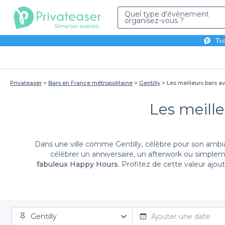
Quel type d'évènement
organisez-vous ?
Tro
Privateaser
Bars en France métropolitaine
Gentilly
Les meilleurs bars a
Les meille
Dans une ville comme Gentilly, célèbre pour son ambian
célébrer un anniversaire, un afterwork ou simple
fabuleux Happy Hours
. Profitez de cette valeur ajo
U
Gentilly
En utilisant la plateforme Privateaser,
Ajouter une date
réserver un ba