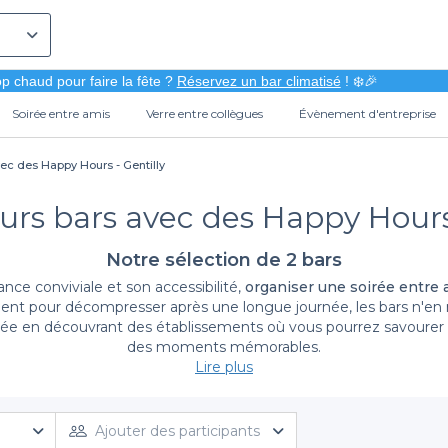
p chaud pour faire la fête ?
Réservez un bar climatisé
! ❄️🎉
Soirée entre amis
Verre entre collègues
Évènement d'entreprise
vec des Happy Hours - Gentilly
urs bars avec des Happy Hours
Notre sélection de 2 bars
ce conviviale et son accessibilité,
organiser une soirée entre 
ment pour décompresser après une longue journée, les bars n'en 
utée en découvrant des établissements où vous pourrez savourer v
des moments mémorables.
Lire plus
n large choix de bars et de programmes de happy hou
r à Gentilly devient un jeu d'enfant
Ajouter des participants
. Nous regroupons pour vou