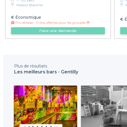
1 - 120 pers.
Maison‑Blanche
€
Économique
€
É
Privateaser :
Frites offertes pour les groupes 🍟
Faire une demande
Plus de résultats
Les meilleurs bars - Gentilly