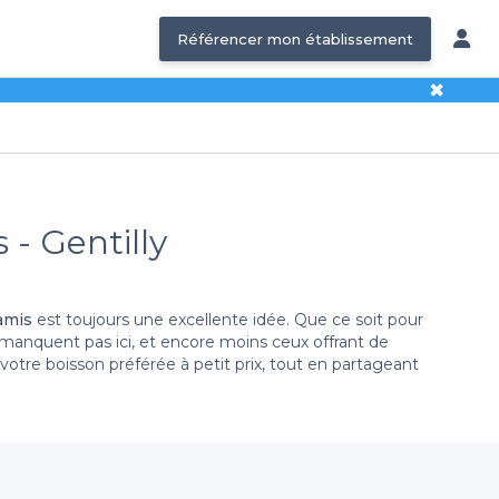
Référencer mon établissement
✖
 - Gentilly
amis
est toujours une excellente idée. Que ce soit pour
manquent pas ici, et encore moins ceux offrant de
otre boisson préférée à petit prix, tout en partageant
rs
s une sélection variée de bars mettant en avant des