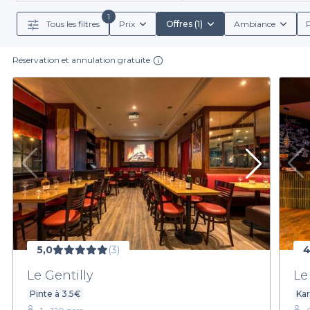
Happy Hours attractifs. Que vous soyez amateur de co
établissements adaptés à toutes les envies. Grâce à n
1
Tous les filtres
Prix
Offres (1)
Ambiance
P
Réservation et annulation gratuite
Un des grands avantages de Privateaser réside dan
heures de Happy Hours, ainsi que les services inclu
plateforme vous offre tous les détails nécessaires pour
Ne laissez pas passer l'opportunité de vivre des mome
quelques étapes faciles.
Laissez-vous séduire 
5,0
(3)
4
Le Gentilly
Le
Pinte à 3.5€
Ka