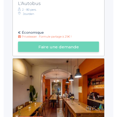
L'Autobus
2 - 80 pers.
Jourdan
€
Économique
Privateaser : Formule partage à 25€ !
Faire une demande