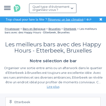
Quel type d'évènement
organisez-vous ?
✖
Trop chaud pour faire la fête ?
Réservez un bar climatisé
! ❄️🎉
Privateaser
Bars en Belgique
Bruxelles
Etterbeek
Les meilleurs
bars avec des Happy Hours - Etterbeek, Bruxelles
Les meilleurs bars avec des Happy
Hours - Etterbeek, Bruxelles
Notre sélection de bar
Organiser une sortie entre amis ou un afterwork dans le quartier
d’Etterbeek à Bruxelles est toujours une excellente idée. Avec
ses rues animées et ses diverses ambiances, Etterbeek se révèle
être un endroit idéal pour profiter de moments conviviaux. Ce
Lire plus
qui rend l’expérience encore plus agréable, ce sont les
happy
Pourquoi choisir Privateaser pour votre sortie à Etterbeek ?
hours
proposés par certains bars de la région, permettant de
Avec notre plateforme, la réservation devient un jeu d’enfant.
savourer des boissons à des prix défiant toute concurrence.
Nous avons à cœur de vous faciliter la tâche en vous proposant
Etterbeek
une sélection variée de bars où vous pourrez profiter des happy