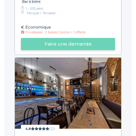
Bar à bière
1 - 200 pers.
Pervyse / Tervaete
€
Économique
Privateaser : 2 bières Corona = 1 offerte
Faire une demande
4,8
(22)