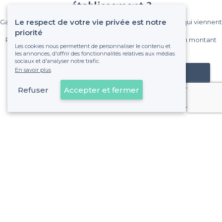
établissement ?
Le respect de votre vie privée est notre
Gagnez de nombreux clients parmi le million de visiteurs qui viennent
sur Privateaser chaque mois.
priorité
Pas de commissions et sans engagement, vous payez un montant
Les cookies nous permettent de personnaliser le contenu et
fixe sans risque de voir déraper la facture.
les annonces, d'offrir des fonctionnalités relatives aux médias
sociaux et d'analyser notre trafic.
En savoir plus
Référencer mon établissement
Refuser
Accepter et fermer
Déjà client
Etterbeek - Alentours
<
Les meilleurs bars avec des Happy Hours - Bruxelles
Etterbeek - Types de lieux
<
Les meilleurs bars - Etterbeek, Bruxelles
Les meilleurs bars boîtes - Etterbeek, Bruxelles