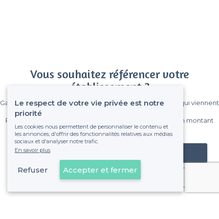
Vous souhaitez référencer votre
établissement ?
Le respect de votre vie privée est notre
Gagnez de nombreux clients parmi le million de visiteurs qui viennent
sur Privateaser chaque mois.
priorité
Pas de commissions et sans engagement, vous payez un montant
Les cookies nous permettent de personnaliser le contenu et
fixe sans risque de voir déraper la facture.
les annonces, d'offrir des fonctionnalités relatives aux médias
sociaux et d'analyser notre trafic.
En savoir plus
Référencer mon établissement
Refuser
Accepter et fermer
Déjà client