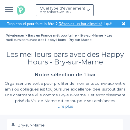
Quel type d'évènement
organisez-vous ?
✖
Trop chaud pour faire la fête ?
Réservez un bar climatisé
! ❄️🎉
Privateaser
Bars en France métropolitaine
Bry-sur-Marne
Les
meilleurs bars avec des Happy Hours - Bry-sur-Marne
Les meilleurs bars avec des Happy
Hours - Bry-sur-Marne
Notre sélection de 1 bar
Organiser une sortie pour profiter de moments conviviaux entre
amis ou collègues est toujours une excellente idée, surtout dans
une charmante ville comme Bry-sur-Marne. Cet arrondissement
prisé du Val-de-Marne est connu pour ses ambiances
Lire plus
chaleureuses et ses bars accueillants, où la convivialité est à
l’honneur. La bonne nouvelle, c'est que beaucoup de ces
La simplicité de la réservation avec Privateaser
établissements vous proposent des
Happy Hours
qui
transformeront vos apéritifs en souvenirs inoubliables, tout en
Bry-sur-Marne
Lorsque vous souhaitez réserver un bar pour profiter des
allégeant votre budget !