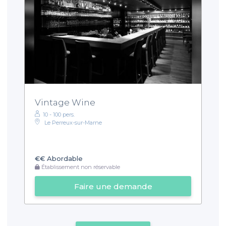
Vintage Wine
10 - 100 pers.
Le Perreux-sur-Marne
€€
Abordable
Établissement non réservable
Faire une demande