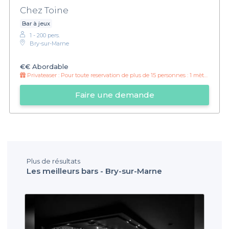
Chez Toine
Bar à jeux
1 - 200 pers.
Bry-sur-Marne
€€
Abordable
Privateaser :
Pour toute reservation de plus de 15 personnes : 1 mètre de shots offert !
Faire une demande
Plus de résultats
Les meilleurs bars - Bry-sur-Marne