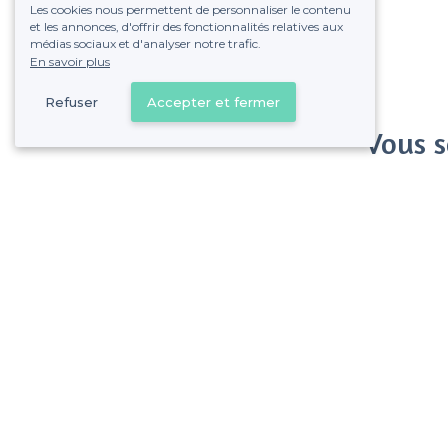
Les cookies nous permettent de personnaliser le contenu
et les annonces, d'offrir des fonctionnalités relatives aux
médias sociaux et d'analyser notre trafic.
En savoir plus
Refuser
Accepter et fermer
Vous s
Gagnez de nombreu
Pas de commissions et
Besançon - Types de lieux
<
Les meilleurs bars - Besançon
Les meilleurs bars dansants - Besançon