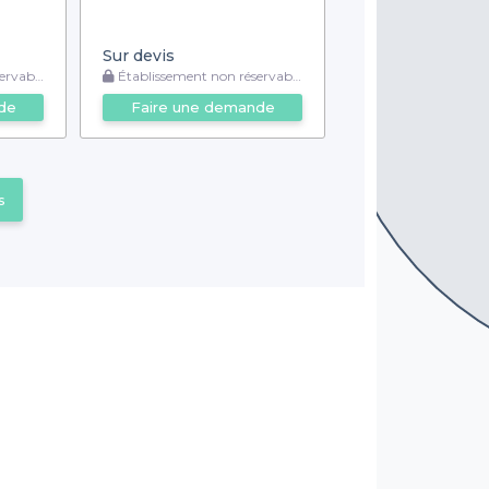
Sur devis
rvable
Établissement non réservable
de
Faire une demande
s