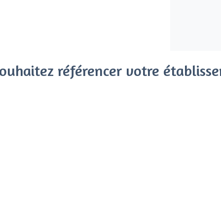
ouhaitez référencer votre établiss
x clients parmi le million de visiteurs qui viennent sur Privat
 sans engagement, vous payez un montant fixe sans risque de vo
Référencer mon établissement
Déjà client