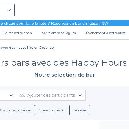
p chaud pour faire la fête ?
Réservez un bar climatisé
! ❄️🎉
Soirée entre amis
Verre entre collègues
Évènement d'entreprise
s avec des Happy Hours - Besançon
urs bars avec des Happy Hours
Notre sélection de bar
Ajouter des participants
ossibilité de danser
Ouvert après 2h
Terrasse