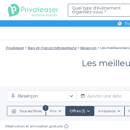
Quel type d'évènement
organisez-vous ?
Tro
Privateaser
Bars en France métropolitaine
Besançon
Les meilleurs bar
Les meille
Besançon
Ajouter une date
1
Tous les filtres
Prix
Offres (1)
Ambiance
P
Réservation et annulation gratuite