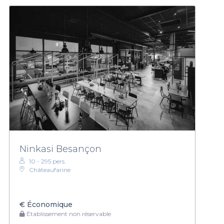
Ninkasi Besançon
10 - 295 pers.
Châteaufarine
€
Économique
Établissement non réservable