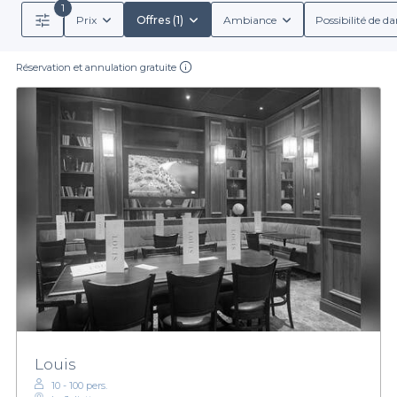
1
Prix
Offres (1)
Ambiance
Possibilité de d
Réservation et annulation gratuite
Louis
10 - 100 pers.