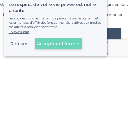
Le respect de votre vie privée est notre
Gagnez de nombreux clients parmi le million de visiteurs qui viennent
sur Privateaser chaque mois.
priorité
Pas de commissions et sans engagement, vous payez un montant
Les cookies nous permettent de personnaliser le contenu et
fixe sans risque de voir déraper la facture.
les annonces, d'offrir des fonctionnalités relatives aux médias
sociaux et d'analyser notre trafic.
En savoir plus
Référencer mon établissement
Refuser
Accepter et fermer
Déjà client
3e Arrondissement - Alentours
<
Les meilleurs bars avec des Happy Hours - Marseille
>
Les meilleurs bars avec des Happy Hours - La Villette, Ma