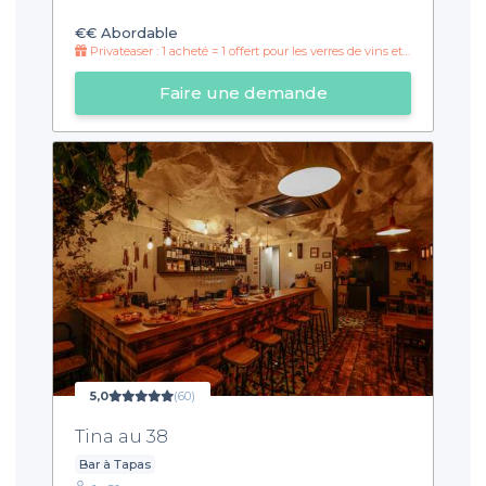
€€
Abordable
Privateaser : 1 acheté = 1 offert pour les verres de vins et les cocktails de 17h à 20h30 !
Faire une demande
5,0
(60)
Tina au 38
Bar à Tapas