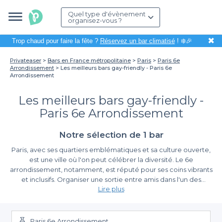
Quel type d'évènement
organisez-vous ?
✖
Trop chaud pour faire la fête ?
Réservez un bar climatisé
! ❄️🎉
Privateaser
Bars en France métropolitaine
Paris
Paris 6e
Arrondissement
Les meilleurs bars gay-friendly - Paris 6e
Arrondissement
Les meilleurs bars gay-friendly -
Paris 6e Arrondissement
Notre sélection de 1 bar
Paris, avec ses quartiers emblématiques et sa culture ouverte,
est une ville où l'on peut célébrer la diversité. Le 6e
arrondissement, notamment, est réputé pour ses coins vibrants
et inclusifs. Organiser une sortie entre amis dans l'un des
Lire plus
meilleurs bars gay-friendly de cette zone peut être une
expérience unique, que ce soit pour un afterwork relaxant, une
Des Bars Pour Tous Les Goûts
fête d'anniversaire, ou une simple soirée décontractée. Grâce à
la richesse de l'offre dans ce quartier, il est possible de faire de
Paris 6e Arrondissement