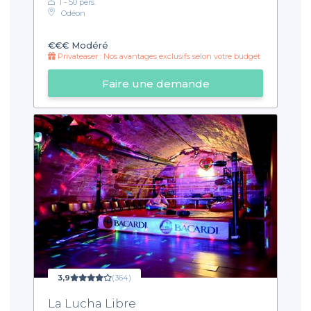
1 - 50 pers.
Odéon
€€€
Modéré
Privateaser : Nos avantages exclusifs selon votre budget
Faire une demande
3,9
(364)
La Lucha Libre