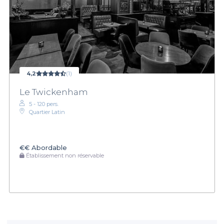
4,2
(1)
Le Twickenham
5 - 120 pers.
Quartier Latin
€€
Abordable
Établissement non réservable