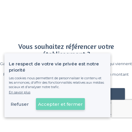
Vous souhaitez référencer votre
établissement ?
Le respect de votre vie privée est notre
Gagnez de nombreux clients parmi le million de visiteurs qui viennent
sur Privateaser chaque mois.
priorité
Pas de commissions et sans engagement, vous payez un montant
Les cookies nous permettent de personnaliser le contenu et
fixe sans risque de voir déraper la facture.
les annonces, d'offrir des fonctionnalités relatives aux médias
sociaux et d'analyser notre trafic.
En savoir plus
Référencer mon établissement
Refuser
Accepter et fermer
Déjà client