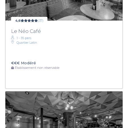
4,6
(37)
Le Néo Café
1 - 35 pers.
Quartier Latin
€€€
Modéré
Établissement non réservable