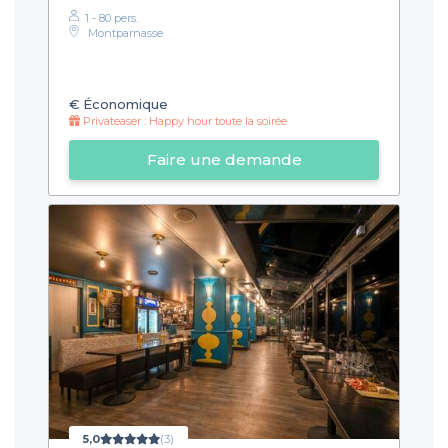
1 - 80 pers.
Montparnasse
€
Économique
Privateaser : Happy hour toute la soirée
Faire une demande
5,0
(3)