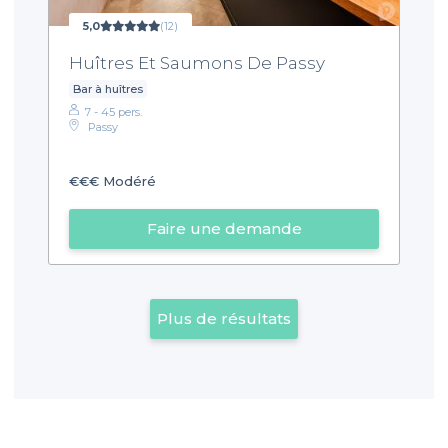
5,0
(12)
Huîtres Et Saumons De Passy
Bar à huîtres
7 - 45 pers.
Passy
€€€
Modéré
Faire une demande
Plus de résultats