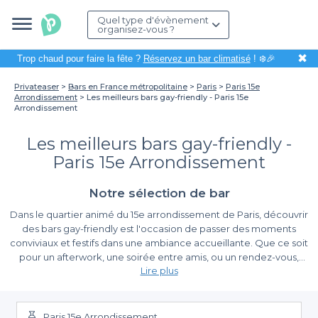
Quel type d'évènement
organisez-vous ?
✖
Trop chaud pour faire la fête ?
Réservez un bar climatisé
! ❄️🎉
Privateaser
Bars en France métropolitaine
Paris
Paris 15e
Arrondissement
Les meilleurs bars gay-friendly - Paris 15e
Arrondissement
Les meilleurs bars gay-friendly -
Paris 15e Arrondissement
Notre sélection de bar
Dans le quartier animé du 15e arrondissement de Paris, découvrir
des bars gay-friendly est l'occasion de passer des moments
conviviaux et festifs dans une ambiance accueillante. Que ce soit
pour un afterwork, une soirée entre amis, ou un rendez-vous,
Lire plus
cette partie de la capitale regorge d'établissements où la
diversité et l'inclusivité sont à l'honneur. Nous vous invitons à
La simplicité de réserver avec Privateaser
explorer notre sélection des meilleurs bars gay-friendly, où
l'atmosphère chaleureuse rime avec convivialité.
Paris 15e Arrondissement