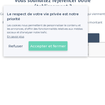
Vous souhaitez référencer votre
établissement ?
Le respect de votre vie privée est notre
Gagnez de nombreux clients parmi le million de visiteurs qui viennent
sur Privateaser chaque mois.
priorité
Pas de commissions et sans engagement, vous payez un montant
Les cookies nous permettent de personnaliser le contenu et
fixe sans risque de voir déraper la facture.
les annonces, d'offrir des fonctionnalités relatives aux médias
sociaux et d'analyser notre trafic.
En savoir plus
Référencer mon établissement
Refuser
Accepter et fermer
Déjà client
Paris 15e Arrondissement - Alentours
<
Top des bars gay-friendly sympas à Paris
Paris 15e Arrondissement - Types de lieux
<
Les meilleurs bars - Paris 15e Arrondissement
Top Bar pas cher à Paris 15 eme arrondissement (75015)