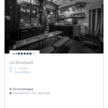
4,9
(15)
Le Bosquet
4 - 40 pers.
La Guillotière
€
Économique
Établissement non réservable