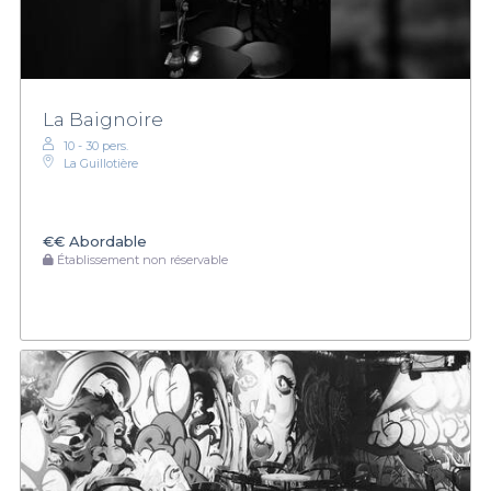
La Baignoire
10 - 30 pers.
La Guillotière
€€
Abordable
Établissement non réservable