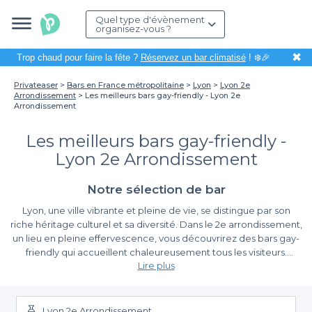
Quel type d'évènement
organisez-vous ?
✖
Trop chaud pour faire la fête ?
Réservez un bar climatisé
! ❄️🎉
Privateaser
Bars en France métropolitaine
Lyon
Lyon 2e
Arrondissement
Les meilleurs bars gay-friendly - Lyon 2e
Arrondissement
Les meilleurs bars gay-friendly -
Lyon 2e Arrondissement
Notre sélection de bar
Lyon, une ville vibrante et pleine de vie, se distingue par son
riche héritage culturel et sa diversité. Dans le 2e arrondissement,
un lieu en pleine effervescence, vous découvrirez des bars gay-
friendly qui accueillent chaleureusement tous les visiteurs.
Lire plus
Organiser une soirée entre amis ou célébrer un événement
spécial dans cette ambiance conviviale est une expérience
Découvrez une offre variée
agréable qui allie plaisir et ouverture d'esprit.
Lyon 2e Arrondissement