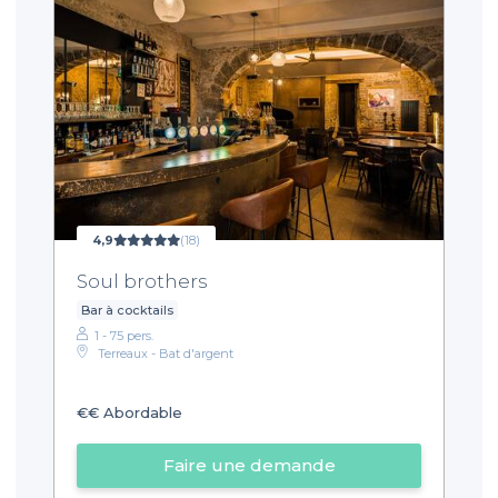
4,9
(18)
Soul brothers
Bar à cocktails
1 - 75 pers.
Terreaux - Bat d'argent
€€
Abordable
Faire une demande