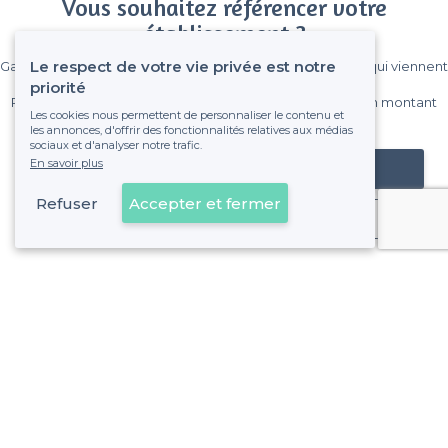
Vous souhaitez référencer votre
établissement ?
Le respect de votre vie privée est notre
Gagnez de nombreux clients parmi le million de visiteurs qui viennent
sur Privateaser chaque mois.
priorité
Pas de commissions et sans engagement, vous payez un montant
Les cookies nous permettent de personnaliser le contenu et
fixe sans risque de voir déraper la facture.
les annonces, d'offrir des fonctionnalités relatives aux médias
sociaux et d'analyser notre trafic.
En savoir plus
Référencer mon établissement
Refuser
Accepter et fermer
Déjà client
Lyon 2e Arrondissement - Alentours
<
Les meilleurs bars gay-friendly - Lyon
>
Les meilleurs bars gay-friendly - Bellecour, Lyon
>
Les meilleurs bars gay-friendly - Les Cordeliers, Lyon