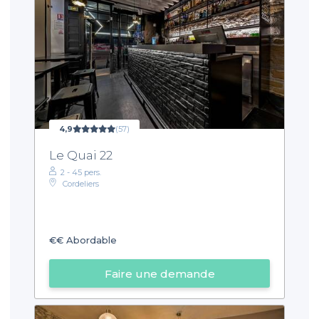
4,9
(57)
Le Quai 22
2 - 45 pers.
Cordeliers
€€
Abordable
Faire une demande