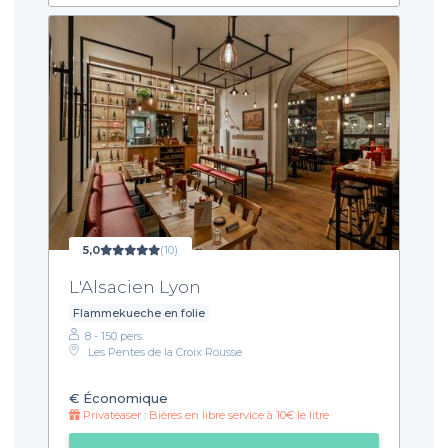
5,0
(10)
L'Alsacien Lyon
Flammekueche en folie
8 - 150 pers.
Les Pentes de la Croix Rousse
€
Économique
Privateaser : Bières en libre service à 10€ le litre