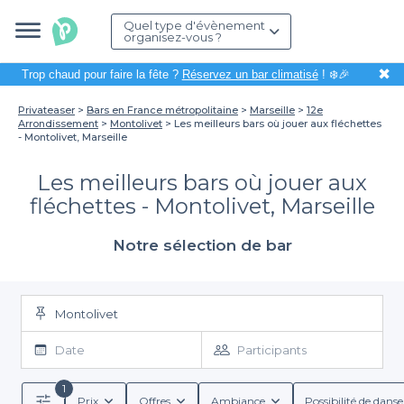
Quel type d'évènement
organisez-vous ?
✖
Trop chaud pour faire la fête ?
Réservez un bar climatisé
! ❄️🎉
Privateaser
Bars en France métropolitaine
Marseille
12e
Arrondissement
Montolivet
Les meilleurs bars où jouer aux fléchettes
- Montolivet, Marseille
Les meilleurs bars où jouer aux
fléchettes - Montolivet, Marseille
Notre sélection de bar
Montolivet
Date
Participants
1
Prix
Offres
Ambiance
Possibilité de danse