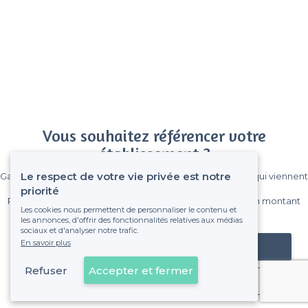
Vous souhaitez référencer votre
établissement ?
Le respect de votre vie privée est notre
Gagnez de nombreux clients parmi le million de visiteurs qui viennent
sur Privateaser chaque mois.
priorité
Pas de commissions et sans engagement, vous payez un montant
Les cookies nous permettent de personnaliser le contenu et
fixe sans risque de voir déraper la facture.
les annonces, d'offrir des fonctionnalités relatives aux médias
sociaux et d'analyser notre trafic.
En savoir plus
Référencer mon établissement
Refuser
Accepter et fermer
Déjà client