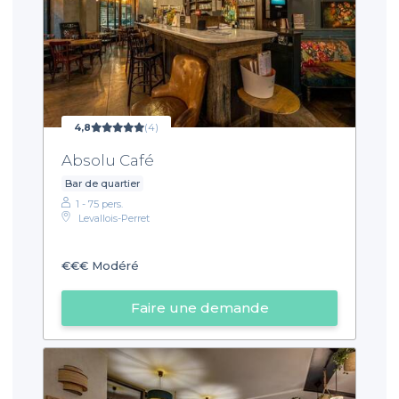
4,8
(4)
Absolu Café
Bar de quartier
1 - 75 pers.
Levallois-Perret
€€€
Modéré
Faire une demande