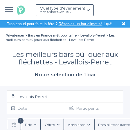
Quel type d'évènement
organisez-vous ?
✖
Trop chaud pour faire la fête ?
Réservez un bar climatisé
! ❄️🎉
Privateaser
Bars en France métropolitaine
Levallois-Perret
Les
meilleurs bars où jouer aux fléchettes - Levallois-Perret
Les meilleurs bars où jouer aux
fléchettes - Levallois-Perret
Notre sélection de 1 bar
Levallois-Perret
Date
Participants
1
Prix
Offres
Ambiance
Possibilité de danse