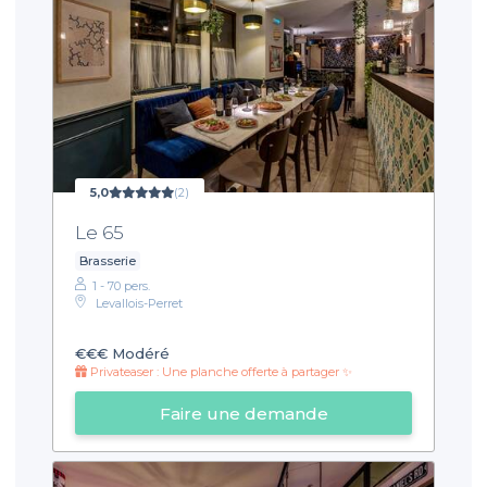
5,0
(2)
Le 65
Brasserie
1 - 70 pers.
Levallois-Perret
€€€
Modéré
Privateaser : Une planche offerte à partager ✨
Faire une demande