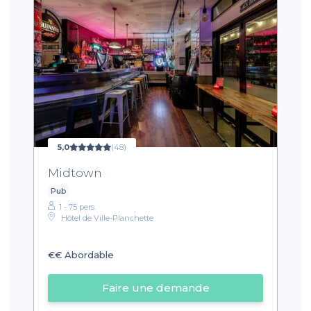
5,0
(48)
Midtown
Pub
1 - 75 pers.
Hôtel de Ville-Planchette
€€
Abordable
Faire une demande