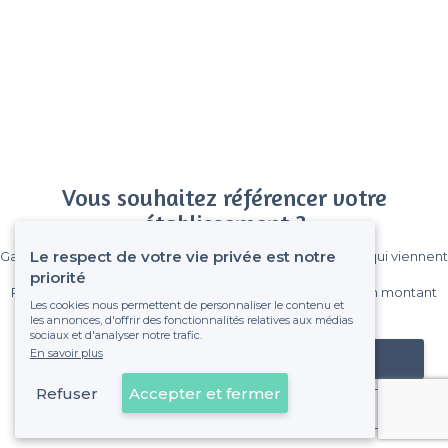
Vous souhaitez référencer votre
établissement ?
Le respect de votre vie privée est notre
Gagnez de nombreux clients parmi le million de visiteurs qui viennent
sur Privateaser chaque mois.
priorité
Pas de commissions et sans engagement, vous payez un montant
Les cookies nous permettent de personnaliser le contenu et
fixe sans risque de voir déraper la facture.
les annonces, d'offrir des fonctionnalités relatives aux médias
sociaux et d'analyser notre trafic.
En savoir plus
Référencer mon établissement
Refuser
Accepter et fermer
Déjà client