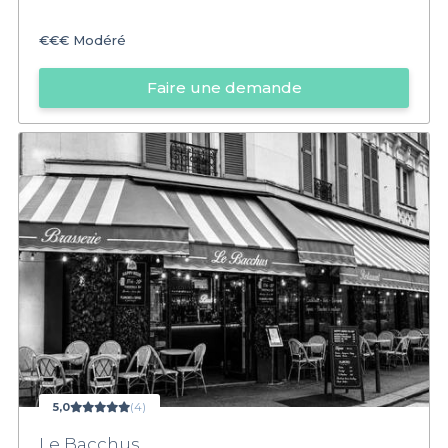
€€€
Modéré
Faire une demande
5,0
(4)
Le Bacchus