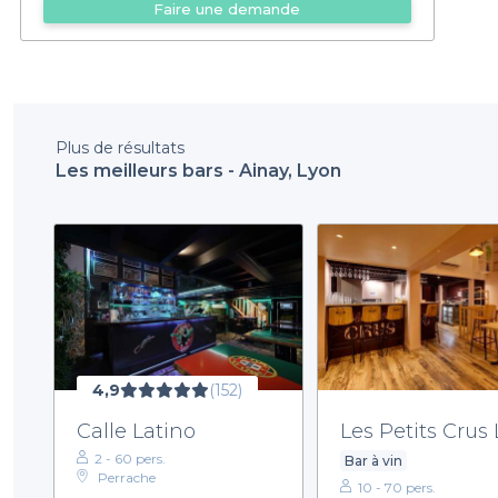
Faire une demande
Plus de résultats
Les meilleurs bars - Ainay, Lyon
4,9
(152)
Calle Latino
Les Petits Crus
2 - 60 pers.
Bar à vin
Perrache
10 - 70 pers.