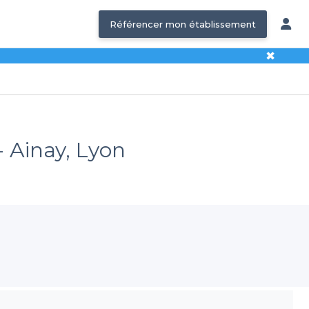
Référencer mon établissement
✖
- Ainay, Lyon