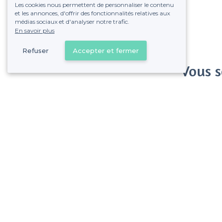
Les cookies nous permettent de personnaliser le contenu
et les annonces, d'offrir des fonctionnalités relatives aux
médias sociaux et d'analyser notre trafic.
En savoir plus
Refuser
Accepter et fermer
Vous s
Gagnez de nombreu
Pas de commissions et
Ainay - Alentours
<
Les meilleurs bars où jouer aux fléchettes - Lyon 2e Arrondissement