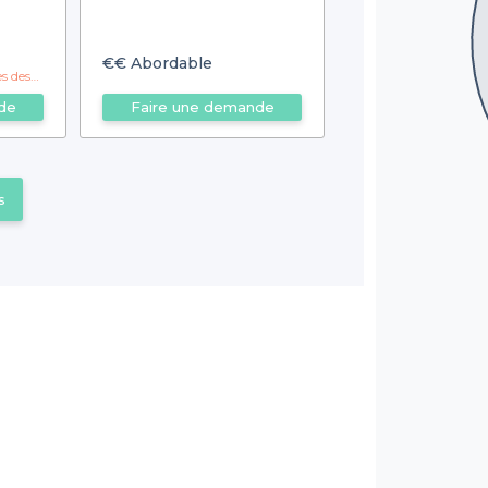
€€
Abordable
e 12 personnes !
de
Faire une demande
s