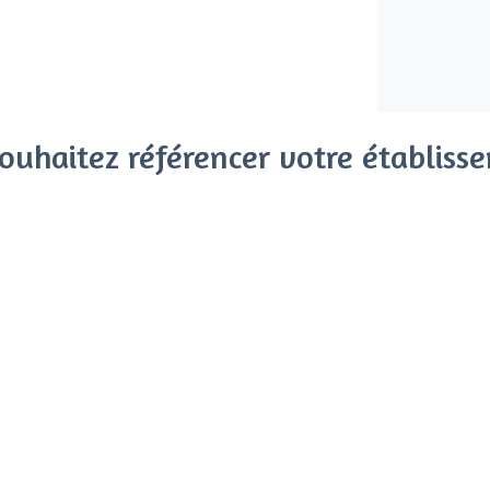
ouhaitez référencer votre établiss
x clients parmi le million de visiteurs qui viennent sur Privat
 sans engagement, vous payez un montant fixe sans risque de vo
Référencer mon établissement
Déjà client
Ainay - Types de lieux
<
Les meilleurs bars - Ainay, Lyon
Les meilleurs bars boîtes - Ainay, Lyon