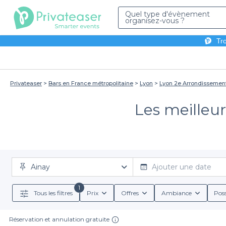
Quel type d'évènement
organisez-vous ?
Tro
Privateaser
Bars en France métropolitaine
Lyon
Lyon 2e Arrondissemen
Les meilleur
Ainay
Ajouter une date
1
Tous les filtres
Prix
Offres
Ambiance
Poss
Réservation et annulation gratuite