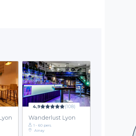
4,9
(108)
 Lyon
Wanderlust Lyon
1 - 60 pers.
Ainay