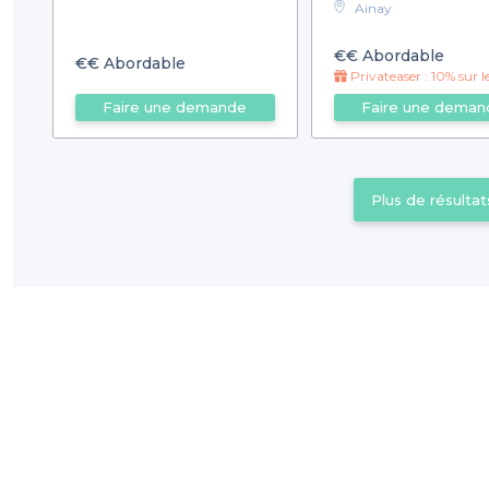
Ainay
€€
Abordable
€€
Abordable
Privateaser : 10% sur les desserts pour toutes privatisations de plus d
Faire une demande
Faire une deman
Plus de résultat