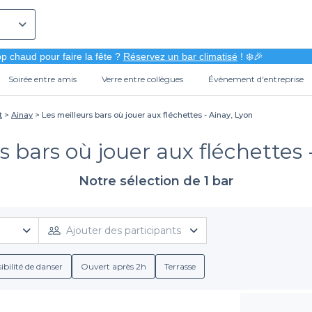
p chaud pour faire la fête ?
Réservez un bar climatisé
! ❄️🎉
Soirée entre amis
Verre entre collègues
Évènement d'entreprise
t
Ainay
Les meilleurs bars où jouer aux fléchettes - Ainay, Lyon
s bars où jouer aux fléchettes 
Notre sélection de 1 bar
Ajouter des participants
ibilité de danser
Ouvert après 2h
Terrasse