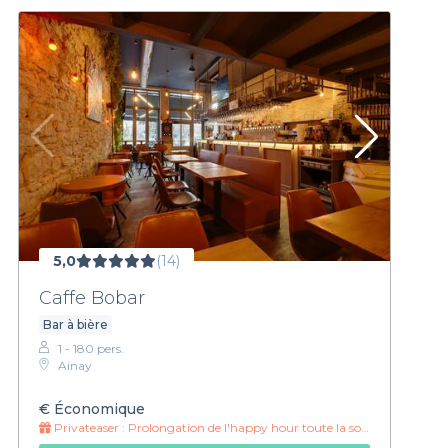
5,0
(14)
Caffe Bobar
Bar à bière
1 - 180 pers.
Ainay
€
Économique
Privateaser :
Prolongation de l'happy hour toute la soirée !