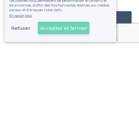
Les cookies nous permettent de personnaliser le contenu et
fixe sans risque de voir déraper la facture.
les annonces, d'offrir des fonctionnalités relatives aux médias
sociaux et d'analyser notre trafic.
En savoir plus
Référencer mon établissement
Refuser
Accepter et fermer
Déjà client
3e Arrondissement - Alentours
<
Les meilleurs bars où jouer aux fléchettes - Marseille
3e Arrondissement - Types de lieux
<
Top bar sympa dans le 3ème arrondissement de Marseille
Les meilleurs bars boîtes - 3e Arrondissement, Marseille