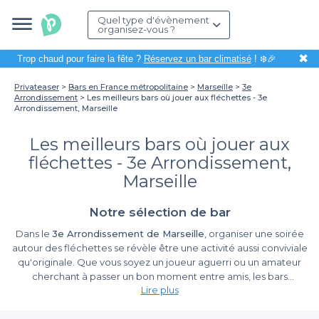
Quel type d'évènement
organisez-vous ?
✖
Trop chaud pour faire la fête ?
Réservez un bar climatisé
! ❄️🎉
Privateaser
Bars en France métropolitaine
Marseille
3e
Arrondissement
Les meilleurs bars où jouer aux fléchettes - 3e
Arrondissement, Marseille
Les meilleurs bars où jouer aux
fléchettes - 3e Arrondissement,
Marseille
Notre sélection de bar
Dans le
3e Arrondissement de Marseille
, organiser une soirée
autour des fléchettes se révèle être une activité aussi conviviale
qu'originale. Que vous soyez un joueur aguerri ou un amateur
cherchant à passer un bon moment entre amis, les bars
Lire plus
spécialisés dans les fléchettes vous offrent un cadre idéal pour
allier amusement et compétition amicale. En choisissant un
Une réservation simplifiée avec Privateaser