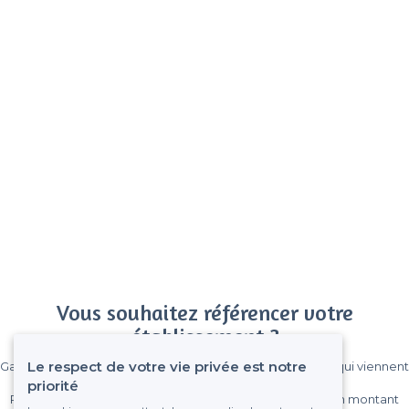
Vous souhaitez référencer votre
établissement ?
Le respect de votre vie privée est notre
Gagnez de nombreux clients parmi le million de visiteurs qui viennent
sur Privateaser chaque mois.
priorité
Pas de commissions et sans engagement, vous payez un montant