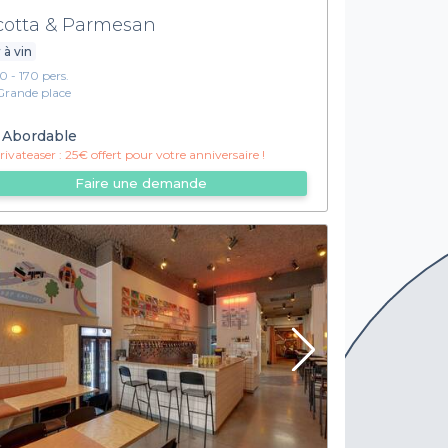
cotta & Parmesan
 à vin
10 - 170 pers.
Grande place
Abordable
ivateaser :
25€ offert pour votre anniversaire !
Faire une demande