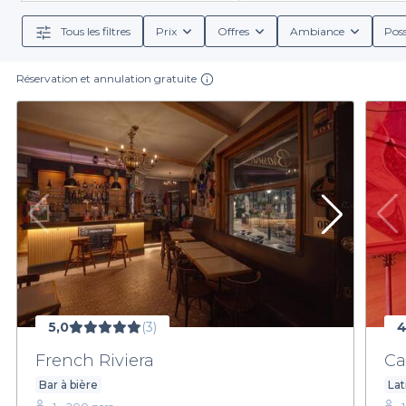
ambiance et leur cap
Tous les filtres
Prix
Offres
Ambiance
Poss
Privateaser vous permet également de consulter les
des consommations à la carte, nous vous mettons e
informations sur les options de boisson, qu'il s'
Réservation et annulation gratuite
Pour faire de votre fête de famille à Bruxelles un mome
vous offrons et laissez-nous vous guider vers des
proches. Visitez notre
5,0
(3)
4
French Riviera
Ca
Bar à bière
Lat