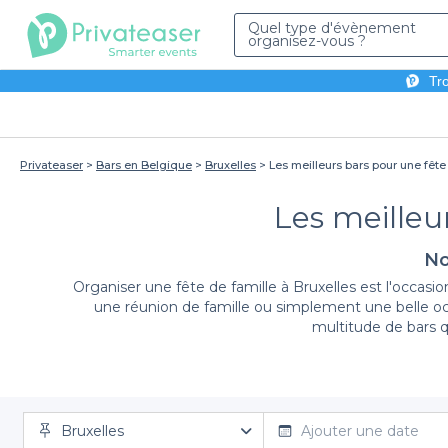
Quel type d'évènement
organisez-vous ?
Tro
Privateaser
Bars en Belgique
Bruxelles
Les meilleurs bars pour une fête 
Les meilleur
No
Organiser une fête de famille à Bruxelles est l'occasio
une réunion de famille ou simplement une belle occas
multitude de bars q
En utilisant Privateaser, vous bénéficiez d'une
expérie
Bruxelles
offrant une atmosphère unique et des services adapté
Ajouter une date