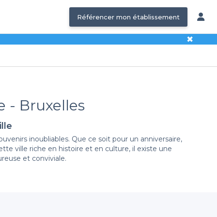
Référencer mon établissement
✖
e - Bruxelles
lle
ouvenirs inoubliables. Que ce soit pour un anniversaire,
 ville riche en histoire et en culture, il existe une
reuse et conviviale.
on variée de bars situés au cœur de Bruxelles, chacun
ssements qui se distinguent par leur décoration, leur