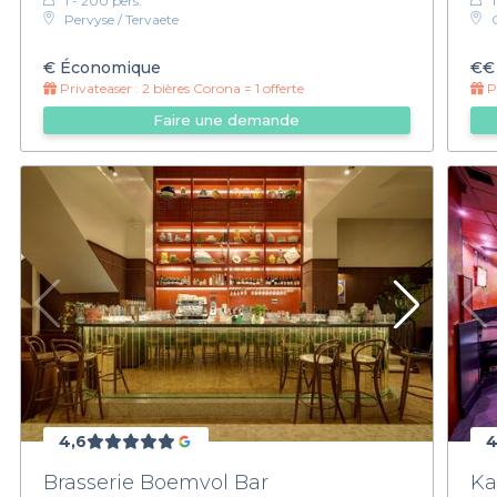
1 - 200 pers.
1
Pervyse / Tervaete
€
Économique
€€
Privateaser :
2 bières Corona = 1 offerte
Pr
Faire une demande
4,6
4
Brasserie Boemvol Bar
Ka