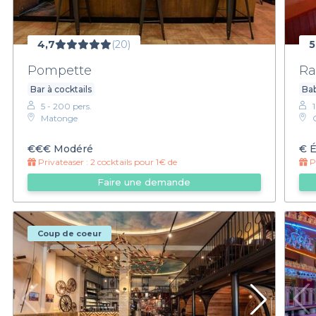
4,7
(20)
5
Pompette
Ra
Bar à cocktails
Ba
5 - 200 pers.
Matonge
€€€
Modéré
€
É
Privateaser :
2 cocktails pour 1€ de
Pr
Faire une demande
Coup de coeur