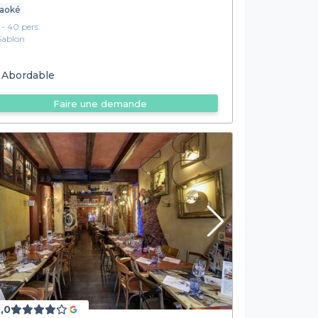
raoké
1 - 40 pers.
Sablon
Abordable
Faire une demande
,0