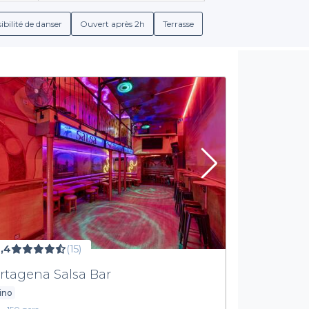
acité à accueillir des groupes. En quelques clics, réservez l'endro
ibilité de danser
Ouvert après 2h
Terrasse
détails des offres disponibles
dans chaque bar. Que vous souhaiti
n relation avec des établissements qui disposent de menus adapt
agisse d'une sélection de cocktails, de bières locales ou de boisson
Faites De Votre Fête Un Succès
nt inoubliable, choisissez Privateaser pour la réservation de votr
 établissements qui répondent à vos critères. N'attendez plus p
 plateforme pour découvrir notre sélection et réservez votre lieu
,4
(15)
rtagena Salsa Bar
ino