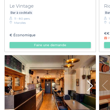
Le Vintage
Ri
Bar à cocktails
Bar
11 - 80 pers.
Marolles
€€
€
Économique
Pr
Faire une demande