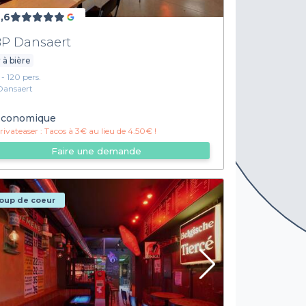
,6
P Dansaert
 à bière
 - 120 pers.
Dansaert
conomique
ivateaser :
Tacos à 3€ au lieu de 4.50€ !
Faire une demande
oup de coeur