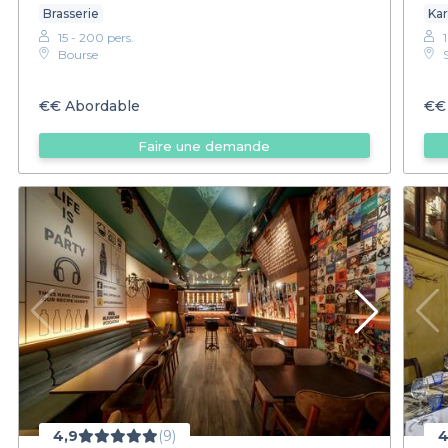
Brasserie
Ka
15 - 200 pers.
Bourse
€€
Abordable
€€
Faire une demande
4,9
(9)
4