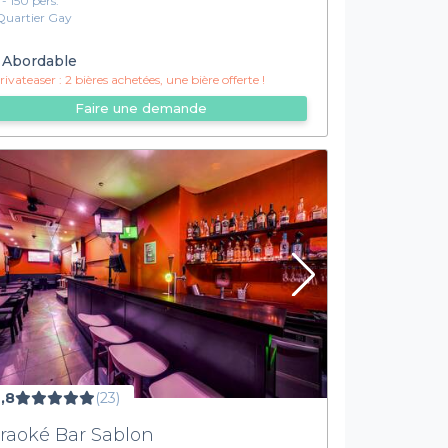
 - 150 pers.
Quartier Gay
Abordable
ivateaser :
2 bières achetées, une bière offerte !
Faire une demande
,8
(23)
raoké Bar Sablon