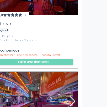
,0
(1)
tabar
byfoot
1 - 80 pers.
Cimetière d’Ixelles / Boondael
conomique
ivateaser :
1 cocktail acheté - 1 cocktail offert
Faire une demande