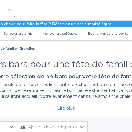
p chaud pour faire la fête ?
Réservez un bar climatisé
! ❄️🎉
Soirée entre amis
Verre entre collègues
Évènement d'entreprise
de famille - Bruxelles
s bars pour une fête de famill
tre sélection de 44 bars pour votre fête de fami
n idéale de renforcer les liens entre proches tout en créant des s
ion de se retrouver, choisir le bon cadre est essentiel. Dans cette
ui sauront accueillir votre événement dans une ambiance chaleu
Lire plus
Pourquoi Opter Pour Privateaser ?
nce de réservation simplifiée
. Nous vous proposons une sélecti
s pour les événements familiaux. Vous pouvez explorer des établi
Ajouter des participants