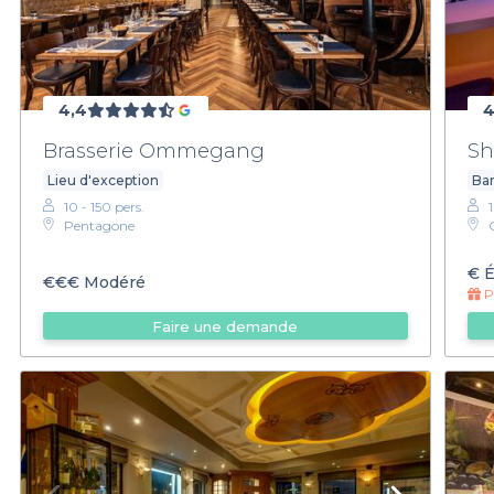
4,4
4
Brasserie Ommegang
Sh
Lieu d'exception
Bar
10 - 150 pers.
Pentagone
€
É
€€€
Modéré
Pr
Faire une demande