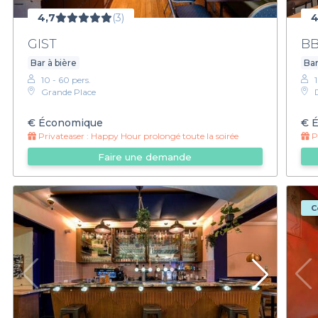
4,7
(3)
4
GIST
BB
Bar à bière
Bar
10 - 60 pers.
1
Grande Place
€
Économique
€
É
Privateaser :
Happy Hour prolongé toute la soirée
Pr
Faire une demande
C