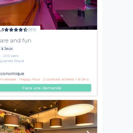
,5
(89)
are and fun
 à Jeux
1 - 200 pers.
Quartier Royal
conomique
ivateaser :
Happy Hour : 2 cocktails achetés = le 3e offert
Faire une demande