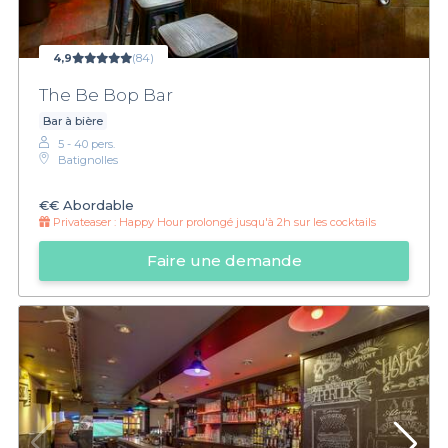
4,9
(84)
The Be Bop Bar
Bar à bière
5 - 40 pers.
Batignolles
€€
Abordable
Privateaser :
Happy Hour prolongé jusqu'à 2h sur les cocktails
Faire une demande