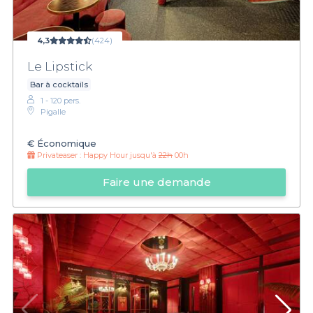
4,3
(424)
Le Lipstick
Bar à cocktails
1 - 120 pers.
Pigalle
€
Économique
Privateaser :
Happy Hour jusqu'à
22h
00h
Faire une demande