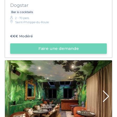
Dogstar
Bar à cocktails
2 - 70 pers.
Saint-Philippe-du-Roule
€€€
Modéré
Faire une demande