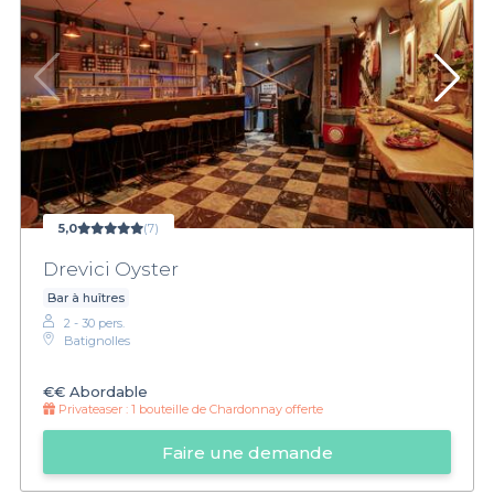
5,0
(7)
Drevici Oyster
Bar à huîtres
2 - 30 pers.
Batignolles
€€
Abordable
Privateaser :
1 bouteille de Chardonnay offerte
Faire une demande