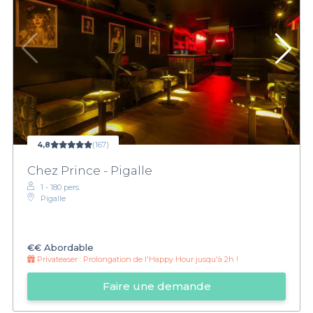
4,8
(167)
Chez Prince - Pigalle
1 - 180 pers.
Pigalle
€€
Abordable
Privateaser :
Prolongation de l'Happy Hour jusqu'à 2h !
Faire une demande