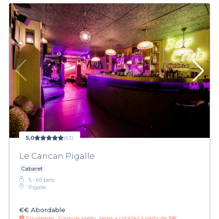
5,0
(63)
Le Cancan Pigalle
Cabaret
5 - 65 pers.
Pigalle
€€
Abordable
Privateaser :
Formule apéro : tapas + cocktail à partir de 18€