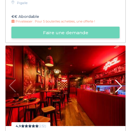
Pigalle
€€
Abordable
Privateaser :
Pour 5 bouteilles achetées, une offerte !
Faire une demande
4,9
(232)