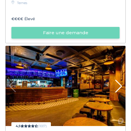
Ternes
€€€€
Élevé
Faire une demande
4,5
(1007)