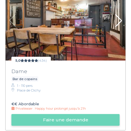
5,0
(434)
Dame
Bar de copains
1 - 110 pers.
Place de Clichy
€€
Abordable
Privateaser :
Happy hour prolongé jusqu'à 21h
Faire une demande