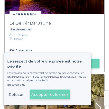
4,8
(54)
Le Bel'Air Bar Jaune
Bar de quartier
1 - 120 pers.
Pigalle
€€
Abordable
Privateaser :
Pinte de Pelforth à 2,5€
Le respect de votre vie privée est notre
Faire une demande
priorité
Les cookies nous permettent de personnaliser le contenu et
les annonces, d'offrir des fonctionnalités relatives aux médias
sociaux et d'analyser notre trafic.
En savoir plus
Refuser
Accepter et fermer
Voir sur la carte