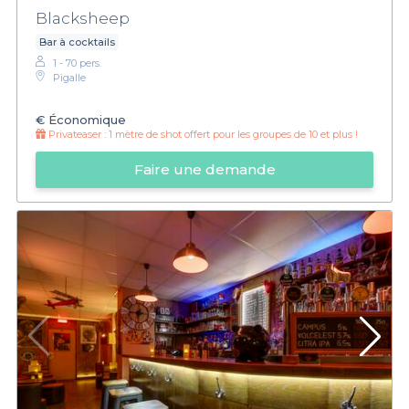
Blacksheep
Bar à cocktails
1 - 70 pers.
Pigalle
€
Économique
Privateaser :
1 mètre de shot offert pour les groupes de 10 et plus !
Faire une demande