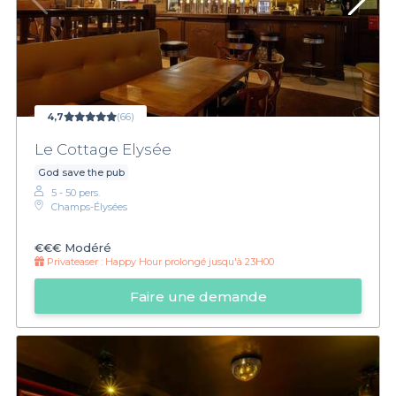
4,7
(66)
Le Cottage Elysée
God save the pub
5 - 50 pers.
Champs-Élysées
€€€
Modéré
Privateaser :
Happy Hour prolongé jusqu'à 23H00
Faire une demande