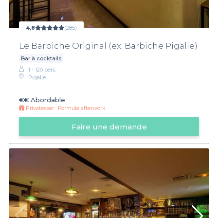
4,8
(285)
Le Barbiche Original (ex. Barbiche Pigalle)
Bar à cocktails
1 - 120 pers.
Pigalle
€€
Abordable
Privateaser :
Formule afterwork
Faire une demande