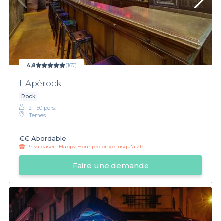
4,8
(167)
L'Apérock
Rock
2 - 50 pers.
Ternes
€€
Abordable
Privateaser :
Happy Hour prolongé jusqu'à 2h !
Faire une demande