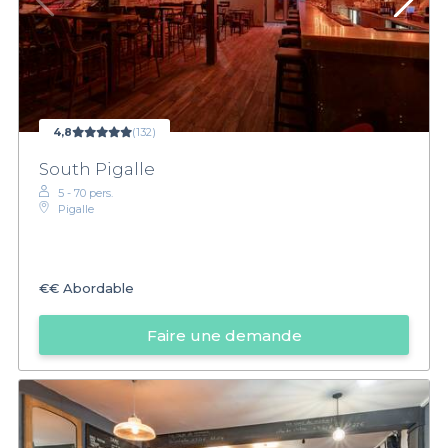
4,8
(132)
South Pigalle
5 - 70 pers.
Pigalle
€€
Abordable
Faire une demande