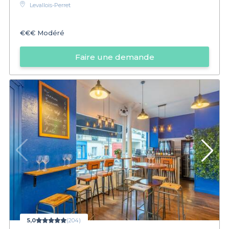
Levallois-Perret
€€€
Modéré
Faire une demande
5,0
(204)