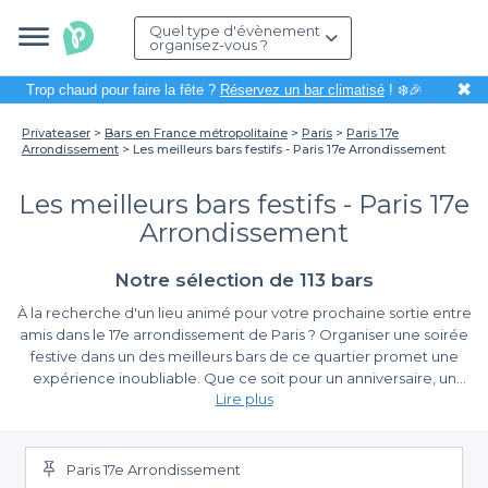
Quel type d'évènement
organisez-vous ?
✖
Trop chaud pour faire la fête ?
Réservez un bar climatisé
! ❄️🎉
Privateaser
Bars en France métropolitaine
Paris
Paris 17e
Arrondissement
Les meilleurs bars festifs - Paris 17e Arrondissement
Les meilleurs bars festifs - Paris 17e
Arrondissement
Notre sélection de 113 bars
À la recherche d'un lieu animé pour votre prochaine sortie entre
amis dans le 17e arrondissement de Paris ? Organiser une soirée
festive dans un des meilleurs bars de ce quartier promet une
expérience inoubliable. Que ce soit pour un anniversaire, un
Lire plus
afterwork ou simplement pour profiter d’une soirée entre amis,
la diversité des établissements parisiens vous garantit un cadre
Pourquoi choisir Privateaser pour votre événement ?
chaleureux et une ambiance conviviale.
Paris 17e Arrondissement
Avec Privateaser, c'est simple et rapide de réserver le bar idéal