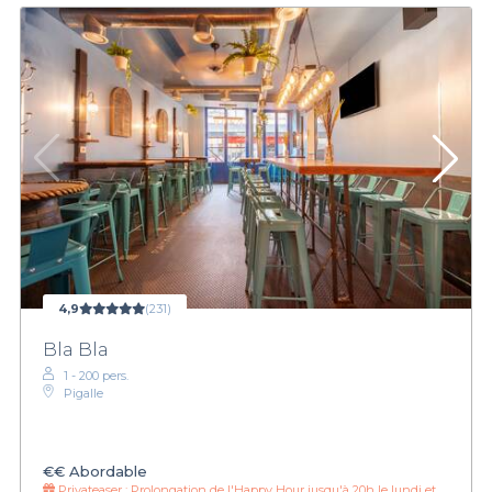
4,9
(231)
Bla Bla
1 - 200 pers.
Pigalle
€€
Abordable
Privateaser :
Prolongation de l'Happy Hour jusqu'à 20h le lundi et mardi !