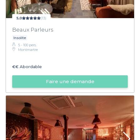
5,0
(13)
Beaux Parleurs
Insolite
5 - 100 pers.
Montmartre
€€
Abordable
Faire une demande