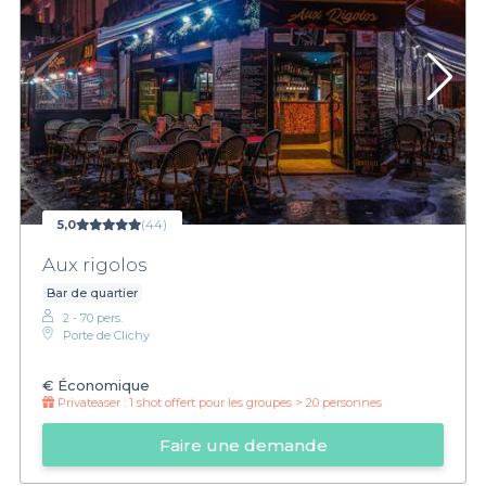
5,0
(44)
Aux rigolos
Bar de quartier
2 - 70 pers.
Porte de Clichy
€
Économique
Privateaser :
1 shot offert pour les groupes > 20 personnes
Faire une demande