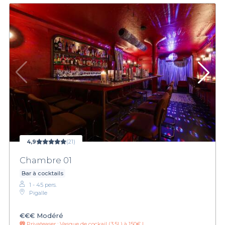
4,9
(21)
Chambre 01
Bar à cocktails
1 - 45 pers.
Pigalle
€€€
Modéré
Privateaser :
Vasque de cockail (3.5L) à 150€ !