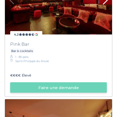
4,2
Pink Bar
Bar à cocktails
1 - 80 pers.
Saint-Philippe-du-Roule
€€€€
Élevé
Faire une demande