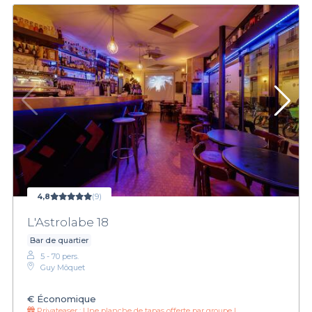
4,8
(9)
L'Astrolabe 18
Bar de quartier
5 - 70 pers.
Guy Môquet
€
Économique
Privateaser :
Une planche de tapas offerte par groupe !