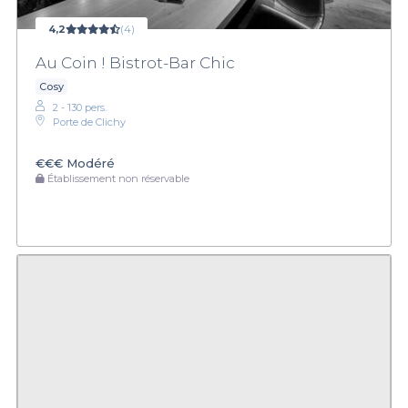
4,2
(4)
Au Coin ! Bistrot-Bar Chic
Cosy
2 - 130 pers.
Porte de Clichy
€€€
Modéré
Établissement non réservable