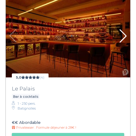
5,0
(4)
Le Palais
Bar à cocktails
1 - 250 pers.
Batignolles
€€
Abordable
Privateaser :
Formule déjeuner à 28€ !