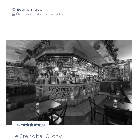
€
Économique
Établissement non réservable
4,7
(5)
Le Stendhal Clichy