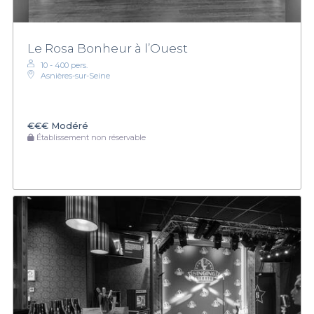
Le Rosa Bonheur à l’Ouest
10 - 400 pers.
Asnières-sur-Seine
€€€
Modéré
Établissement non réservable