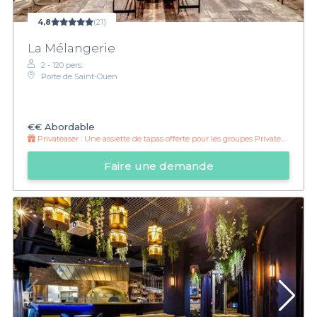
4,8
(21)
La Mélangerie
2 - 120 pers.
Porte de Saint-Ouen
€€
Abordable
Privateaser :
Une assiette de tapas offerte pour les groupes Privateaser
Faire une demande