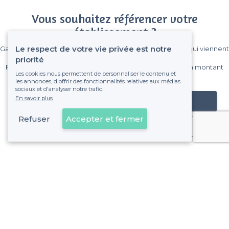
Vous souhaitez référencer votre
établissement ?
Le respect de votre vie privée est notre
Gagnez de nombreux clients parmi le million de visiteurs qui viennent
sur Privateaser chaque mois.
priorité
Pas de commissions et sans engagement, vous payez un montant
Les cookies nous permettent de personnaliser le contenu et
fixe sans risque de voir déraper la facture.
les annonces, d'offrir des fonctionnalités relatives aux médias
sociaux et d'analyser notre trafic.
En savoir plus
Référencer mon établissement
Refuser
Accepter et fermer
Déjà client
Clichy - Types de lieux
<
Les meilleurs bars - Clichy
Les meilleurs bars pas chers - Clichy