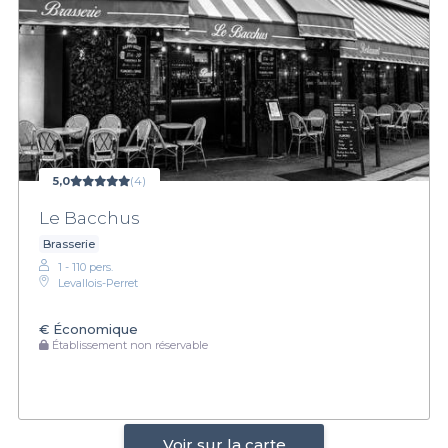
5,0
(4)
Le Bacchus
Brasserie
1 - 110 pers.
Levallois-Perret
€
Économique
Établissement non réservable
Voir sur la carte