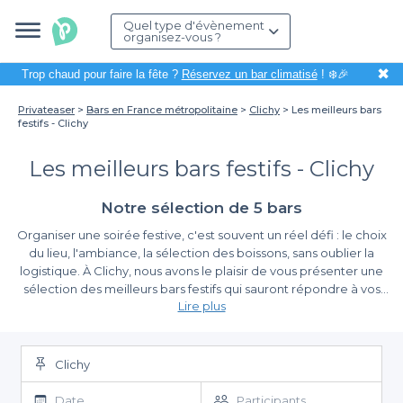
Quel type d'évènement
organisez-vous ?
✖
Trop chaud pour faire la fête ?
Réservez un bar climatisé
! ❄️🎉
Privateaser
Bars en France métropolitaine
Clichy
Les meilleurs bars
festifs - Clichy
Les meilleurs bars festifs - Clichy
Notre sélection de 5 bars
Organiser une soirée festive, c'est souvent un réel défi : le choix
du lieu, l'ambiance, la sélection des boissons, sans oublier la
logistique. À Clichy, nous avons le plaisir de vous présenter une
sélection des meilleurs bars festifs qui sauront répondre à vos
Lire plus
attentes. Que ce soit pour un anniversaire, un afterwork ou
simplement une soirée entre amis, faire le bon choix est
La simplicité de la réservation avec Privateaser
essentiel pour garantir une expérience mémorable.
Clichy
Grâce à Privateaser, réserver un bar festif à Clichy devient un jeu
d'enfant. Nous vous offrons l'accès à une vaste sélection de bars
Date
Participants