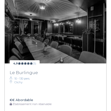
4,9
(5)
Le Burlingue
10 - 130 pers.
Clichy
€€
Abordable
Établissement non réservable