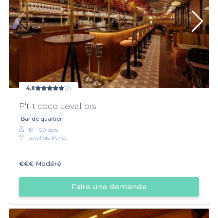
4,8
(2)
P'tit coco Levallois
Bar de quartier
10 - 120 pers.
Levallois-Perret
€€€
Modéré
Faire une demande