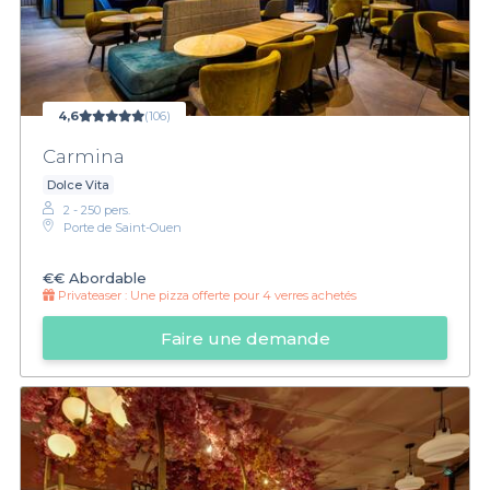
4,6
(106)
Carmina
Dolce Vita
2 - 250 pers.
Porte de Saint-Ouen
€€
Abordable
Privateaser :
Une pizza offerte pour 4 verres achetés
Faire une demande