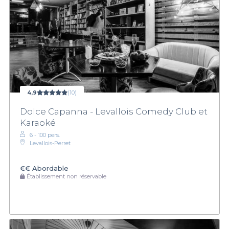
4,9
(10)
Dolce Capanna - Levallois Comedy Club et
Karaoké
6 - 100 pers.
Levallois-Perret
€€
Abordable
Établissement non réservable