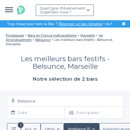
Quel type d'évènement
organisez-vous ?
✖
Trop chaud pour faire la fête ?
Réservez un bar climatisé
! ❄️🎉
Privateaser
Bars en France métropolitaine
Marseille
1er
Arrondissement
Belsunce
Les meilleurs bars festifs - Belsunce,
Marseille
Les meilleurs bars festifs -
Belsunce, Marseille
Notre sélection de 2 bars
Belsunce
Date
Participants
1
Prix
Offres
Ambiance (1)
Possibilité de da