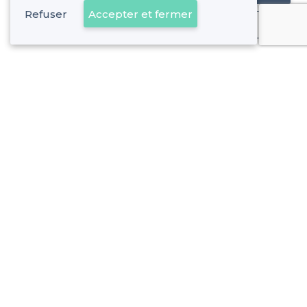
Refuser
Accepter et fermer
Déjà client
Belsunce - Alentours
<
Les meilleurs bars festifs - 1er Arrondissement, Marseille
Belsunce - Types de lieux
<
Les meilleurs bars - Belsunce, Marseille
Les meilleurs bars à bières - Belsunce, Marseille
À propos de Privateaser