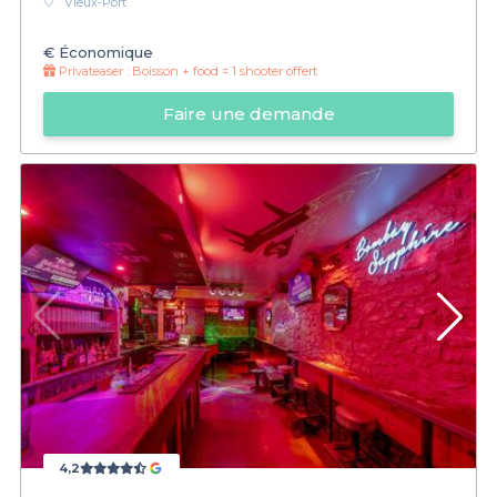
Vieux-Port
€
Économique
Privateaser :
Boisson + food = 1 shooter offert
Faire une demande
4,2