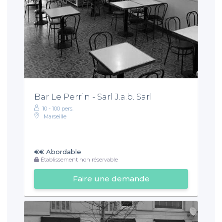
Bar Le Perrin - Sarl J.a.b. Sarl
10 - 100 pers.
Marseille
€€
Abordable
Établissement non réservable
Faire une demande