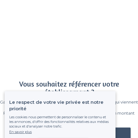
Vous souhaitez référencer votre
établissement ?
Le respect de votre vie privée est notre
Gagnez de nombreux clients parmi le million de visiteurs qui viennent
sur Privateaser chaque mois.
priorité
Pas de commissions et sans engagement, vous payez un montant
Les cookies nous permettent de personnaliser le contenu et
fixe sans risque de voir déraper la facture.
les annonces, d'offrir des fonctionnalités relatives aux médias
sociaux et d'analyser notre trafic.
En savoir plus
Référencer mon établissement