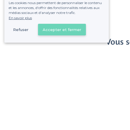
Les cookies nous permettent de personnaliser le contenu
et les annonces, d'offrir des fonctionnalités relatives aux
médias sociaux et d'analyser notre trafic.
En savoir plus
Refuser
Accepter et fermer
Vous s
Gagnez de nombreu
Pas de commissions et
Aulnay-sous-Bois - Types de lieux
<
Les meilleurs bars - Aulnay-sous-Bois
Les meilleurs bars dansants - Aulnay-sous-Bois