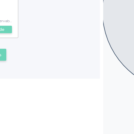
rvable
de
s