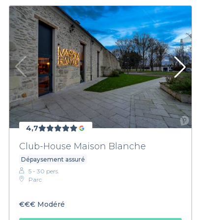
4,7
Club-House Maison Blanche
Dépaysement assuré
5 - 30 pers.
Parc
€€€
Modéré