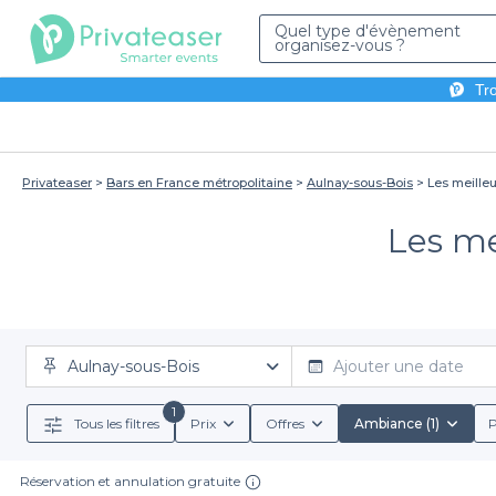
Quel type d'évènement
organisez-vous ?
Tro
Privateaser
Bars en France métropolitaine
Aulnay-sous-Bois
Les meilleu
Les me
Aulnay-sous-Bois
Ajouter une date
1
Tous les filtres
Prix
Offres
Ambiance (1)
P
Réservation et annulation gratuite