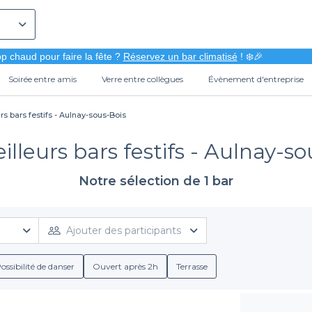
p chaud pour faire la fête ?
Réservez un bar climatisé
! ❄️🎉
Soirée entre amis
Verre entre collègues
Évènement d'entreprise
rs bars festifs - Aulnay-sous-Bois
illeurs bars festifs - Aulnay-so
Notre sélection de 1 bar
Ajouter des participants
ossibilité de danser
Ouvert après 2h
Terrasse