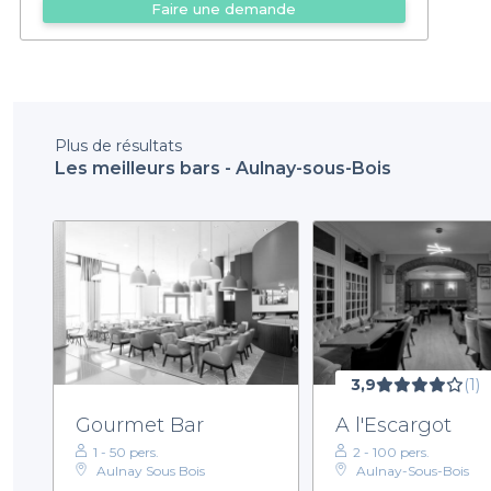
Faire une demande
Plus de résultats
Les meilleurs bars - Aulnay-sous-Bois
3,9
(1)
Gourmet Bar
A l'Escargot
1 - 50 pers.
2 - 100 pers.
Aulnay Sous Bois
Aulnay-Sous-Bois