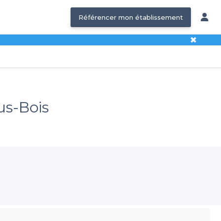
Référencer mon établissement
✖
us-Bois