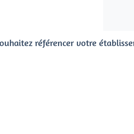
ouhaitez référencer votre établiss
x clients parmi le million de visiteurs qui viennent sur Privat
 sans engagement, vous payez un montant fixe sans risque de vo
Référencer mon établissement
Déjà client