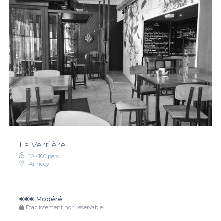
La Verrière
10 - 100 pers.
Annecy
€€€
Modéré
Établissement non réservable