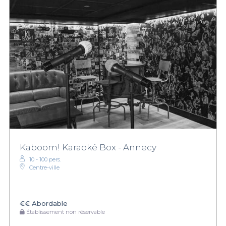
Kaboom! Karaoké Box - Annecy
10 - 100 pers.
Centre-ville
€€
Abordable
Établissement non réservable