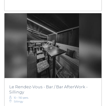
Le Rendez-Vous - Bar / Bar AfterWork -
Sillingy
10 - 150 pers.
Sillingy