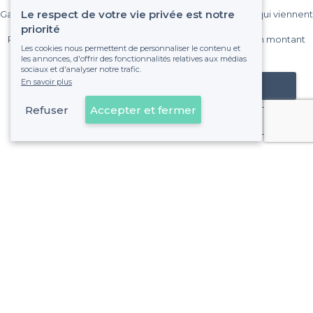
Le respect de votre vie privée est notre
Gagnez de nombreux clients parmi le million de visiteurs qui viennent
sur Privateaser chaque mois.
priorité
Pas de commissions et sans engagement, vous payez un montant
Les cookies nous permettent de personnaliser le contenu et
fixe sans risque de voir déraper la facture.
les annonces, d'offrir des fonctionnalités relatives aux médias
sociaux et d'analyser notre trafic.
En savoir plus
Référencer mon établissement
Refuser
Accepter et fermer
Déjà client
Annecy - Types de lieux
<
Les meilleurs bars - Annecy
Les meilleurs bars pas chers - Annecy