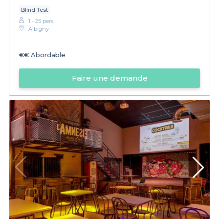
Blind Test
1 - 25 pers.
Albigny
€€
Abordable
Faire une demande