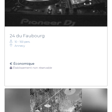
24 du Faubourg
10 - 100 pers.
Annecy
€
Économique
Établissement non réservable