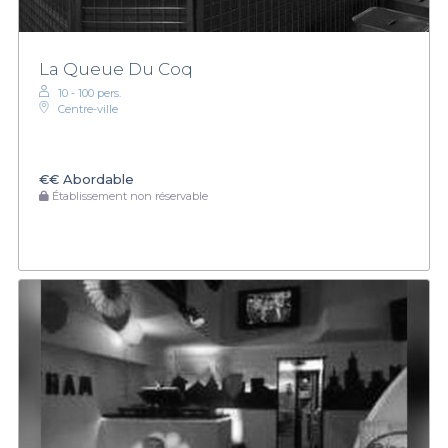
La Queue Du Coq
10 - 100 pers.
Centre-ville
€€
Abordable
Établissement non réservable