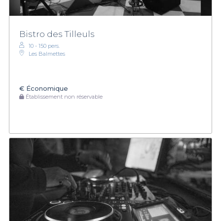
Bistro des Tilleuls
10 - 150 pers.
Les Balmettes
€
Économique
Établissement non réservable