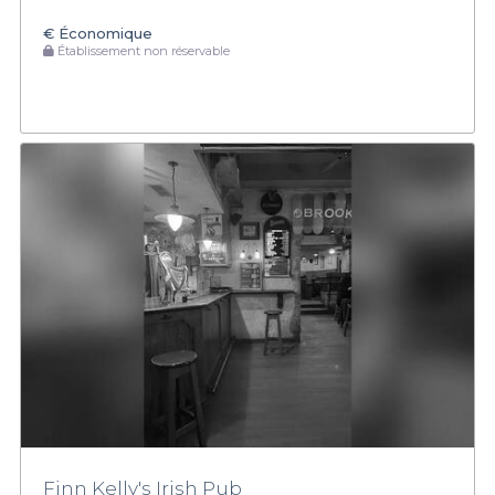
€
Économique
Établissement non réservable
Finn Kelly's Irish Pub