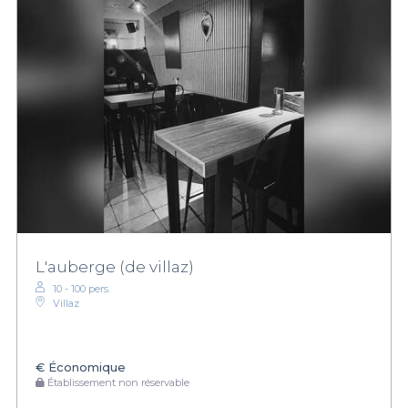
L'auberge (de villaz)
10 - 100 pers.
Villaz
€
Économique
Établissement non réservable