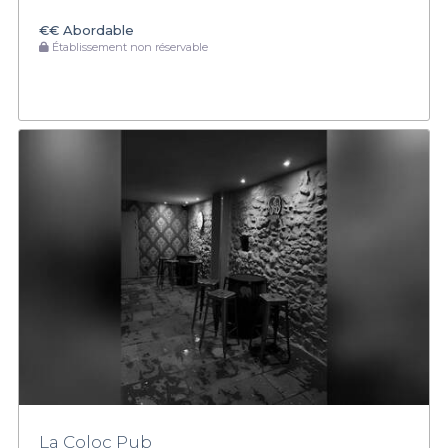
€€
Abordable
Établissement non réservable
La Coloc Pub