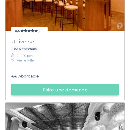
5,0
(20)
Universe
Bar à cocktails
2 - 100 pers.
Vieille Ville
€€
Abordable
Faire une demande