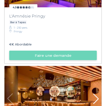
4,5
(6)
L'Amnésie Pringy
Bar à Tapas
1 - 250 pers.
Pringy
€€
Abordable
Faire une demande