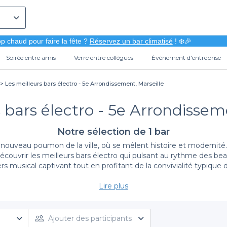
p chaud pour faire la fête ?
Réservez un bar climatisé
! ❄️🎉
Soirée entre amis
Verre entre collègues
Évènement d'entreprise
Les meilleurs bars électro - 5e Arrondissement, Marseille
 bars électro - 5e Arrondissem
Notre sélection de 1 bar
e nouveau poumon de la ville, où se mêlent histoire et modernit
découvrir les meilleurs bars électro qui pulsant au rythme des beat
s musical captivant tout en profitant de la convivialité typique de
Lire plus
Un choix varié de bars électro
ns le 5e Arrondissement devient un jeu d’enfant. Notre platefor
iance et son style musical. Que vous soyez fan de house, de te
Ajouter des participants