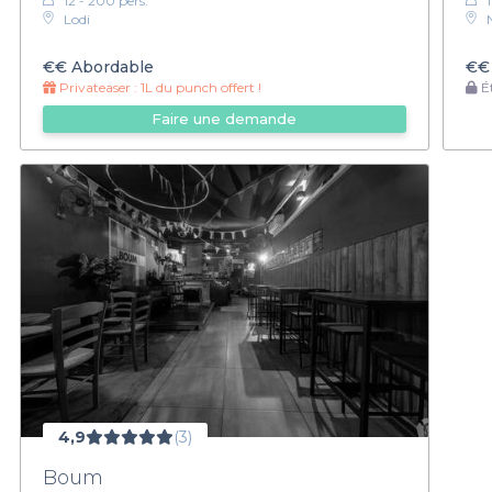
12 - 200 pers.
Lodi
€€
Abordable
€€
Privateaser :
1L du punch offert !
Ét
Faire une demande
4,9
(3)
Boum