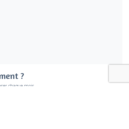
ement ?
easer chaque mois.
ir déraper la facture.