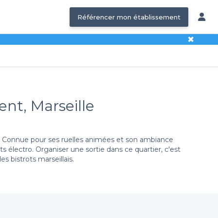
Référencer mon établissement
✖
ent, Marseille
é. Connue pour ses ruelles animées et son ambiance
s électro. Organiser une sortie dans ce quartier, c'est
s bistrots marseillais.
me vous permet d’accéder à une large sélection
chno ou de downtempo, notre répertoire couvre une