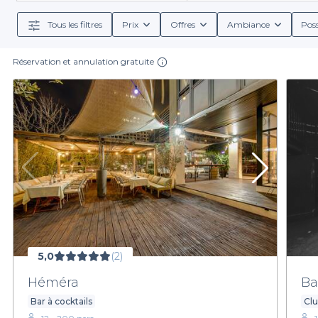
multitude d'offres adaptées à toutes vos envies. De
Tous les filtres
Prix
Offres
Ambiance
Poss
En choisissant Privateaser, vous bénéficiez d'une m
Réservation et annulation gratuite
menus de groupe sur mesure, incluant options culinair
Ne laissez pas l'organisation de votre soirée vous d
un bar électro du 5e Arrondissement à Marseille.
5,0
(2)
Héméra
Ba
Bar à cocktails
Cl