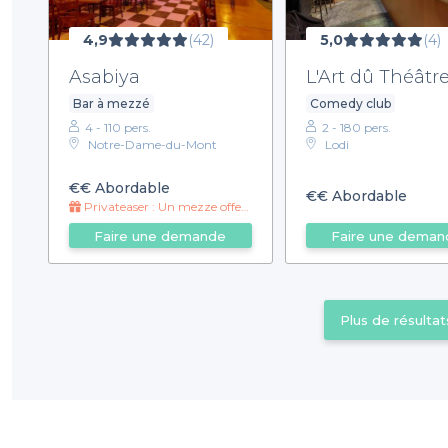
4,9
(42)
5,0
(4)
Asabiya
L'Art dû Théâtr
Bar à mezzé
Comedy club
4 - 110 pers.
2 - 180 pers.
Notre-Dame-du-Mont
Lodi
€€
Abordable
€€
Abordable
Privateaser : Un mezze offert pour les groupes Privateaser !
Faire une demande
Faire une deman
Plus de résultat