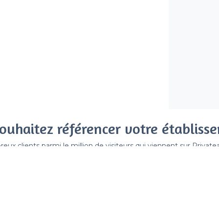
ouhaitez référencer votre établiss
x clients parmi le million de visiteurs qui viennent sur Privat
 sans engagement, vous payez un montant fixe sans risque de vo
Référencer mon établissement
Déjà client