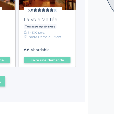
5,0
(8)
e
La Voie Maltée
Terrasse éphémère
1 - 100 pers.
Notre-Dame-du-Mont
€€
Abordable
de
Faire une demande
s