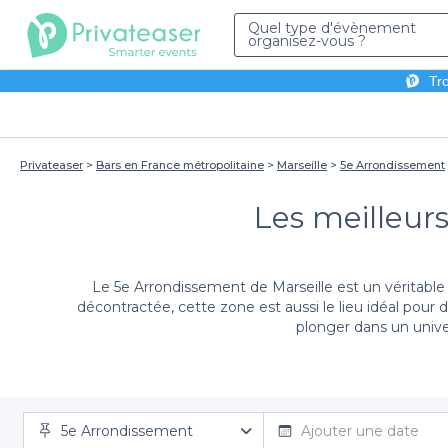
Quel type d'évènement
organisez-vous ?
Tro
Privateaser
Bars en France métropolitaine
Marseille
5e Arrondissement
Les meilleurs
Le 5e Arrondissement de Marseille est un véritabl
décontractée, cette zone est aussi le lieu idéal pour 
plonger dans un univer
Avec
Privateaser
, réserver un bar électro da
5e Arrondissement
d’établissements, chacun proposant sa propre amb
Ajouter une date