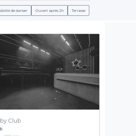
 plus, nous vous informons des conditions de réservation détaillé
ibilité de danser
Ouvert après 2h
Terrasse
Des services adaptés à vos besoins
ultitude de services pour faciliter votre évènement. Vous aurez l
es variées, cocktails rafraîchissants et autres boissons. Notre 
offres afin que votre expérience soit à la hauteur de vos attentes
écourager. Grâce à Privateaser, vous pouvez vous concentrer sur 
 Explorez notre plateforme pour découvrir l’ensemble des lieux di
by Club
ub