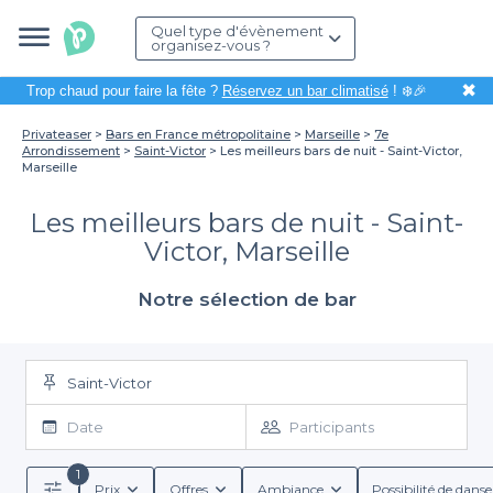
Quel type d'évènement
organisez-vous ?
✖
Trop chaud pour faire la fête ?
Réservez un bar climatisé
! ❄️🎉
Privateaser
Bars en France métropolitaine
Marseille
7e
Arrondissement
Saint-Victor
Les meilleurs bars de nuit - Saint-Victor,
Marseille
Les meilleurs bars de nuit - Saint-
Victor, Marseille
Notre sélection de bar
Saint-Victor
Date
Participants
1
Prix
Offres
Ambiance
Possibilité de danse