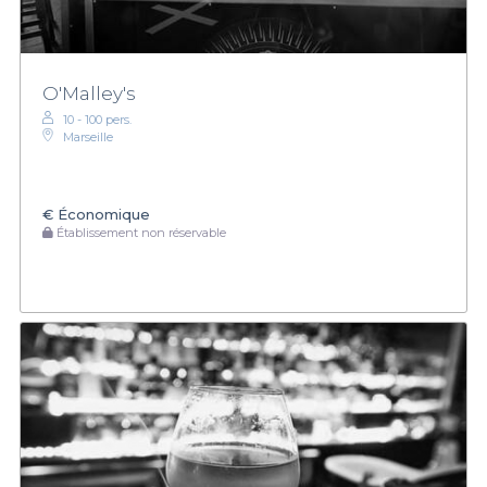
O'Malley's
10 - 100 pers.
Marseille
€
Économique
Établissement non réservable