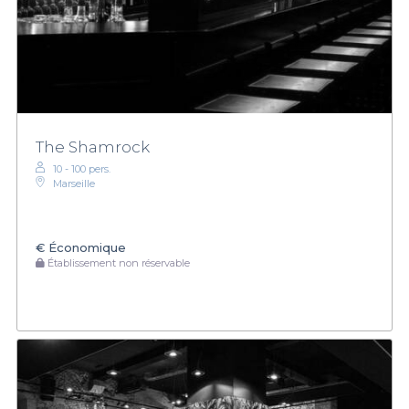
The Shamrock
10 - 100 pers.
Marseille
€
Économique
Établissement non réservable