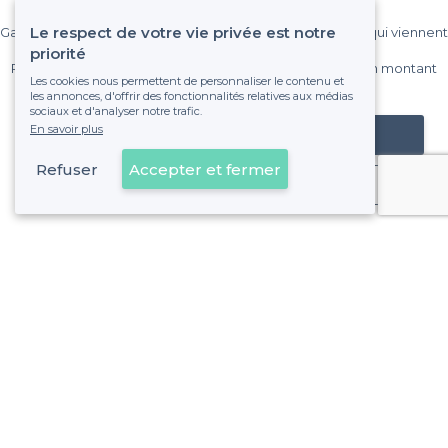
Le respect de votre vie privée est notre
Gagnez de nombreux clients parmi le million de visiteurs qui viennent
sur Privateaser chaque mois.
priorité
Pas de commissions et sans engagement, vous payez un montant
Les cookies nous permettent de personnaliser le contenu et
fixe sans risque de voir déraper la facture.
les annonces, d'offrir des fonctionnalités relatives aux médias
sociaux et d'analyser notre trafic.
En savoir plus
Référencer mon établissement
Refuser
Accepter et fermer
Déjà client
Saint-Victor - Alentours
<
Les meilleurs bars de nuit - 7e Arrondissement, Marseille
Saint-Victor - Types de lieux
<
Les meilleurs bars - Saint-Victor, Marseille
Les meilleurs bars où faire un karaoke - Saint-Victor, Marsei
Les meilleurs bars insolites - Saint-Victor, Marseille