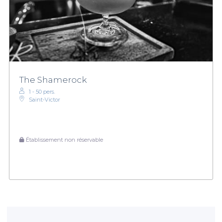
The Shamerock
1 - 50 pers.
Saint-Victor
Établissement non réservable