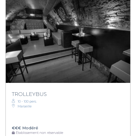
TROLLEYBUS
10 - 100 pers.
Marseille
€€€
Modéré
Établissement non réservable