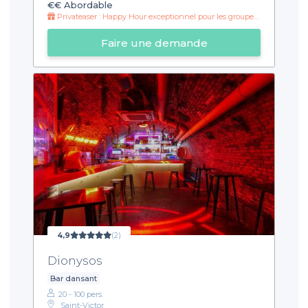
€€
Abordable
Privateaser : Happy Hour exceptionnel pour les groupes !
Faire une demande
4,9
(2)
Dionysos
Bar dansant
20 - 100 pers.
Saint-Victor