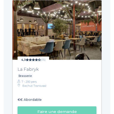
4,3
(15)
La Fabryk
Brasserie
7 - 200 pers.
Bachut Transvaal
€€
Abordable
Faire une demande