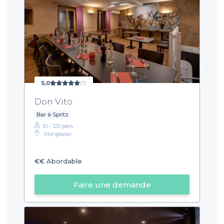
5,0
(1)
Don Vito
Bar à Spritz
10 - 120 pers.
Monplaisir
€€
Abordable
Faire une demande