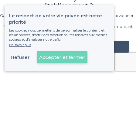
établissement ?
Le respect de votre vie privée est notre
Gagnez de nombreux clients parmi le million de visiteurs qui viennent
sur Privateaser chaque mois.
priorité
Pas de commissions et sans engagement, vous payez un montant
Les cookies nous permettent de personnaliser le contenu et
fixe sans risque de voir déraper la facture.
les annonces, d'offrir des fonctionnalités relatives aux médias
sociaux et d'analyser notre trafic.
En savoir plus
Référencer mon établissement
Refuser
Accepter et fermer
Déjà client
Lyon 8e Arrondissement - Alentours
<
Les meilleurs bars de nuit - Lyon
>
Les meilleurs bars de nuit - Monplaisir, Lyon