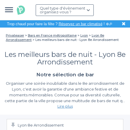
Quel type d'évènement
organisez-vous ?
✖
Trop chaud pour faire la fête ?
Réservez un bar climatisé
! ❄️🎉
Privateaser
Bars en France métropolitaine
Lyon
Lyon 8e
Arrondissement
Les meilleurs bars de nuit - Lyon 8e Arrondissement
Les meilleurs bars de nuit - Lyon 8e
Arrondissement
Notre sélection de bar
Organiser une soirée inoubliable dans le 8e arrondissement de
Lyon, c'est avoir la garantie d'une ambiance festive et de
moments mémorables. Connue pour sa diversité culturelle,
cette partie de la ville propose une multitude de bars de nuit qui
Lire plus
sauront combler toutes vos attentes. Que vous souhaitiez
danser jusqu'au petit matin ou simplement déguster un cocktail
Profitez D’une Sélection Variée
dans un cadre convivial, il y a une option pour chaque goût.
Lyon 8e Arrondissement
En choisissant
Privateaser
pour votre réservation, vous accédez