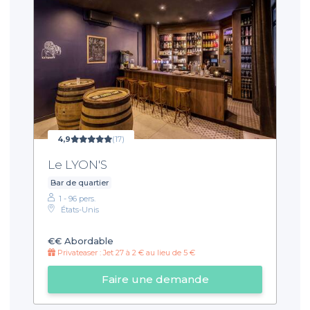
4,9
(17)
Le LYON'S
Bar de quartier
1 - 96 pers.
États-Unis
€€
Abordable
Privateaser : Jet 27 à 2 € au lieu de 5 €
Faire une demande