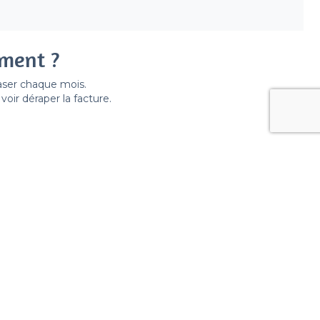
ement ?
easer chaque mois.
ir déraper la facture.
ille
es, Marseille
 Marseille
rseille