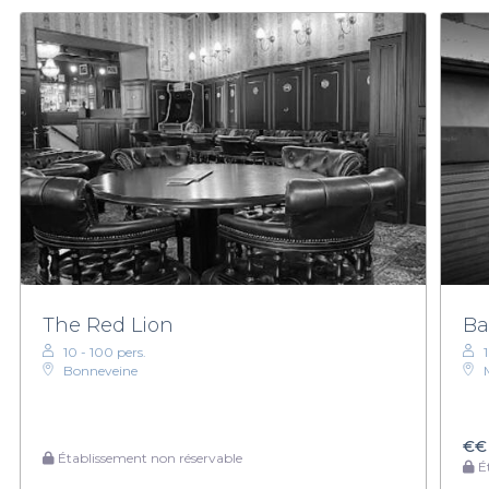
The Red Lion
Ba
10 - 100 pers.
Bonneveine
€€
Établissement non réservable
Ét