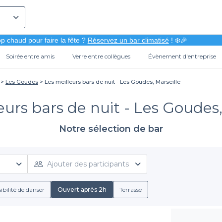
p chaud pour faire la fête ?
Réservez un bar climatisé
! ❄️🎉
Soirée entre amis
Verre entre collègues
Évènement d'entreprise
Les Goudes
Les meilleurs bars de nuit - Les Goudes, Marseille
eurs bars de nuit - Les Goudes,
Notre sélection de bar
Ajouter des participants
ibilité de danser
Ouvert après 2h
Terrasse