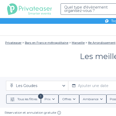
Quel type d'évènement
organisez-vous ?
Tro
Privateaser
Bars en France métropolitaine
Marseille
8e Arrondissement
Les meill
Les Goudes
Ajouter une date
1
Tous les filtres
Prix
Offres
Ambiance
Poss
Réservation et annulation gratuite