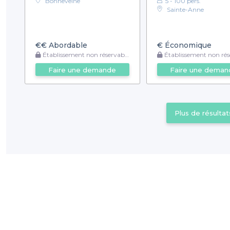
Bonneveine
5 - 100 pers.
Sainte-Anne
€€
Abordable
€
Économique
Établissement non réservable
Établissement non rése
Faire une demande
Faire une deman
Plus de résultat