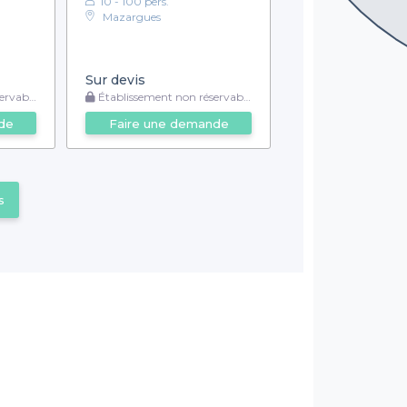
10 - 100 pers.
Mazargues
Sur devis
rvable
Établissement non réservable
de
Faire une demande
s