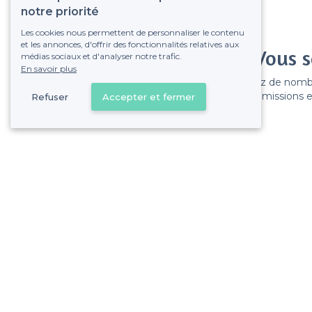
notre priorité
Les cookies nous permettent de personnaliser le contenu
et les annonces, d'offrir des fonctionnalités relatives aux
Vous s
médias sociaux et d'analyser notre trafic.
En savoir plus
Gagnez de nombreu
Pas de commissions et
Refuser
Accepter et fermer
Les Goudes - Alentours
<
Les meilleurs bars de nuit - 8e Arrondissement, Marseille