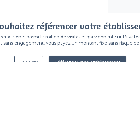
ouhaitez référencer votre établiss
x clients parmi le million de visiteurs qui viennent sur Privat
 sans engagement, vous payez un montant fixe sans risque de vo
Référencer mon établissement
Déjà client
Les Goudes - Types de lieux
<
Les meilleurs bars - Les Goudes, Marse
Les meilleurs bars en terrasse - Les Goud
Les meilleurs bars sportifs - Les Goudes,
Les meilleurs bars chics - Les Goudes, Ma