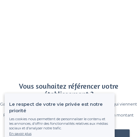
Vous souhaitez référencer votre
établissement ?
Le respect de votre vie privée est notre
Gagnez de nombreux clients parmi le million de visiteurs qui viennent
sur Privateaser chaque mois.
priorité
Pas de commissions et sans engagement, vous payez un montant
Les cookies nous permettent de personnaliser le contenu et
fixe sans risque de voir déraper la facture.
les annonces, d'offrir des fonctionnalités relatives aux médias
sociaux et d'analyser notre trafic.
En savoir plus
Référencer mon établissement