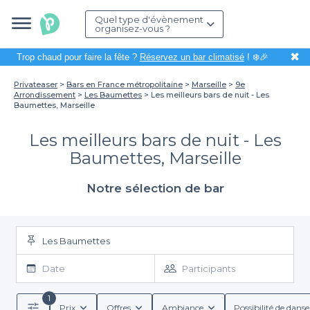
Quel type d'évènement
organisez-vous ?
✖
Trop chaud pour faire la fête ?
Réservez un bar climatisé
! ❄️🎉
Privateaser
Bars en France métropolitaine
Marseille
9e
Arrondissement
Les Baumettes
Les meilleurs bars de nuit - Les
Baumettes, Marseille
Les meilleurs bars de nuit - Les
Baumettes, Marseille
Notre sélection de bar
Les Baumettes
Date
Participants
1
Prix
Offres
Ambiance
Possibilité de danse