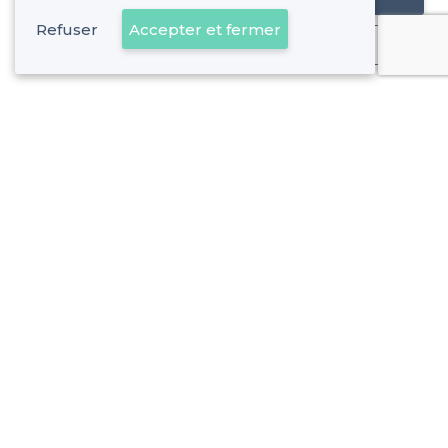
Refuser
Accepter et fermer
Déjà client
Les Baumettes - Alentours
<
Les meilleurs bars de nuit - 9e Arrondissement, Marseille
Les Baumettes - Types de lieux
<
Les meilleurs bars - Les Baumettes, Marseille
Les meilleurs bars festifs - Les Baumettes, Marseille
Les meilleurs bars cosy - Les Baumettes, Marseille