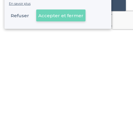
En savoir plus
Référencer mon établissement
Refuser
Accepter et fermer
Déjà client
Bourg-la-Reine - Types de lieux
<
Les meilleurs bars - Bourg-la-Reine
Les meilleurs bars sportifs - Bourg-la-Reine
À propos de Privateaser