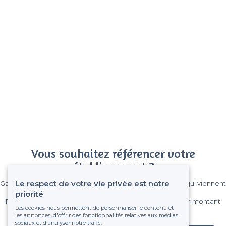
Vous souhaitez référencer votre
établissement ?
Le respect de votre vie privée est notre
Gagnez de nombreux clients parmi le million de visiteurs qui viennent
sur Privateaser chaque mois.
priorité
Pas de commissions et sans engagement, vous payez un montant
Les cookies nous permettent de personnaliser le contenu et
fixe sans risque de voir déraper la facture.
les annonces, d'offrir des fonctionnalités relatives aux médias
sociaux et d'analyser notre trafic.