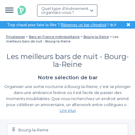
Quel type d'évènement
organisez-vous ?
✖
Trop chaud pour faire la fête ?
Réservez un bar climatisé
! ❄️🎉
Privateaser
Bars en France métropolitaine
Bourg-la-Reine
Les
meilleurs bars de nuit - Bourg-la-Reine
Les meilleurs bars de nuit - Bourg-
la-Reine
Notre sélection de bar
Organiser une sortie nocturne à Bourg-la-Reine, c'est se plonger
dans une ambiance festive où il est facile de passer des
moments inoubliables. Que vous recherchiez un endroit animé
pour célébrer un anniversaire, un afterwork entre collègues ou
Lire plus
simplement une soirée entre amis, les bars de nuit de cette
charmante ville sont prêts à vous accueillir. Dans cette
Une diversité d'offres pour toutes les envies
perspective, Privateaser se présente comme votre meilleur allié
pour dénicher les établissements les plus adaptés à vos besoins.
Bourg-la-Reine
Sur notre plateforme, nous référençons une variété de bars de