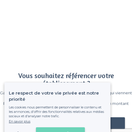
Vous souhaitez référencer votre
établissement ?
Le respect de votre vie privée est notre
Gagnez de nombreux clients parmi le million de visiteurs qui viennent
sur Privateaser chaque mois.
priorité
Pas de commissions et sans engagement, vous payez un montant
Les cookies nous permettent de personnaliser le contenu et
fixe sans risque de voir déraper la facture.
les annonces, d'offrir des fonctionnalités relatives aux médias
sociaux et d'analyser notre trafic.
En savoir plus
Référencer mon établissement