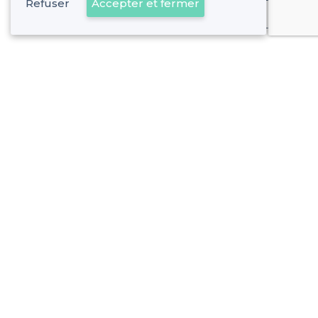
Refuser
Accepter et fermer
Déjà client
Vaufrèges - Alentours
<
Les meilleurs bars dansants - 9e Arrondissement, Marseille
Vaufrèges - Types de lieux
<
Les meilleurs bars - Vaufrèges, Marseille
À propos de Privateaser
Privateaser Media
Privateaser en Espagne
Aide
Référencer mon établissement
Politique de protection des données