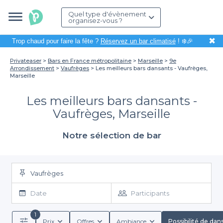
Quel type d'évènement
organisez-vous ?
✖
Trop chaud pour faire la fête ?
Réservez un bar climatisé
! ❄️🎉
Privateaser
Bars en France métropolitaine
Marseille
9e
Arrondissement
Vaufrèges
Les meilleurs bars dansants - Vaufrèges,
Marseille
Les meilleurs bars dansants -
Vaufrèges, Marseille
Notre sélection de bar
Vaufrèges
Date
Participants
1
Prix
Offres
Ambiance
Possibilité de dan