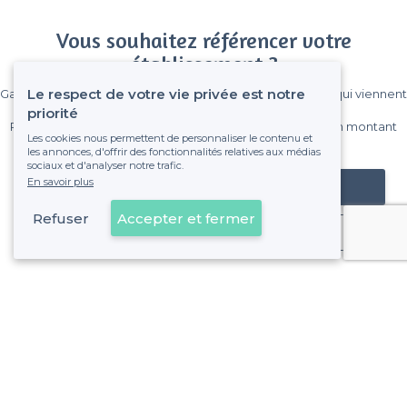
Vous souhaitez référencer votre
établissement ?
Le respect de votre vie privée est notre
Gagnez de nombreux clients parmi le million de visiteurs qui viennent
sur Privateaser chaque mois.
priorité
Pas de commissions et sans engagement, vous payez un montant
Les cookies nous permettent de personnaliser le contenu et
fixe sans risque de voir déraper la facture.
les annonces, d'offrir des fonctionnalités relatives aux médias
sociaux et d'analyser notre trafic.
En savoir plus
Référencer mon établissement
Refuser
Accepter et fermer
Déjà client
Meinau - Alentours
<
Les meilleurs bars dansants - Strasbourg
>
Les meilleurs bars dansants - Plaine des Bouchers, Stras