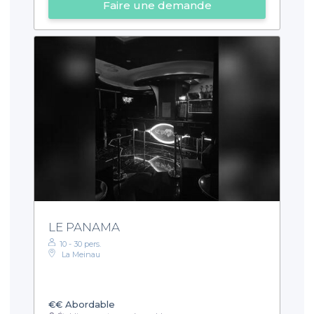
Faire une demande
LE PANAMA
10 - 30 pers.
La Meinau
€€
Abordable