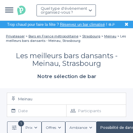
Quel type d'évènement
organisez-vous ?
✖
Trop chaud pour faire la fête ?
Réservez un bar climatisé
! ❄️🎉
Privateaser
Bars en France métropolitaine
Strasbourg
Meinau
Les
meilleurs bars dansants - Meinau, Strasbourg
Les meilleurs bars dansants -
Meinau, Strasbourg
Notre sélection de bar
Meinau
Date
Participants
1
Prix
Offres
Ambiance
Possibilité de dan