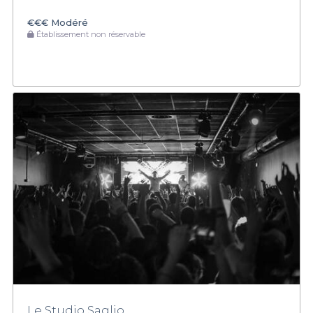
€€€
Modéré
Établissement non réservable
Le Studio Saglio