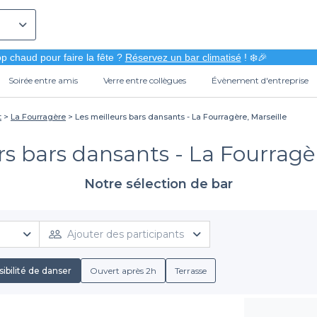
p chaud pour faire la fête ?
Réservez un bar climatisé
! ❄️🎉
Soirée entre amis
Verre entre collègues
Évènement d'entreprise
t
La Fourragère
Les meilleurs bars dansants - La Fourragère, Marseille
rs bars dansants - La Fourragèr
Notre sélection de bar
Ajouter des participants
ibilité de danser
Ouvert après 2h
Terrasse