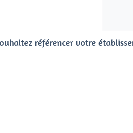
ouhaitez référencer votre établiss
x clients parmi le million de visiteurs qui viennent sur Privat
 sans engagement, vous payez un montant fixe sans risque de vo
Référencer mon établissement
Déjà client
La Fourragère - Types de lie
<
Les meilleurs bars - La Fourragère, Ma
Les meilleurs bars festifs - La Fourragèr