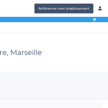
Référencer mon établissement
✖
e, Marseille