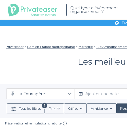
Quel type d'évènement
organisez-vous ?
Tro
Privateaser
Bars en France métropolitaine
Marseille
12e Arrondissemen
Les meilleu
La Fourragère
Ajouter une date
1
Tous les filtres
Prix
Offres
Ambiance
Poss
Réservation et annulation gratuite