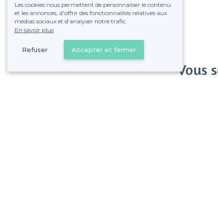
Les cookies nous permettent de personnaliser le contenu
et les annonces, d'offrir des fonctionnalités relatives aux
médias sociaux et d'analyser notre trafic.
En savoir plus
Refuser
Accepter et fermer
Vous s
Gagnez de nombreu
Pas de commissions et
La Fourragère - Alentours
<
Les meilleurs bars dansants - 12e Arrondissement, Marseille