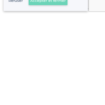
Refuser
Accepter et fermer
Déjà client
Cergy - Alentours
<
Les meilleurs bars dansants - Île-de-France
Cergy - Types de lieux
<
Les meilleurs bars - Cergy
Les meilleurs bars festifs - Cergy
Les meilleurs bars branchés - Cergy
À propos de Privateaser