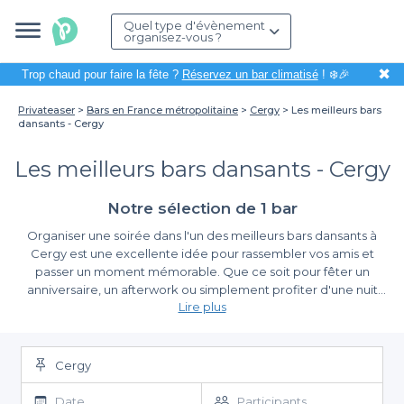
Quel type d'évènement
organisez-vous ?
✖
Trop chaud pour faire la fête ?
Réservez un bar climatisé
! ❄️🎉
Privateaser
Bars en France métropolitaine
Cergy
Les meilleurs bars
dansants - Cergy
Les meilleurs bars dansants - Cergy
Notre sélection de 1 bar
Organiser une soirée dans l'un des meilleurs bars dansants à
Cergy est une excellente idée pour rassembler vos amis et
passer un moment mémorable. Que ce soit pour fêter un
anniversaire, un afterwork ou simplement profiter d'une nuit
Lire plus
animée, les bars dansants de Cergy offrent une ambiance festive
et chaleureuse qui saura ravir tous les convives. Grâce à une
Simplifiez vos réservations avec Privateaser
large sélection de lieux, vous pouvez choisir un bar qui
correspond à vos goûts et à vos attentes.
Cergy
En utilisant notre plateforme, la réservation de votre soirée
devient un jeu d'enfant. Privateaser vous permet d'accéder à
Date
Participants