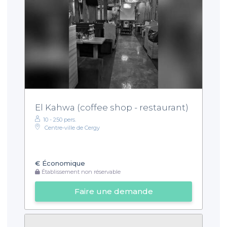
El Kahwa (coffee shop - restaurant)
10 - 250 pers.
Centre-ville de Cergy
€
Économique
Établissement non réservable
Faire une demande