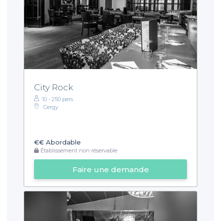
City Rock
10 - 250 pers.
Cergy
€€
Abordable
Établissement non réservable
Faire une demande