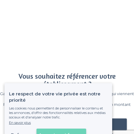
Vous souhaitez référencer votre
établissement ?
Le respect de votre vie privée est notre
Gagnez de nombreux clients parmi le million de visiteurs qui viennent
sur Privateaser chaque mois.
priorité
Pas de commissions et sans engagement, vous payez un montant
Les cookies nous permettent de personnaliser le contenu et
fixe sans risque de voir déraper la facture.
les annonces, d'offrir des fonctionnalités relatives aux médias
sociaux et d'analyser notre trafic.
En savoir plus
Référencer mon établissement